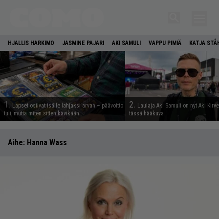
HJALLIS HARKIMO
JASMINE PAJARI
AKI SAMULI
VAPPU PIMIÄ
KATJA STÅ
1.
2.
Lapset ostivat isälle lahjaksi arvan – päävoitto
Laulaja Aki Samuli on nyt Aki Kirv
tuli, mutta miten sitten kävikään
tässä hääkuva
Aihe:
Hanna Wass