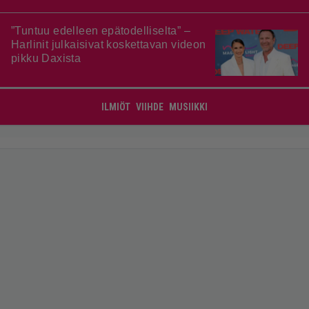
”Tuntuu edelleen epätodelliselta” –
Harlinit julkaisivat koskettavan videon
pikku Daxista
ILMIÖT
VIIHDE
MUSIIKKI