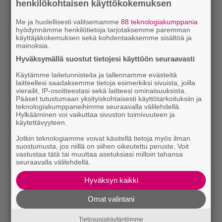
henkilökohtaisen käyttökokemuksen
Me ja huolellisesti valitsemamme
88 teknologiakumppania
hyödynnämme henkilötietoja tarjotaksemme paremman
käyttäjäkokemuksen sekä kohdentaaksemme sisältöä ja
mainoksia.
Hyväksymällä suostut tietojesi käyttöön seuraavasti
Käytämme laitetunnisteita ja tallennamme evästeitä
laitteellesi saadaksemme tietoja esimerkiksi sivuista, joilla
vierailit, IP-osoitteestasi sekä laitteesi ominaisuuksista.
Pääset tutustumaan yksityiskohtaisesti käyttötarkoituksiin ja
teknologiakumppaneihimme seuraavalla välilehdellä.
Hylkääminen voi vaikuttaa sivuston toimivuuteen ja
käytettävyyteen.
Jotkin teknologiamme voivat käsitellä tietoja myös ilman
suostumusta, jos niillä on siihen oikeutettu peruste. Voit
vastustaa tätä tai muuttaa asetuksiasi milloin tahansa
seuraavalla välilehdellä.
Hyväksyn kaikki
Omat valintani
Tietosuojakäytäntömme