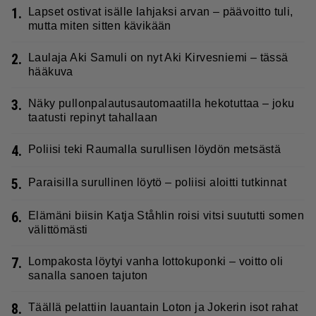
1.
Lapset ostivat isälle lahjaksi arvan – päävoitto tuli,
mutta miten sitten kävikään
2.
Laulaja Aki Samuli on nyt Aki Kirvesniemi – tässä
hääkuva
3.
Näky pullonpalautusautomaatilla hekotuttaa – joku
taatusti repinyt tahallaan
4.
Poliisi teki Raumalla surullisen löydön metsästä
5.
Paraisilla surullinen löytö – poliisi aloitti tutkinnat
6.
Elämäni biisin Katja Ståhlin roisi vitsi suututti somen
välittömästi
7.
Lompakosta löytyi vanha lottokuponki – voitto oli
sanalla sanoen tajuton
8.
Täällä pelattiin lauantain Loton ja Jokerin isot rahat