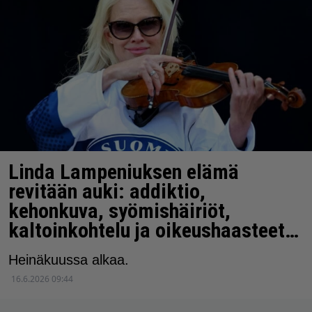
Linda Lampeniuksen elämä
revitään auki: addiktio,
kehonkuva, syömishäiriöt,
kaltoinkohtelu ja oikeushaasteet…
Heinäkuussa alkaa.
16.6.2026 09:44