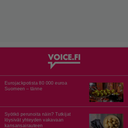
Eurojackpotista 80 000 euroa
Suomeen – tänne
Syötkö perunoita näin? Tutkijat
löysivät yhteyden vakavaan
kansansairauteen