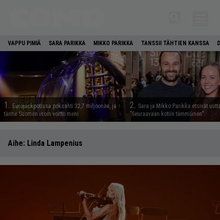
VAPPU PIMIÄ
SARA PARIKKA
MIKKO PARIKKA
TANSSII TÄHTIEN KANSSA
1.
2.
Eurojackpotissa poksahti 32,7 miljoonaa, ja
Sara ja Mikko Parikka etsivät uutt
tänne Suomen isoin voitto meni
”Seuraavaan kotiin tämmöinen”
Aihe:
Linda Lampenius