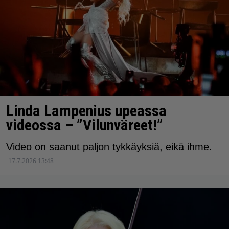
Linda Lampenius upeassa
videossa – ”Vilunväreet!”
Video on saanut paljon tykkäyksiä, eikä ihme.
17.7.2026 13:48