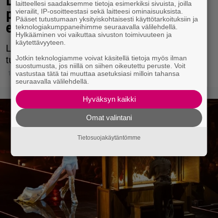
Linda Lampeniuksen mies teki
laitteellesi saadaksemme tietoja esimerkiksi sivuista, joilla
päätöksen – ratkaiseva muutos
vierailit, IP-osoitteestasi sekä laitteesi ominaisuuksista.
Pääset tutustumaan yksityiskohtaisesti käyttötarkoituksiin ja
elämään
teknologiakumppaneihimme seuraavalla välilehdellä.
Hylkääminen voi vaikuttaa sivuston toimivuuteen ja
käytettävyyteen.
Lindan elämässä ovat puhaltaneet muutosten
Jotkin teknologiamme voivat käsitellä tietoja myös ilman
tuulet.
suostumusta, jos niillä on siihen oikeutettu peruste. Voit
13.5.2026 16:12
vastustaa tätä tai muuttaa asetuksiasi milloin tahansa
seuraavalla välilehdellä.
Hyväksyn kaikki
Omat valintani
Tietosuojakäytäntömme