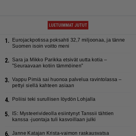
LUETUIMMAT JUTUT
1.
Eurojackpotissa poksahti 32,7 miljoonaa, ja tänne
Suomen isoin voitto meni
2.
Sara ja Mikko Parikka etsivät uutta kotia –
”Seuraavaan kotiin tämmöinen”
3.
Vappu Pimiä sai huonoa palvelua ravintolassa –
pettyi siellä kahteen asiaan
4.
Poliisi teki surullisen löydön Lohjalla
5.
IS: Mysteerivideolla esiintynyt Tanssii tähtien
kanssa -juontaja tuli kasvoillaan julki
6.
Janne Katajan Krista-vaimon raskausvatsa