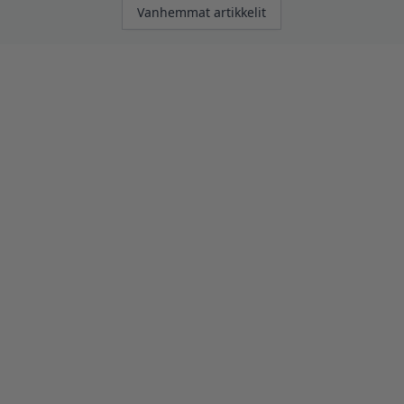
Artikkelien
Vanhemmat artikkelit
selaus