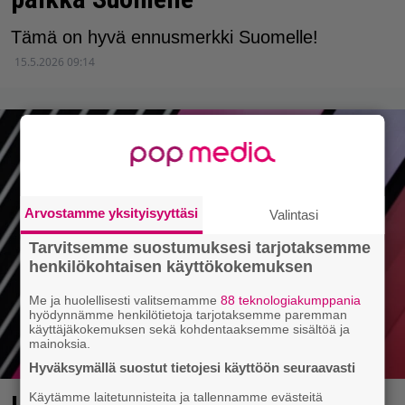
Tämä on hyvä ennusmerkki Suomelle!
15.5.2026 09:14
Arvostamme yksityisyyttäsi
Valintasi
Tarvitsemme suostumuksesi tarjotaksemme
henkilökohtaisen käyttökokemuksen
Me ja huolellisesti valitsemamme
88 teknologiakumppania
hyödynnämme henkilötietoja tarjotaksemme paremman
käyttäjäkokemuksen sekä kohdentaaksemme sisältöä ja
mainoksia.
Hyväksymällä suostut tietojesi käyttöön seuraavasti
Käytämme laitetunnisteita ja tallennamme evästeitä