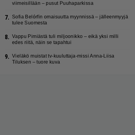
viimeisillään – pusut Puuhaparkissa
7.
Sofia Belórfin omaisuutta myynnissä – jälleenmyyjä
tulee Suomesta
8.
Vappu Pimiästä tuli miljoonikko – eikä yksi milli
edes riitä, näin se tapahtui
9.
Vieläkö muistat tv-kuuluttaja-missi Anna-Liisa
Tiluksen – tuore kuva