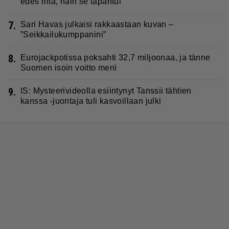
edes riitä, näin se tapahtui
7.
Sari Havas julkaisi rakkaastaan kuvan –
”Seikkailukumppanini”
8.
Eurojackpotissa poksahti 32,7 miljoonaa, ja tänne
Suomen isoin voitto meni
9.
IS: Mysteerivideolla esiintynyt Tanssii tähtien
kanssa -juontaja tuli kasvoillaan julki