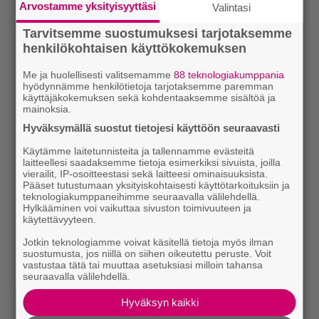
Arvostamme yksityisyyttäsi
Valintasi
Tarvitsemme suostumuksesi tarjotaksemme
henkilökohtaisen käyttökokemuksen
Me ja huolellisesti valitsemamme
88 teknologiakumppania
hyödynnämme henkilötietoja tarjotaksemme paremman
käyttäjäkokemuksen sekä kohdentaaksemme sisältöä ja
mainoksia.
Hyväksymällä suostut tietojesi käyttöön seuraavasti
Käytämme laitetunnisteita ja tallennamme evästeitä
laitteellesi saadaksemme tietoja esimerkiksi sivuista, joilla
vierailit, IP-osoitteestasi sekä laitteesi ominaisuuksista.
Pääset tutustumaan yksityiskohtaisesti käyttötarkoituksiin ja
teknologiakumppaneihimme seuraavalla välilehdellä.
Hylkääminen voi vaikuttaa sivuston toimivuuteen ja
käytettävyyteen.
Jotkin teknologiamme voivat käsitellä tietoja myös ilman
suostumusta, jos niillä on siihen oikeutettu peruste. Voit
vastustaa tätä tai muuttaa asetuksiasi milloin tahansa
seuraavalla välilehdellä.
Hyväksyn kaikki