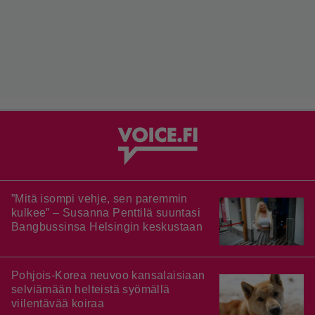
”Mitä isompi vehje, sen paremmin
kulkee” – Susanna Penttilä suuntasi
Bangbussinsa Helsingin keskustaan
Pohjois-Korea neuvoo kansalaisiaan
selviämään helteistä syömällä
viilentävää koiraa