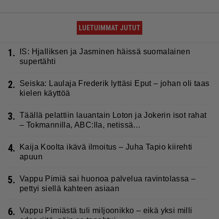
LUETUIMMAT JUTUT
1.
IS: Hjalliksen ja Jasminen häissä suomalainen
supertähti
2.
Seiska: Laulaja Frederik lyttäsi Eput – johan oli taas
kielen käyttöä
3.
Täällä pelattiin lauantain Loton ja Jokerin isot rahat
– Tokmannilla, ABC:lla, netissä…
4.
Kaija Koolta ikävä ilmoitus – Juha Tapio kiirehti
apuun
5.
Vappu Pimiä sai huonoa palvelua ravintolassa –
pettyi siellä kahteen asiaan
6.
Vappu Pimiästä tuli miljoonikko – eikä yksi milli