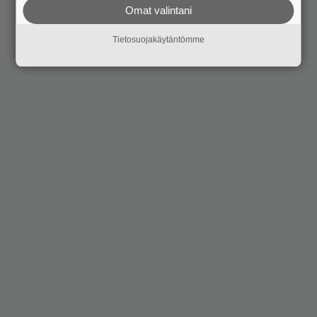
Omat valintani
Tietosuojakäytäntömme