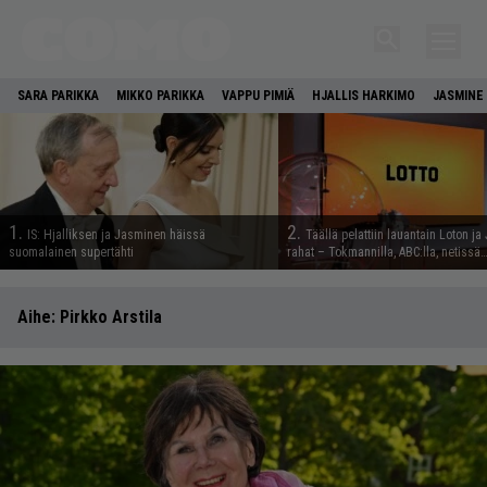
SARA PARIKKA
MIKKO PARIKKA
VAPPU PIMIÄ
HJALLIS HARKIMO
JASMINE 
1.
2.
IS: Hjalliksen ja Jasminen häissä
Täällä pelattiin lauantain Loton ja
suomalainen supertähti
rahat – Tokmannilla, ABC:lla, netissä
Aihe:
Pirkko Arstila