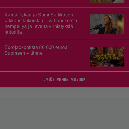
Karita Tykän ja Sami Saikkosen
rakkaus kukoistaa – vähäpukeista
hempeilyä ja leveitä virnistyksiä
laiturilla
Eurojackpotista 80 000 euroa
Suomeen – tänne
ILMIÖT
VIIHDE
MUSIIKKI