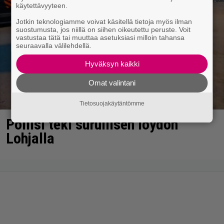
käytettävyyteen.
Jotkin teknologiamme voivat käsitellä tietoja myös ilman
suostumusta, jos niillä on siihen oikeutettu peruste. Voit
vastustaa tätä tai muuttaa asetuksiasi milloin tahansa
seuraavalla välilehdellä.
Hyväksyn kaikki
Omat valintani
Tietosuojakäytäntömme
Poliisi teki surullisen löydön
Lohjalla