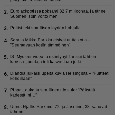
2.
Eurojackpotissa poksahti 32,7 miljoonaa, ja tänne
Suomen isoin voitto meni
3.
Poliisi teki surullisen löydön Lohjalla
4.
Sara ja Mikko Parikka etsivät uutta kotia –
”Seuraavaan kotiin tämmöinen”
5.
IS: Mysteerivideolla esiintynyt Tanssii tähtien
kanssa -juontaja tuli kasvoillaan julki
6.
Diandra julkaisi upeita kuvia Helsingistä – ”Puitteet
kohdillaan”
7.
Pippa Laukalta surullinen ulostulo: ”Päästää
kädestä irti…”
8.
Uuno: Hjallis Harkimo, 72, ja Jasmine, 38, sanovat
tahdon