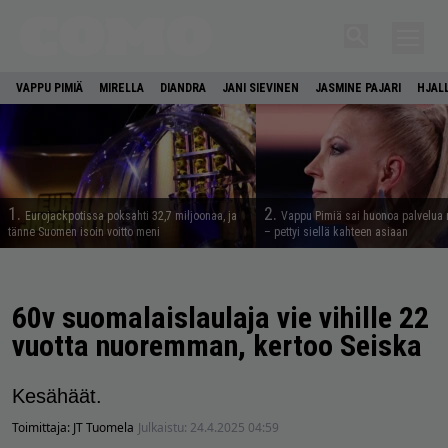
VAPPU PIMIÄ
MIRELLA
DIANDRA
JANI SIEVINEN
JASMINE PAJARI
HJAL
1.
2.
Eurojackpotissa poksahti 32,7 miljoonaa, ja
Vappu Pimiä sai huonoa palvelua 
tänne Suomen isoin voitto meni
– pettyi siellä kahteen asiaan
60v suomalaislaulaja vie vihille 22
vuotta nuoremman, kertoo Seiska
Kesähäät.
Toimittaja:
JT Tuomela
Julkaistu:
24.4.2025 04:59