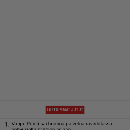
LUETUIMMAT JUTUT
1.
Vappu Pimiä sai huonoa palvelua ravintolassa –
pettyi siellä kahteen asiaan