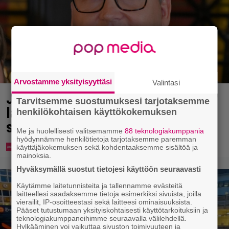
Arvostamme yksityisyyttäsi
Valintasi
Jani Sievinen kokosi
Tarvitsemme suostumuksesi tarjotaksemme
lapsikatraansa yhteen – ”Minun
henkilökohtaisen käyttökokemuksen
suurin perintöni heille”
Me ja huolellisesti valitsemamme
88 teknologiakumppania
hyödynnämme henkilötietoja tarjotaksemme paremman
käyttäjäkokemuksen sekä kohdentaaksemme sisältöä ja
mainoksia.
Hyväksymällä suostut tietojesi käyttöön seuraavasti
Käytämme laitetunnisteita ja tallennamme evästeitä
laitteellesi saadaksemme tietoja esimerkiksi sivuista, joilla
vierailit, IP-osoitteestasi sekä laitteesi ominaisuuksista.
Pääset tutustumaan yksityiskohtaisesti käyttötarkoituksiin ja
teknologiakumppaneihimme seuraavalla välilehdellä.
Hylkääminen voi vaikuttaa sivuston toimivuuteen ja