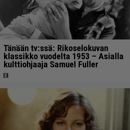
Tänään tv:ssä: Rikoselokuvan
klassikko vuodelta 1953 – Asialla
kulttiohjaaja Samuel Fuller