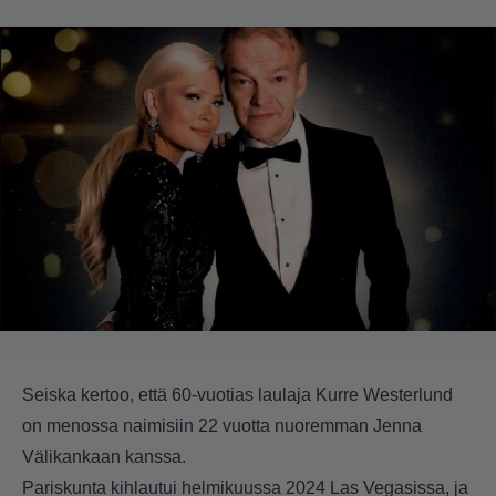
Seiska
kertoo, että 60-vuotias laulaja Kurre Westerlund
on menossa naimisiin 22 vuotta nuoremman Jenna
Välikankaan kanssa.
Pariskunta kihlautui helmikuussa 2024 Las Vegasissa, ja