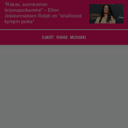
”Rakas, aurinkoinen
leijonapoikamme” – Ellen
Jokikunnaksen Ralph on ”virallisesti
kympin poika”
ILMIÖT
VIIHDE
MUSIIKKI