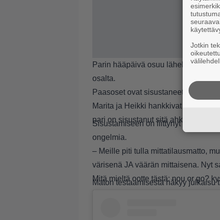
esimerkiks
tutustuma
seuraaval
käytettäv
Jotkin te
oikeutett
välilehdel
Parin hääpäivä osuu lähelle matkaa. 
osalta.
Paasoset ovat sisustaneet uutta koti
Marita ja Heikki hankkivat muutama k
pari on sisustanut sitä ahkerasti.
Sisustamiseen on liittynyt muun mua
ongelmia.
– Meille piti tulla mittatilausmatto, 
värisenä JA väärän mittaisena. Nyt saa
Mitä mieltä ootte tästä: nou or go? ky
Maton testaamisesta näkyy julkaisu t