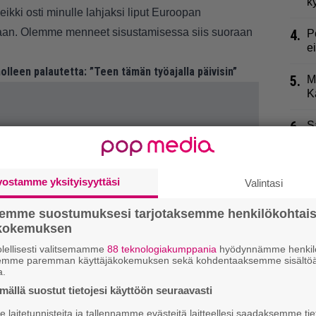
k
eikki osti minulle lahjaksi liput Euroopan
kaan. Olemme menneet sisustamisessa siis suoraan
4.
P
e
lleen palautetta: ”Teen tämän työajalla päivisin”
5.
M
K
6.
S
t
n
vostamme yksityisyyttäsi
Valintasi
7.
E
semme suostumuksesi tarjotaksemme henkilökohtai
8.
U
ökokemuksen
J
lellisesti valitsemamme
88 teknologiakumppania
hyödynnämme henkilö
semme paremman käyttäjäkokemuksen sekä kohdentaaksemme sisältöä
9.
R
a.
t
ällä suostut tietojesi käyttöön seuraavasti
laitetunnisteita ja tallennamme evästeitä laitteellesi saadaksemme tie