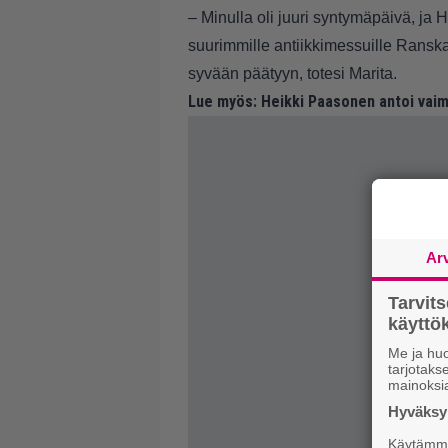
– Minulla oli juuri syntymäpäivä, ja H
suurimmille antiikkimessuille Rans
syvään päätyyn, totesi Marita.
Lue myös:
Heikki Paasonen antoi vaimo
Ar
Tarvit
käytt
Me ja huo
tarjotak
mainoksi
Hyväksym
Käytämme 