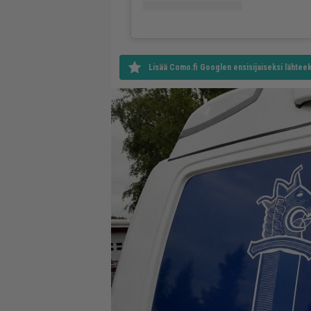
Lisää Como.fi Googlen ensisijaiseksi lähteek