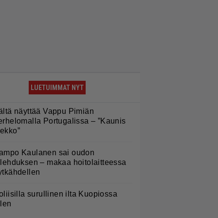
LUETUIMMAT NYT
ältä näyttää Vappu Pimiän
erhelomalla Portugalissa – ”Kaunis
ekko”
ampo Kaulanen sai oudon
ulehduksen – makaa hoitolaitteessa
ytkähdellen
oliisilla surullinen ilta Kuopiossa
ilen