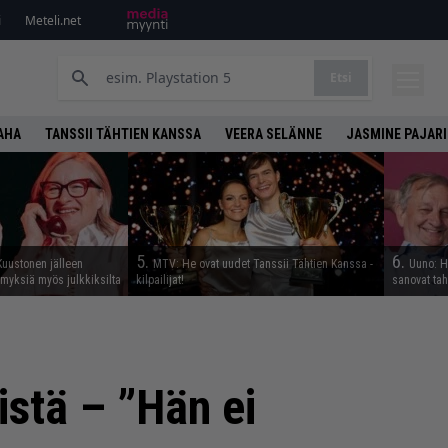
i
Meteli.net
Etsi
AHA
TANSSII TÄHTIEN KANSSA
VEERA SELÄNNE
JASMINE PAJARI
5.
6.
Kuustonen jälleen
MTV: He ovat uudet Tanssii Tähtien Kanssa -
Uuno: Hj
myksiä myös julkkiksilta
kilpailijat!
sanovat ta
istä – ”Hän ei