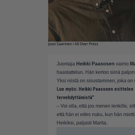
Jussi Saarinen / All Over Press
Juontaja
Heikki Paasosen
vaimo
Ma
haastattelun. Hän kertoo siinä paljon
Yksi niistä on sisustaminen, joka on
Lue myös:
Heikki Paasonen esittelee
tervehdyttämistä”
– Voi olla, että jos menen lenkille, s
että hän ei edes nuku, kun hän miettii
Heikiksi, paljasti Marita.