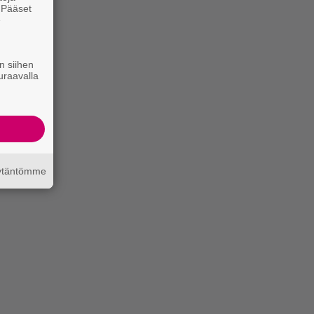
. Pääset
e
n siihen
uraavalla
äytäntömme