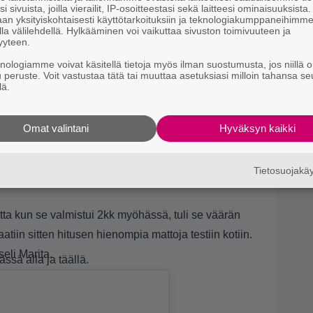
i sivuista, joilla vierailit, IP-osoitteestasi sekä laitteesi ominaisuuksista
an yksityiskohtaisesti käyttötarkoituksiin ja teknologiakumppaneihimm
la välilehdellä. Hylkääminen voi vaikuttaa sivuston toimivuuteen ja
yyteen.
knologiamme voivat käsitellä tietoja myös ilman suostumusta, jos niillä o
u peruste. Voit vastustaa tätä tai muuttaa asetuksiasi milloin tahansa se
lä.
Marita on miettinyt, riittääkö matka myös hääpäivän
Omat valintani
Hyväksyn kaikki
aan
uukausi sitten oman talon. Se on 110-vuotias ja
Tietosuojak
ssa suuren maton hankinta, jonka kohdalla on ollut
mutta kun se valmistui 2kk myöhässä, tuli se väärän
tiin sitten hitusen hienompia mattoja testiin kotiin.
seli Marita.
ässä alla ja
täällä
.