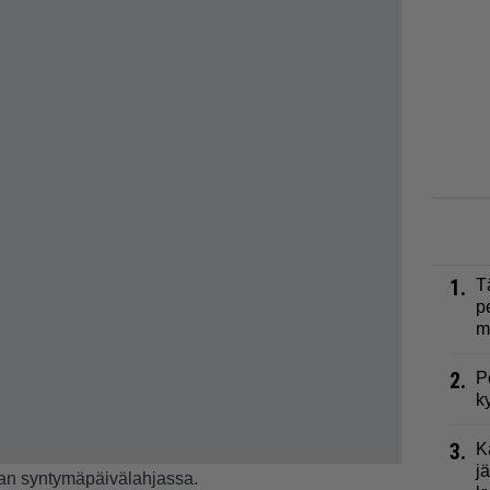
1.
T
p
m
2.
P
k
3.
K
j
tan syntymäpäivälahjassa.