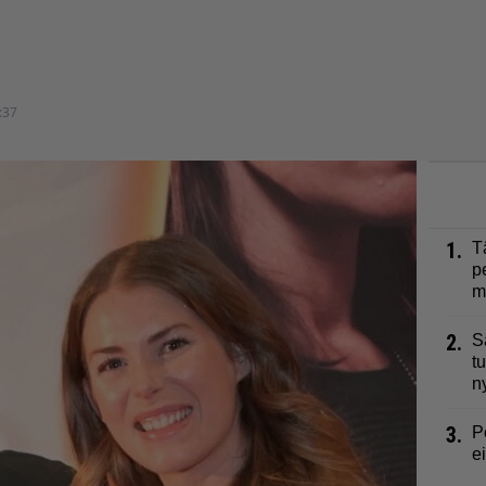
:37
1.
T
p
m
2.
S
t
n
3.
P
e