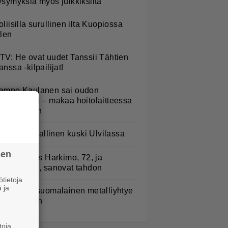
ysymyksiä myös julkkiksilta
oliisilla surullinen ilta Kuopiossa
ilen
TV: He ovat uudet Tanssii Tähtien
anssa -kilpailijat!
ampo Kaulanen sai oudon
ulehduksen – makaa hoitolaitteessa
ytkähdellen
rittäin vaarallinen kuski Ulvilassa
sen
uno: Hjallis Harkimo, 72, ja
asmine, 38, sanovat tahdon
tietoja
 ja
akastettu suomalainen metalliyhtye
ekee paluun
toja