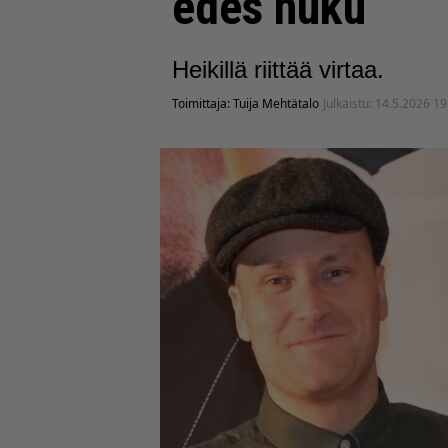
edes nuku”
Heikillä riittää virtaa.
Toimittaja:
Tuija Mehtätalo
Julkaistu:
14.5.2026 19