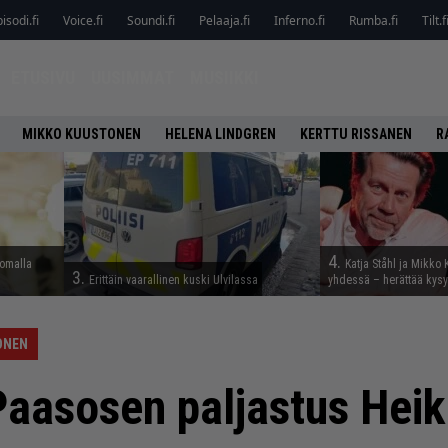
isodi.fi
Voice.fi
Soundi.fi
Pelaaja.fi
Inferno.fi
Rumba.fi
Tilt.f
ETUSIVU
UUSIMMAT
MUSIIKKI
MIKKO KUUSTONEN
HELENA LINDGREN
KERTTU RISSANEN
R
4.
lomalla
Katja Ståhl ja Mikko 
3.
Erittäin vaarallinen kuski Ulvilassa
yhdessä – herättää kysy
ONEN
aasosen paljastus Heik