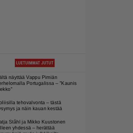
LUETUIMMAT JUTUT
ältä näyttää Vappu Pimiän
erhelomalla Portugalissa – ”Kaunis
ekko”
oliisilla tehovalvonta – tästä
ysymys ja näin kauan kestää
atja Ståhl ja Mikko Kuustonen
älleen yhdessä – herättää