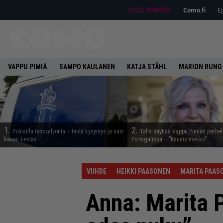
Como.fi
Ep
VAPPU PIMIÄ
SAMPO KAULANEN
KATJA STÅHL
MARION RUNG
1.
2.
Poliisilla tehovalvonta – tästä kysymys ja näin
Tältä näyttää Vappu Pimiän perhe
kauan kestää
Portugalissa – ”Kaunis mekko”
VIIHDE
HEIKKI PAASONEN
MARITA PAAS
Anna: Marita P