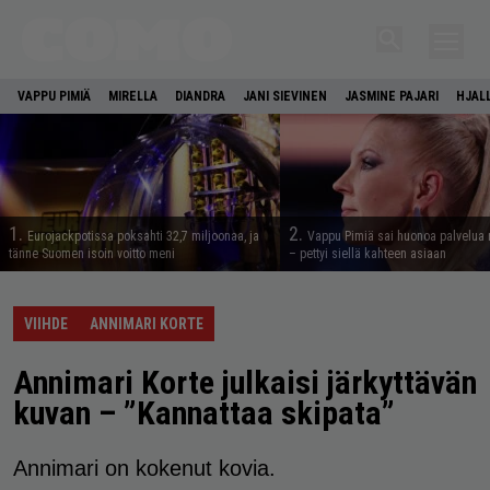
VAPPU PIMIÄ
MIRELLA
DIANDRA
JANI SIEVINEN
JASMINE PAJARI
HJAL
1.
2.
Eurojackpotissa poksahti 32,7 miljoonaa, ja
Vappu Pimiä sai huonoa palvelua 
tänne Suomen isoin voitto meni
– pettyi siellä kahteen asiaan
VIIHDE
ANNIMARI KORTE
Annimari Korte julkaisi järkyttävän
kuvan – ”Kannattaa skipata”
Annimari on kokenut kovia.