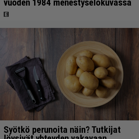
vuoden 1984 menestyselokuvassa
Syötkö perunoita näin? Tutkijat
löysivät yhteyden vakavaan