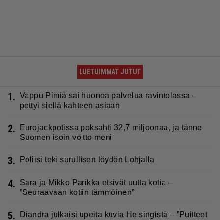
LUETUIMMAT JUTUT
1.
Vappu Pimiä sai huonoa palvelua ravintolassa –
pettyi siellä kahteen asiaan
2.
Eurojackpotissa poksahti 32,7 miljoonaa, ja tänne
Suomen isoin voitto meni
3.
Poliisi teki surullisen löydön Lohjalla
4.
Sara ja Mikko Parikka etsivät uutta kotia –
”Seuraavaan kotiin tämmöinen”
5.
Diandra julkaisi upeita kuvia Helsingistä – ”Puitteet