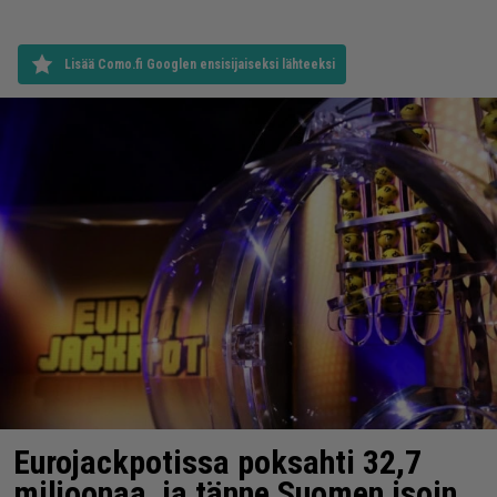
Lisää Como.fi Googlen ensisijaiseksi lähteeksi
Eurojackpotissa poksahti 32,7
miljoonaa, ja tänne Suomen isoin