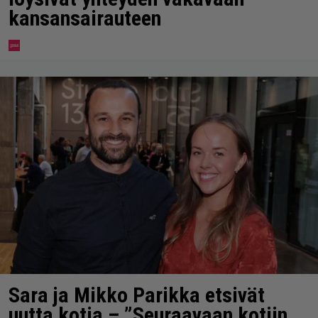
kansansairauteen
Sara ja Mikko Parikka etsivät
uutta kotia – ”Seuraavaan kotiin