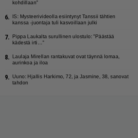
kohdillaan”
6.
IS: Mysteerivideolla esiintynyt Tanssii tähtien
kanssa -juontaja tuli kasvoillaan julki
7.
Pippa Laukalta surullinen ulostulo: ”Päästää
kädestä irti…”
8.
Laulaja Mirellan rantakuvat ovat täynnä lomaa,
aurinkoa ja iloa
9.
Uuno: Hjallis Harkimo, 72, ja Jasmine, 38, sanovat
tahdon