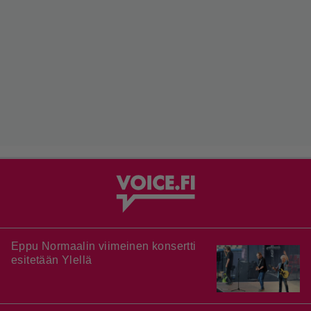
Eppu Normaalin viimeinen konsertti
esitetään Ylellä