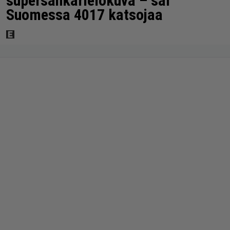
supersankarielokuva – sai
Suomessa 4017 katsojaa