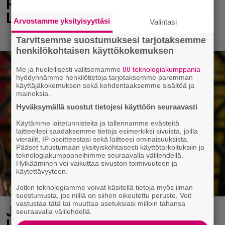
Poliisi teki surullisen löydön
Lohjalla
Arvostamme yksityisyyttäsi
Valintasi
Tarvitsemme suostumuksesi tarjotaksemme
henkilökohtaisen käyttökokemuksen
Me ja huolellisesti valitsemamme
88 teknologiakumppania
hyödynnämme henkilötietoja tarjotaksemme paremman
käyttäjäkokemuksen sekä kohdentaaksemme sisältöä ja
mainoksia.
Hyväksymällä suostut tietojesi käyttöön seuraavasti
Käytämme laitetunnisteita ja tallennamme evästeitä
laitteellesi saadaksemme tietoja esimerkiksi sivuista, joilla
vierailit, IP-osoitteestasi sekä laitteesi ominaisuuksista.
Pääset tutustumaan yksityiskohtaisesti käyttötarkoituksiin ja
teknologiakumppaneihimme seuraavalla välilehdellä.
Hylkääminen voi vaikuttaa sivuston toimivuuteen ja
käytettävyyteen.
Jotkin teknologiamme voivat käsitellä tietoja myös ilman
suostumusta, jos niillä on siihen oikeutettu peruste. Voit
vastustaa tätä tai muuttaa asetuksiasi milloin tahansa
Jani Sievinen kokosi
seuraavalla välilehdellä.