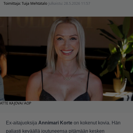
Toimittaja:
Tuija Mehtätalo
Julkaistu:
28.5.2026 11:57
ATTE KAJOVA/ AOP
Ex-aitajuoksija
Annimari Korte
on kokenut kovia. Hän
paljasti keväällä joutuneensa pitämään kesken