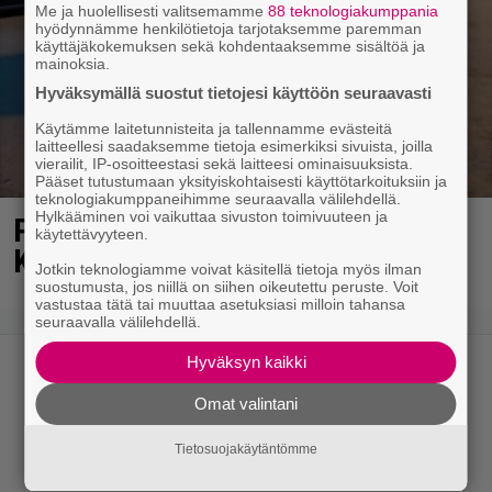
Me ja huolellisesti valitsemamme
88 teknologiakumppania
hyödynnämme henkilötietoja tarjotaksemme paremman
käyttäjäkokemuksen sekä kohdentaaksemme sisältöä ja
mainoksia.
Hyväksymällä suostut tietojesi käyttöön seuraavasti
Käytämme laitetunnisteita ja tallennamme evästeitä
laitteellesi saadaksemme tietoja esimerkiksi sivuista, joilla
vierailit, IP-osoitteestasi sekä laitteesi ominaisuuksista.
Pääset tutustumaan yksityiskohtaisesti käyttötarkoituksiin ja
teknologiakumppaneihimme seuraavalla välilehdellä.
Hylkääminen voi vaikuttaa sivuston toimivuuteen ja
Poliisi havainnut Lahden
käytettävyyteen.
Karistossa omituisen ilmiön
Jotkin teknologiamme voivat käsitellä tietoja myös ilman
suostumusta, jos niillä on siihen oikeutettu peruste. Voit
vastustaa tätä tai muuttaa asetuksiasi milloin tahansa
seuraavalla välilehdellä.
Hyväksyn kaikki
Omat valintani
Tietosuojakäytäntömme