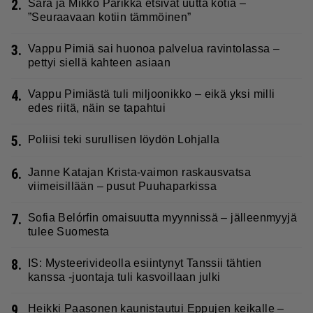
2.
Sara ja Mikko Parikka etsivät uutta kotia –
”Seuraavaan kotiin tämmöinen”
3.
Vappu Pimiä sai huonoa palvelua ravintolassa –
pettyi siellä kahteen asiaan
4.
Vappu Pimiästä tuli miljoonikko – eikä yksi milli
edes riitä, näin se tapahtui
5.
Poliisi teki surullisen löydön Lohjalla
6.
Janne Katajan Krista-vaimon raskausvatsa
viimeisillään – pusut Puuhaparkissa
7.
Sofia Belórfin omaisuutta myynnissä – jälleenmyyjä
tulee Suomesta
8.
IS: Mysteerivideolla esiintynyt Tanssii tähtien
kanssa -juontaja tuli kasvoillaan julki
9.
Heikki Paasonen kaunistautui Eppujen keikalle –