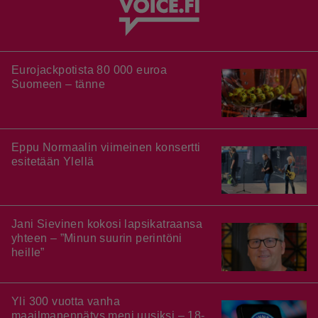
Eurojackpotista 80 000 euroa
Suomeen – tänne
Eppu Normaalin viimeinen konsertti
esitetään Ylellä
Jani Sievinen kokosi lapsikatraansa
yhteen – ”Minun suurin perintöni
heille”
Yli 300 vuotta vanha
maailmanennätys meni uusiksi – 18-