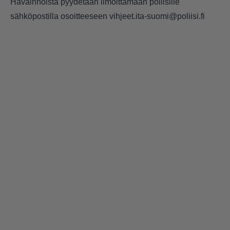
Havainnoista pyydetään ilmoittamaan poliisille
sähköpostilla osoitteeseen vihjeet.ita-suomi@poliisi.fi