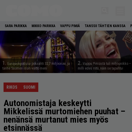
SARA PARIKKA
MIKKO PARIKKA
VAPPU PIMIÄ
TANSSII TÄHTIEN KANSSA
1.
2.
Eurojackpotissa poksahti 32,7 miljoonaa, ja
Vappu Pimiästä tuli miljoonikko – 
tänne Suomen isoin voitto meni
milli edes riitä, näin se tapahtui
RIKOS
SUOMI
Autonomistaja keskeytti
Mikkelissä murtomiehen puuhat –
nenänsä murtanut mies myös
etsinnässä