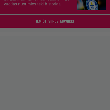
vuotias nuorimies teki historiaa
ILMIÖT
VIIHDE
MUSIIKKI