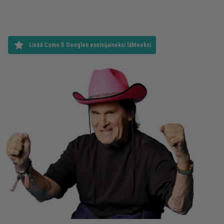
Lisää Como.fi Googlen ensisijaiseksi lähteeksi