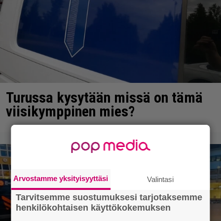
Turussa kysytään missä on tämä
viisikymppinen mies?
Arvostamme yksityisyyttäsi
Valintasi
Tarvitsemme suostumuksesi tarjotaksemme
henkilökohtaisen käyttökokemuksen