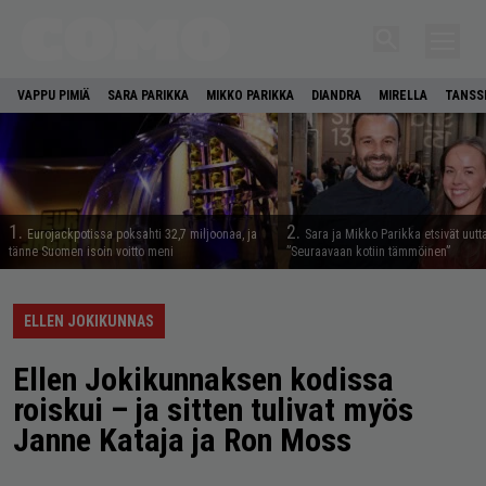
VAPPU PIMIÄ
SARA PARIKKA
MIKKO PARIKKA
DIANDRA
MIRELLA
TANSSI
1.
2.
Eurojackpotissa poksahti 32,7 miljoonaa, ja
Sara ja Mikko Parikka etsivät uutt
tänne Suomen isoin voitto meni
”Seuraavaan kotiin tämmöinen”
ELLEN JOKIKUNNAS
Ellen Jokikunnaksen kodissa
roiskui – ja sitten tulivat myös
Janne Kataja ja Ron Moss