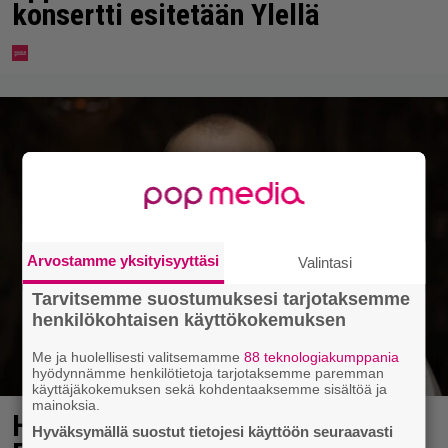
konsertti esitetään Ylellä
Arvostamme yksityisyyttäsi
Valintasi
Tarvitsemme suostumuksesi tarjotaksemme
henkilökohtaisen käyttökokemuksen
Me ja huolellisesti valitsemamme
88 teknologiakumppania
hyödynnämme henkilötietoja tarjotaksemme paremman
käyttäjäkokemuksen sekä kohdentaaksemme sisältöä ja
mainoksia.
Heikki Paasonen kaunistautui
Hyväksymällä suostut tietojesi käyttöön seuraavasti