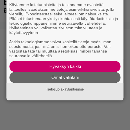
Eppujen keikalle – ”Jutunjuurta
Käytämme laitetunnisteita ja tallennamme evästeitä
aikaiseksi tänään Tampereella”
laitteellesi saadaksemme tietoja esimerkiksi sivuista, joilla
vierailit, IP-osoitteestasi sekä laitteesi ominaisuuksista.
Pääset tutustumaan yksityiskohtaisesti käyttötarkoituksiin ja
teknologiakumppaneihimme seuraavalla välilehdellä.
Hylkääminen voi vaikuttaa sivuston toimivuuteen ja
käytettävyyteen.
Jotkin teknologiamme voivat käsitellä tietoja myös ilman
suostumusta, jos niillä on siihen oikeutettu peruste. Voit
vastustaa tätä tai muuttaa asetuksiasi milloin tahansa
seuraavalla välilehdellä.
Hyväksyn kaikki
Omat valintani
Tietosuojakäytäntömme