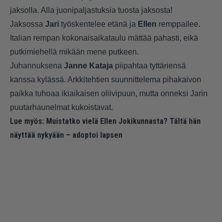
jaksolla. Alla juonipaljastuksia tuosta jaksosta!
Jaksossa
Jari
työskentelee etänä ja
Ellen
remppailee.
Italian rempan kokonaisaikataulu mättää pahasti, eikä
putkimiehellä mikään mene putkeen.
Juhannuksena
Janne Kataja
piipahtaa tyttäriensä
kanssa kylässä. Arkkitehtien suunnittelema pihakaivon
paikka tuhoaa ikiaikaisen oliivipuun, mutta onneksi Jarin
puutarhaunelmat kukoistavat.
Lue myös:
Muistatko vielä Ellen Jokikunnasta? Tältä hän
näyttää nykyään – adoptoi lapsen