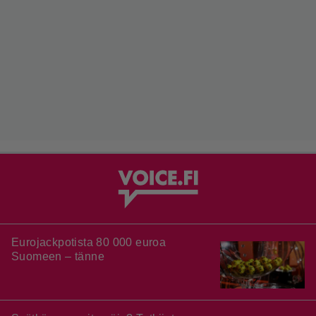
Eurojackpotista 80 000 euroa
Suomeen – tänne