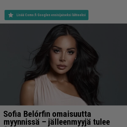
Lisää Como.fi Googlen ensisijaiseksi lähteeksi
Sofia Belórfin omaisuutta
myynnissä – jälleenmyyjä tulee