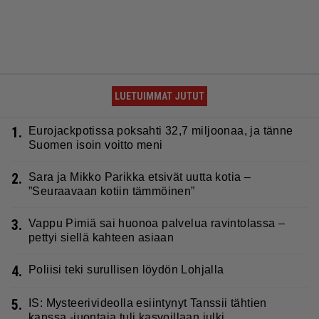
LUETUIMMAT JUTUT
1.
Eurojackpotissa poksahti 32,7 miljoonaa, ja tänne
Suomen isoin voitto meni
2.
Sara ja Mikko Parikka etsivät uutta kotia –
”Seuraavaan kotiin tämmöinen”
3.
Vappu Pimiä sai huonoa palvelua ravintolassa –
pettyi siellä kahteen asiaan
4.
Poliisi teki surullisen löydön Lohjalla
5.
IS: Mysteerivideolla esiintynyt Tanssii tähtien
kanssa -juontaja tuli kasvoillaan julki