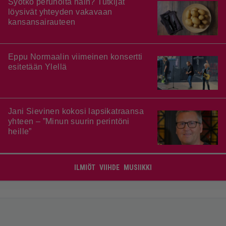
Syötkö perunoita näin? Tutkijat
löysivät yhteyden vakavaan
kansansairauteen
Eppu Normaalin viimeinen konsertti
esitetään Ylellä
Jani Sievinen kokosi lapsikatraansa
yhteen – ”Minun suurin perintöni
heille”
ILMIÖT
VIIHDE
MUSIIKKI