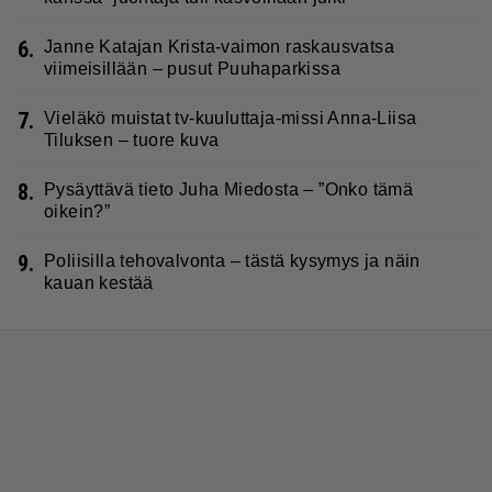
6.
Janne Katajan Krista-vaimon raskausvatsa
viimeisillään – pusut Puuhaparkissa
7.
Vieläkö muistat tv-kuuluttaja-missi Anna-Liisa
Tiluksen – tuore kuva
8.
Pysäyttävä tieto Juha Miedosta – ”Onko tämä
oikein?”
9.
Poliisilla tehovalvonta – tästä kysymys ja näin
kauan kestää