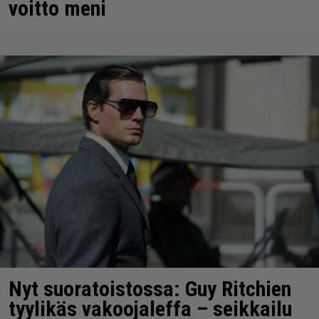
voitto meni
Nyt suoratoistossa: Guy Ritchien
tyylikäs vakoojaleffa – seikkailu