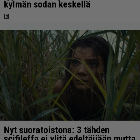
kylmän sodan keskellä
Nyt suoratoistona: 3 tähden
scifileffa ei ylitä edeltäjiään mutta