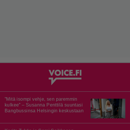
”Mitä isompi vehje, sen paremmin
kulkee” – Susanna Penttilä suuntasi
Bangbussinsa Helsingin keskustaan