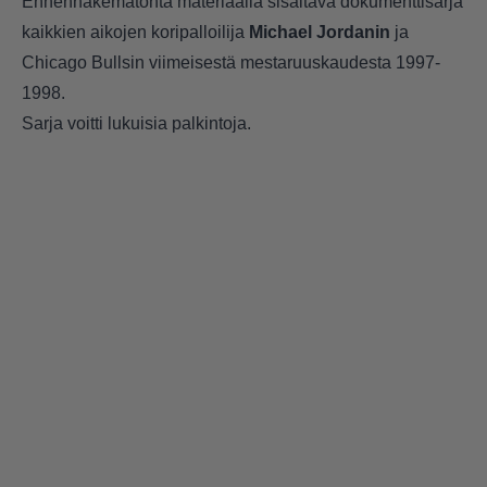
Ennennäkemätöntä materiaalia sisältävä dokumenttisarja
kaikkien aikojen koripalloilija
Michael Jordanin
ja
Chicago Bullsin viimeisestä mestaruuskaudesta 1997-
1998.
Sarja voitti lukuisia palkintoja.