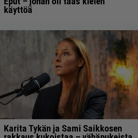
Eput – johan oli taas kielen
käyttöä
Karita Tykän ja Sami Saikkosen
rakkaus kukoistaa – vähäpukeista