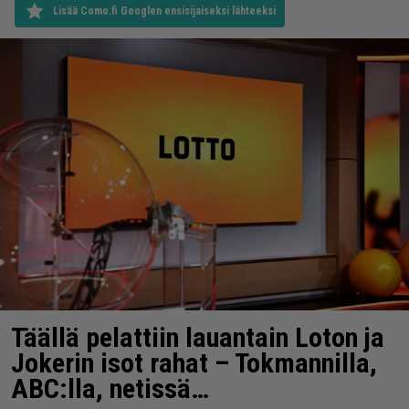
Lisää Como.fi Googlen ensisijaiseksi lähteeksi
Täällä pelattiin lauantain Loton ja
Jokerin isot rahat – Tokmannilla,
ABC:lla, netissä…