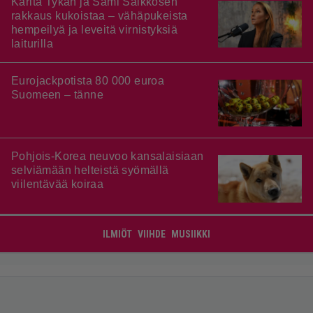
Karita Tykän ja Sami Saikkosen
rakkaus kukoistaa – vähäpukeista
hempeilyä ja leveitä virnistyksiä
laiturilla
Eurojackpotista 80 000 euroa
Suomeen – tänne
Pohjois-Korea neuvoo kansalaisiaan
selviämään helteistä syömällä
viilentävää koiraa
ILMIÖT
VIIHDE
MUSIIKKI