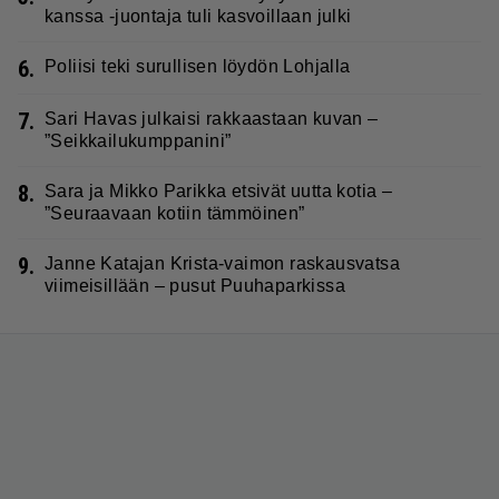
kanssa -juontaja tuli kasvoillaan julki
6.
Poliisi teki surullisen löydön Lohjalla
7.
Sari Havas julkaisi rakkaastaan kuvan –
”Seikkailukumppanini”
8.
Sara ja Mikko Parikka etsivät uutta kotia –
”Seuraavaan kotiin tämmöinen”
9.
Janne Katajan Krista-vaimon raskausvatsa
viimeisillään – pusut Puuhaparkissa