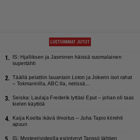
LUETUIMMAT JUTUT
1.
IS: Hjalliksen ja Jasminen häissä suomalainen
supertähti
2.
Täällä pelattiin lauantain Loton ja Jokerin isot rahat
– Tokmannilla, ABC:lla, netissä…
3.
Seiska: Laulaja Frederik lyttäsi Eput – johan oli taas
kielen käyttöä
4.
Kaija Koolta ikävä ilmoitus – Juha Tapio kiirehti
apuun
5.
IS: Mysteerivideolla esiintynyt Tanssii tähtien