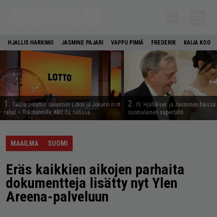
HJALLIS HARKIMO
JASMINE PAJARI
VAPPU PIMIÄ
FREDERIK
KAIJA KOO
1.
2.
Täällä pelattiin lauantain Loton ja Jokerin isot
IS: Hjalliksen ja Jasminen häissä
rahat – Tokmannilla, ABC:lla, netissä…
suomalainen supertähti
MAAILMA
SUOMI
Eräs kaikkien aikojen parhaita
dokumentteja lisätty nyt Ylen
Areena-palveluun