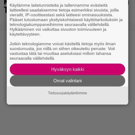
Kaija Koolta ikävä ilmoitus – Juha
Käytämme laitetunnisteita ja tallennamme evästeitä
Tapio kiirehti apuun
laitteellesi saadaksemme tietoja esimerkiksi sivuista, joilla
vierailit, IP-osoitteestasi sekä laitteesi ominaisuuksista.
Pääset tutustumaan yksityiskohtaisesti käyttötarkoituksiin ja
teknologiakumppaneihimme seuraavalla välilehdellä.
Hylkääminen voi vaikuttaa sivuston toimivuuteen ja
käytettävyyteen.
Jotkin teknologiamme voivat käsitellä tietoja myös ilman
suostumusta, jos niillä on siihen oikeutettu peruste. Voit
vastustaa tätä tai muuttaa asetuksiasi milloin tahansa
seuraavalla välilehdellä.
Hyväksyn kaikki
Omat valintani
Tietosuojakäytäntömme