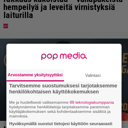
hempeilyä ja leveitä virnistyksiä
laiturilla
Arvostamme yksityisyyttäsi
Valintasi
Tarvitsemme suostumuksesi tarjotaksemme
henkilökohtaisen käyttökokemuksen
Me ja huolellisesti valitsemamme
88 teknologiakumppania
hyödynnämme henkilötietoja tarjotaksemme paremman
käyttäjäkokemuksen sekä kohdentaaksemme sisältöä ja
mainoksia.
Hyväksymällä suostut tietojesi käyttöön seuraavasti