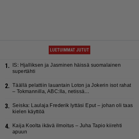
LUETUIMMAT JUTUT
1.
IS: Hjalliksen ja Jasminen häissä suomalainen
supertähti
2.
Täällä pelattiin lauantain Loton ja Jokerin isot rahat
– Tokmannilla, ABC:lla, netissä…
3.
Seiska: Laulaja Frederik lyttäsi Eput – johan oli taas
kielen käyttöä
4.
Kaija Koolta ikävä ilmoitus – Juha Tapio kiirehti
apuun