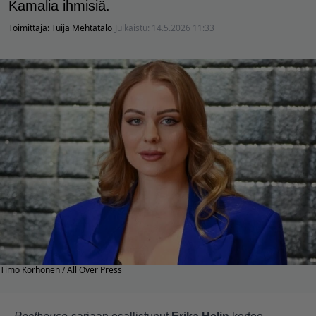
Kamalia ihmisiä.
Toimittaja:
Tuija Mehtätalo
Julkaistu:
14.5.2026 11:33
Timo Korhonen / All Over Press