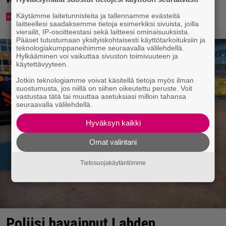
Käytämme laitetunnisteita ja tallennamme evästeitä
laitteellesi saadaksemme tietoja esimerkiksi sivuista, joilla
vierailit, IP-osoitteestasi sekä laitteesi ominaisuuksista.
Pääset tutustumaan yksityiskohtaisesti käyttötarkoituksiin ja
teknologiakumppaneihimme seuraavalla välilehdellä.
Hylkääminen voi vaikuttaa sivuston toimivuuteen ja
käytettävyyteen.
Jotkin teknologiamme voivat käsitellä tietoja myös ilman
suostumusta, jos niillä on siihen oikeutettu peruste. Voit
vastustaa tätä tai muuttaa asetuksiasi milloin tahansa
seuraavalla välilehdellä.
Hyväksyn kaikki
Omat valintani
Tietosuojakäytäntömme
Poliisi havainnut Lahden