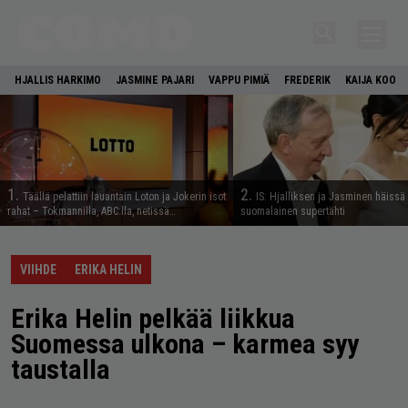
HJALLIS HARKIMO
JASMINE PAJARI
VAPPU PIMIÄ
FREDERIK
KAIJA KOO
1.
2.
Täällä pelattiin lauantain Loton ja Jokerin isot
IS: Hjalliksen ja Jasminen häissä
rahat – Tokmannilla, ABC:lla, netissä…
suomalainen supertähti
VIIHDE
ERIKA HELIN
Erika Helin pelkää liikkua
Suomessa ulkona – karmea syy
taustalla