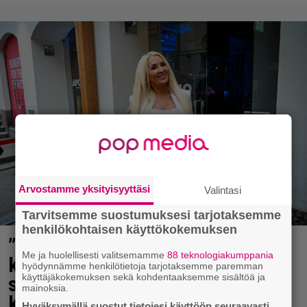
Arvostamme yksityisyyttäsi
Valintasi
Tarvitsemme suostumuksesi tarjotaksemme
henkilökohtaisen käyttökokemuksen
”Mitä isompi vehje, sen paremmin
Me ja huolellisesti valitsemamme
88 teknologiakumppania
kulkee” – Susanna Penttilä
hyödynnämme henkilötietoja tarjotaksemme paremman
käyttäjäkokemuksen sekä kohdentaaksemme sisältöä ja
suuntasi Bangbussinsa Helsingin
mainoksia.
keskustaan
Hyväksymällä suostut tietojesi käyttöön seuraavasti