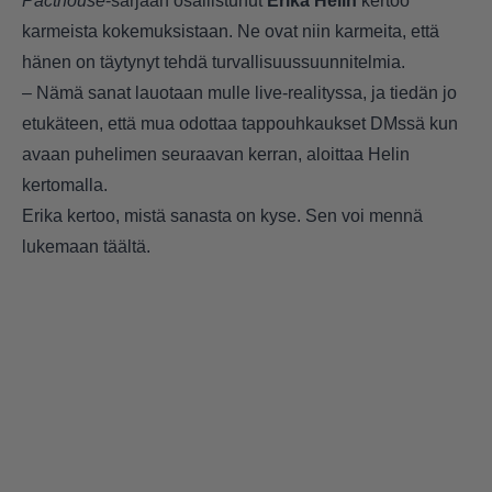
Pacthouse
-sarjaan osallistunut
Erika Helin
kertoo
karmeista kokemuksistaan. Ne ovat niin karmeita, että
hänen on täytynyt tehdä turvallisuussuunnitelmia.
– Nämä sanat lauotaan mulle live-realityssa, ja tiedän jo
etukäteen, että mua odottaa tappouhkaukset DMssä kun
avaan puhelimen seuraavan kerran, aloittaa Helin
kertomalla.
Erika kertoo, mistä sanasta on kyse. Sen voi mennä
lukemaan
täältä
.