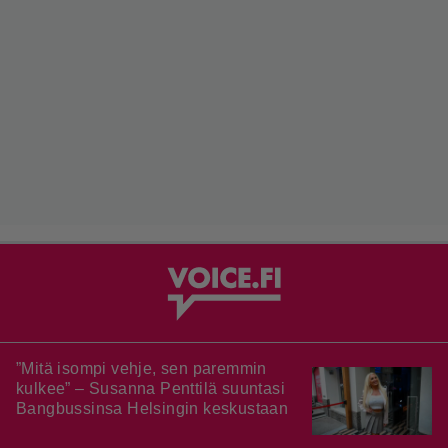
”Mitä isompi vehje, sen paremmin
kulkee” – Susanna Penttilä suuntasi
Bangbussinsa Helsingin keskustaan