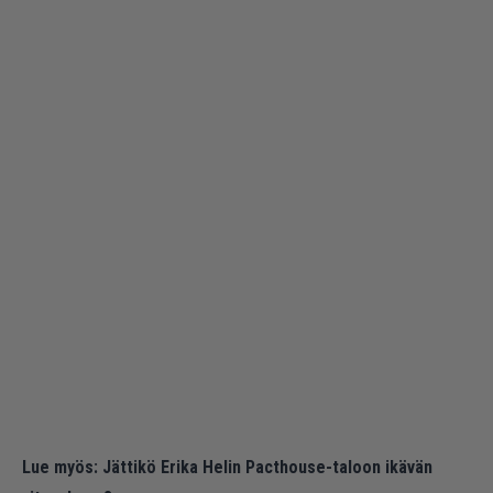
Lue myös:
Jättikö Erika Helin Pacthouse-taloon ikävän