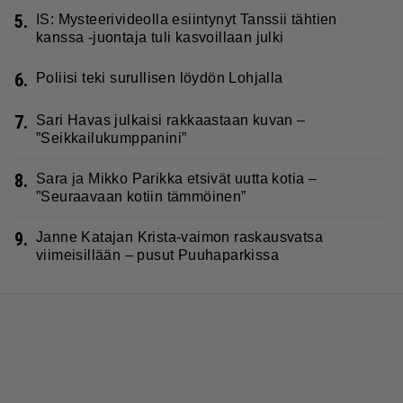
5.
IS: Mysteerivideolla esiintynyt Tanssii tähtien
kanssa -juontaja tuli kasvoillaan julki
6.
Poliisi teki surullisen löydön Lohjalla
7.
Sari Havas julkaisi rakkaastaan kuvan –
”Seikkailukumppanini”
8.
Sara ja Mikko Parikka etsivät uutta kotia –
”Seuraavaan kotiin tämmöinen”
9.
Janne Katajan Krista-vaimon raskausvatsa
viimeisillään – pusut Puuhaparkissa