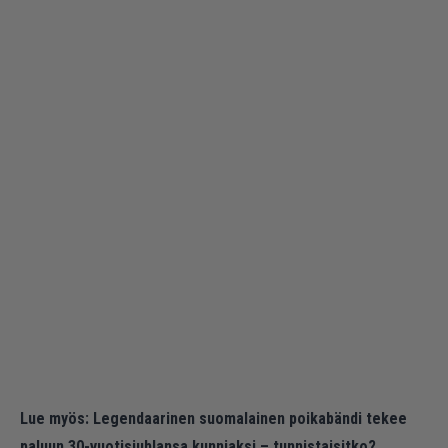
Lue myös:
Legendaarinen suomalainen poikabändi tekee
paluun 30-vuotisjuhlansa kunniaksi – tunnistaisitko?