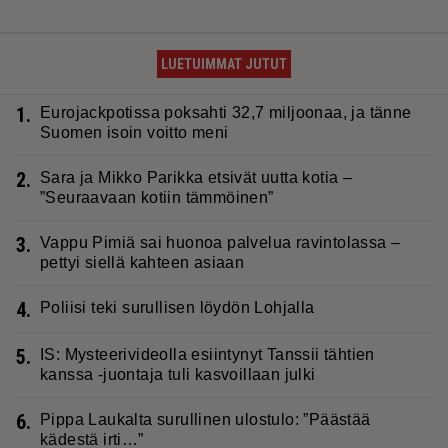
LUETUIMMAT JUTUT
1.
Eurojackpotissa poksahti 32,7 miljoonaa, ja tänne
Suomen isoin voitto meni
2.
Sara ja Mikko Parikka etsivät uutta kotia –
”Seuraavaan kotiin tämmöinen”
3.
Vappu Pimiä sai huonoa palvelua ravintolassa –
pettyi siellä kahteen asiaan
4.
Poliisi teki surullisen löydön Lohjalla
5.
IS: Mysteerivideolla esiintynyt Tanssii tähtien
kanssa -juontaja tuli kasvoillaan julki
6.
Pippa Laukalta surullinen ulostulo: ”Päästää
kädestä irti…”