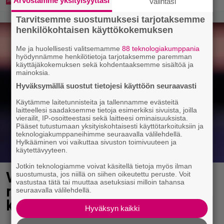
Arvostamme yksityisyyttäsi
Valintasi
Tarvitsemme suostumuksesi tarjotaksemme
henkilökohtaisen käyttökokemuksen
Me ja huolellisesti valitsemamme
88 teknologiakumppania
hyödynnämme henkilötietoja tarjotaksemme paremman
käyttäjäkokemuksen sekä kohdentaaksemme sisältöä ja
mainoksia.
Hyväksymällä suostut tietojesi käyttöön seuraavasti
Käytämme laitetunnisteita ja tallennamme evästeitä
laitteellesi saadaksemme tietoja esimerkiksi sivuista, joilla
vierailit, IP-osoitteestasi sekä laitteesi ominaisuuksista.
Pääset tutustumaan yksityiskohtaisesti käyttötarkoituksiin ja
teknologiakumppaneihimme seuraavalla välilehdellä.
Hylkääminen voi vaikuttaa sivuston toimivuuteen ja
käytettävyyteen.
Jotkin teknologiamme voivat käsitellä tietoja myös ilman
Vappu Pimiä sai huonoa palvelua
suostumusta, jos niillä on siihen oikeutettu peruste. Voit
vastustaa tätä tai muuttaa asetuksiasi milloin tahansa
ravintolassa – pettyi siellä
seuraavalla välilehdellä.
kahteen asiaan
Hyväksyn kaikki