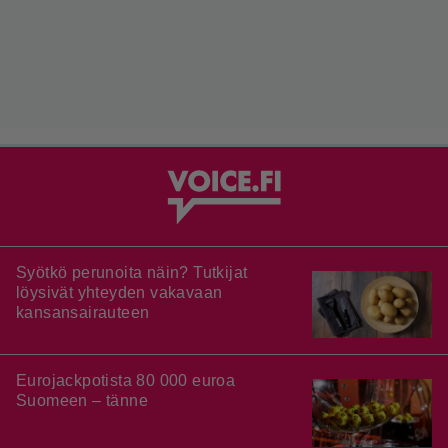
Syötkö perunoita näin? Tutkijat
löysivät yhteyden vakavaan
kansansairauteen
Eurojackpotista 80 000 euroa
Suomeen – tänne