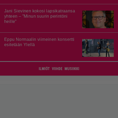
Jani Sievinen kokosi lapsikatraansa
yhteen – ”Minun suurin perintöni
heille”
Eppu Normaalin viimeinen konsertti
esitetään Ylellä
ILMIÖT
VIIHDE
MUSIIKKI