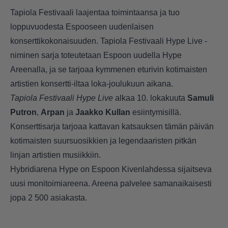
Tapiola Festivaali laajentaa toimintaansa ja tuo
loppuvuodesta Espooseen uudenlaisen
konserttikokonaisuuden. Tapiola Festivaali Hype Live -
niminen sarja toteutetaan Espoon uudella Hype
Areenalla, ja se tarjoaa kymmenen eturivin kotimaisten
artistien konsertti-iltaa loka-joulukuun aikana.
Tapiola Festivaali Hype Live
alkaa 10. lokakuuta
Samuli
Putron
,
Arpan
ja
Jaakko Kullan
esiintymisillä.
Konserttisarja tarjoaa kattavan katsauksen tämän päivän
kotimaisten suursuosikkien ja legendaaristen pitkän
linjan artistien musiikkiin.
Hybridiarena Hype on Espoon Kivenlahdessa sijaitseva
uusi monitoimiareena. Areena palvelee samanaikaisesti
jopa 2 500 asiakasta.