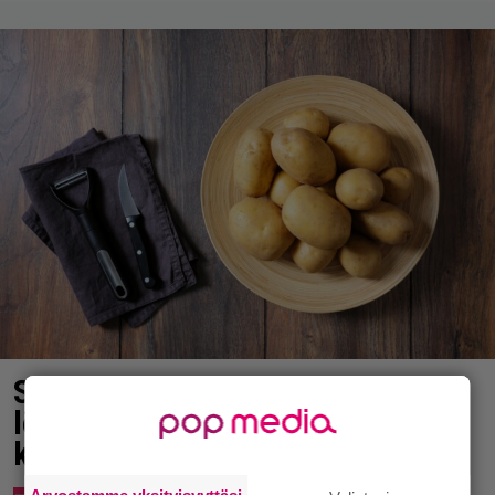
Syötkö perunoita näin? Tutkijat
löysivät yhteyden vakavaan
kansansairauteen