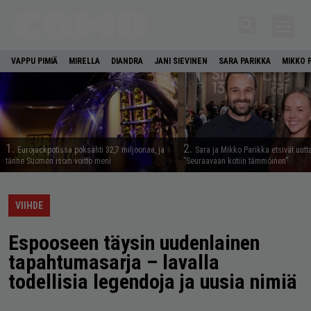
VAPPU PIMIÄ
MIRELLA
DIANDRA
JANI SIEVINEN
SARA PARIKKA
MIKKO 
1.
2.
Eurojackpotissa poksahti 32,7 miljoonaa, ja
Sara ja Mikko Parikka etsivät uutt
tänne Suomen isoin voitto meni
”Seuraavaan kotiin tämmöinen”
VIIHDE
Espooseen täysin uudenlainen
tapahtumasarja – lavalla
todellisia legendoja ja uusia nimiä