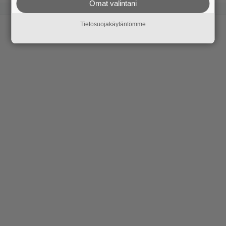
Omat valintani
Tietosuojakäytäntömme