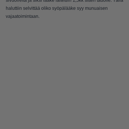
sivuoireita ja siksi lääke laitettiin 1,5kk sitten tauolle. Tällä
haluttiin selvittää oliko syöpälääke syy munuaisen
vajaatoimintaan.