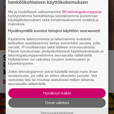
henkilökohtaisen käyttökokemuksen
Me ja huolellisesti valitsemamme
88 teknologiakumppania
hyödynnämme henkilötietoja tarjotaksemme paremman
käyttäjäkokemuksen sekä kohdentaaksemme sisältöä ja
mainoksia.
Hyväksymällä suostut tietojesi käyttöön seuraavasti
Käytämme laitetunnisteita ja tallennamme evästeitä
laitteellesi saadaksemme tietoja esimerkiksi sivuista, joilla
vierailit, IP-osoitteestasi sekä laitteesi ominaisuuksista.
Pääset tutustumaan yksityiskohtaisesti käyttötarkoituksiin ja
teknologiakumppaneihimme seuraavalla välilehdellä.
Syötkö perunoita näin? Tutkijat
Hylkääminen voi vaikuttaa sivuston toimivuuteen ja
löysivät yhteyden vakavaan
käytettävyyteen.
kansansairauteen
Jotkin teknologiamme voivat käsitellä tietoja myös ilman
suostumusta, jos niillä on siihen oikeutettu peruste. Voit
vastustaa tätä tai muuttaa asetuksiasi milloin tahansa
seuraavalla välilehdellä.
Hyväksyn kaikki
Omat valintani
Tietosuojakäytäntömme