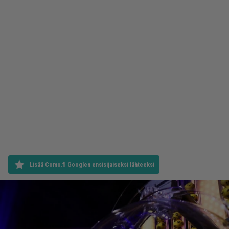
Lisää Como.fi Googlen ensisijaiseksi lähteeksi