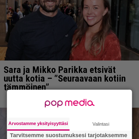
Sara ja Mikko Parikka etsivät
uutta kotia – ”Seuraavaan kotiin
tämmöinen”
Arvostamme yksityisyyttäsi
Valintasi
Tarvitsemme suostumuksesi tarjotaksemme