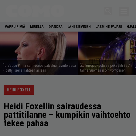
VAPPU PIMIÄ
MIRELLA
DIANDRA
JANI SIEVINEN
JASMINE PAJARI
HJAL
1.
2.
Vappu Pimiä sai huonoa palvelua ravintolassa
Eurojackpotissa poksahti 32,7 mil
– pettyi siellä kahteen asiaan
tänne Suomen isoin voitto meni
HEIDI FOXELL
Heidi Foxellin sairaudessa
pattitilanne – kumpikin vaihtoehto
tekee pahaa