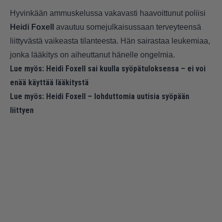
Hyvinkään ammuskelussa vakavasti haavoittunut poliisi
Heidi Foxell
avautuu somejulkaisussaan terveyteensä
liittyvästä vaikeasta tilanteesta. Hän sairastaa leukemiaa,
jonka lääkitys on aiheuttanut hänelle ongelmia.
Lue myös:
Heidi Foxell sai kuulla syöpätuloksensa – ei voi
enää käyttää lääkitystä
Lue myös:
Heidi Foxell – lohduttomia uutisia syöpään
liittyen