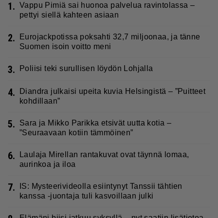
1.
Vappu Pimiä sai huonoa palvelua ravintolassa –
pettyi siellä kahteen asiaan
2.
Eurojackpotissa poksahti 32,7 miljoonaa, ja tänne
Suomen isoin voitto meni
3.
Poliisi teki surullisen löydön Lohjalla
4.
Diandra julkaisi upeita kuvia Helsingistä – ”Puitteet
kohdillaan”
5.
Sara ja Mikko Parikka etsivät uutta kotia –
”Seuraavaan kotiin tämmöinen”
6.
Laulaja Mirellan rantakuvat ovat täynnä lomaa,
aurinkoa ja iloa
7.
IS: Mysteerivideolla esiintynyt Tanssii tähtien
kanssa -juontaja tuli kasvoillaan julki
Elämäni biisi jatkuu syksyllä – nyt saatiin lisätietoa