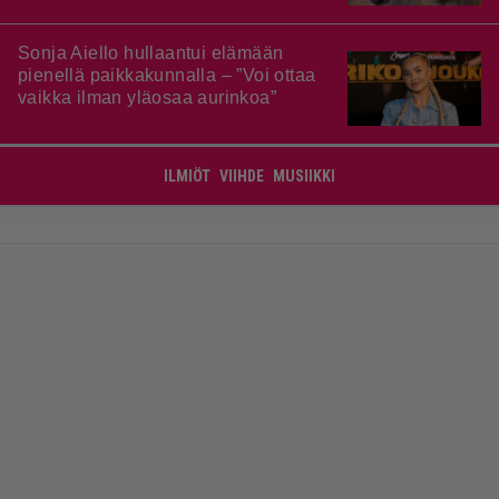
Sonja Aiello hullaantui elämään
pienellä paikkakunnalla – ”Voi ottaa
vaikka ilman yläosaa aurinkoa”
ILMIÖT
VIIHDE
MUSIIKKI