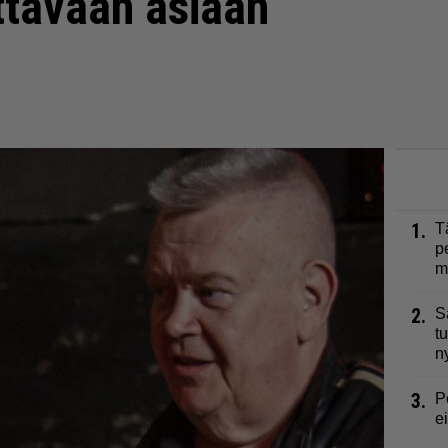
ttävään asiaan
1.
T
p
m
2.
S
t
n
3.
P
e