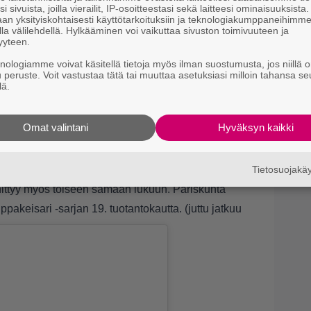
l
i sivuista, joilla vierailit, IP-osoitteestasi sekä laitteesi ominaisuuksista
an yksityiskohtaisesti käyttötarkoituksiin ja teknologiakumppaneihimm
la välilehdellä. Hylkääminen voi vaikuttaa sivuston toimivuuteen ja
9.
M
yyteen.
K
knologiamme voivat käsitellä tietoja myös ilman suostumusta, jos niillä o
u peruste. Voit vastustaa tätä tai muuttaa asetuksiasi milloin tahansa se
lä.
en heiton. Näin Heli kirjoittaa:
mme, mennyt töitä tehden mutta hieman myös
Omat valintani
Hyväksyn kaikki
us on vielä hieman kesken.
es-Markku esitteli idyllisen kesämökkinsä – mikä
Tietosuojak
ittyy myös toiseen samaan lukuun. Pariskunta
keisari -sarjan 19. tuotantokautta. (juttu jatkuu