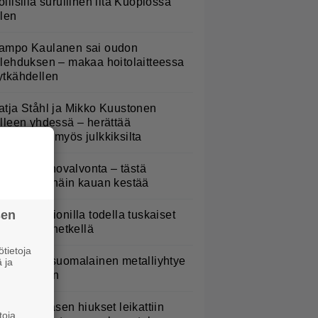
oliisilla surullinen ilta Kuopiossa
ilen
ampo Kaulanen sai oudon
ulehduksen – makaa hoitolaitteessa
ytkähdellen
atja Ståhl ja Mikko Kuustonen
älleen yhdessä – herättää
ysymyksiä myös julkkiksilta
oliisilla tehovalvonta – tästä
ysymys ja näin kauan kestää
sen
aulaja Marionilla todella tuskaiset
aikat tällä hetkellä
tietoja
akastettu suomalainen metalliyhtye
 ja
ekee paluun
erttu Rissasen hiukset leikattiin
toja