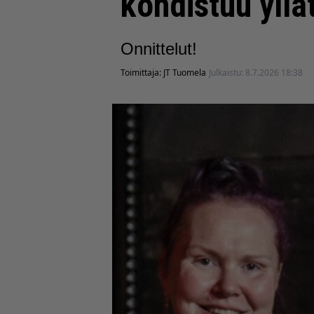
kohdistuu yllä
Onnittelut!
Toimittaja:
JT Tuomela
Julkaistu:
8.7.2026 18:38