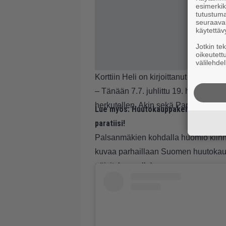
esimerkiks
tutustuma
seuraaval
käytettäv
Jotkin te
oikeutett
välilehdel
Korttiin Heli on kirjoittanut humoristis
– Tänään 7.7. juhlittu 19. hääpäivä
herkutellen. Akin sekä Papun koulut
Lue myös:
Huutokauppakeisarin apumi
paratiisi!
Palsanmäkien kohdalla huomio kiinn
kuvaa parhaillaan Suomen huutokauppa
päivityksen alla)