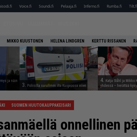
isodi.fi
Voice.fi
Soundi.fi
Pelaaja.fi
Inferno.fi
Rumba.fi
Tilt.f
ETUSIVU
UUSIMMAT
MUSIIKKI
MIKKO KUUSTONEN
HELENA LINDGREN
KERTTU RISSANEN
R
4.
ymys ja näin
Katja Ståhl ja Mikko 
3.
Poliisilla surullinen ilta Kuopiossa eilen
yhdessä – herättää kysy
ÄKI
SUOMEN HUUTOKAUPPAKEISARI
lsanmäellä onnellinen p