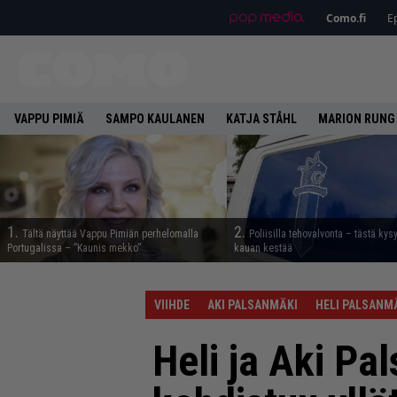
Como.fi
Ep
VAPPU PIMIÄ
SAMPO KAULANEN
KATJA STÅHL
MARION RUNG
1.
2.
Tältä näyttää Vappu Pimiän perhelomalla
Poliisilla tehovalvonta – tästä kys
Portugalissa – ”Kaunis mekko”
kauan kestää
VIIHDE
AKI PALSANMÄKI
HELI PALSANM
Heli ja Aki Pa