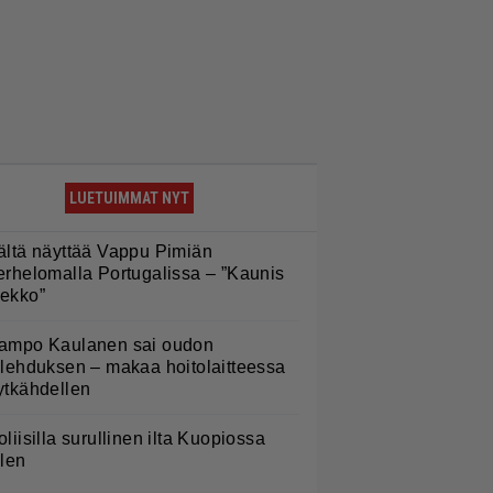
LUETUIMMAT NYT
ältä näyttää Vappu Pimiän
erhelomalla Portugalissa – ”Kaunis
ekko”
ampo Kaulanen sai oudon
ulehduksen – makaa hoitolaitteessa
ytkähdellen
oliisilla surullinen ilta Kuopiossa
ilen