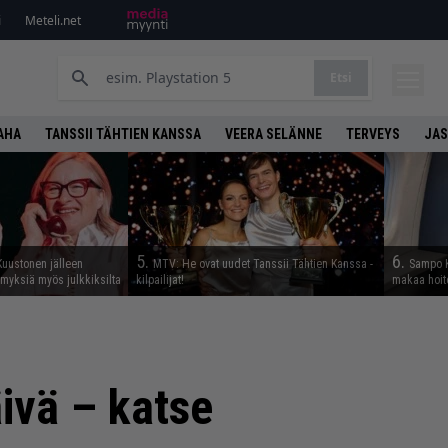
i
Meteli.net
Etsi
AHA
TANSSII TÄHTIEN KANSSA
VEERA SELÄNNE
TERVEYS
JAS
5.
6.
Kuustonen jälleen
MTV: He ovat uudet Tanssii Tähtien Kanssa -
Sampo K
myksiä myös julkkiksilta
kilpailijat!
makaa hoit
äivä – katse