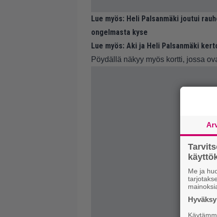
Lue myös:
Heli Palsanmäki joutui rau
ongelmasta kyse
Lue myös:
Aki ja Heli Palsanmäki kerto
Pöydällä näkyy myös kortti, jossa ova
Ar
Tarvit
käytt
Me ja huo
tarjotak
mainoksi
Hyväksym
Käytämme 