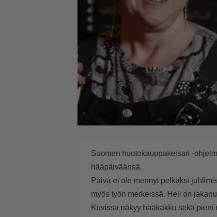
Suomen huutokauppakeisari -ohjelmas
hääpäiväänsä.
Päivä ei ole mennyt pelkäksi juhlimi
myös työn merkeissä. Heli on jakanu
Kuvissa näkyy hääkakku sekä pieni m