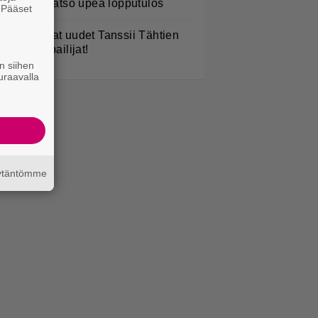
yhyeksi – katso upea lopputulos
. Pääset
e
TV: He ovat uudet Tanssii Tähtien
anssa -kilpailijat!
n siihen
uraavalla
äytäntömme