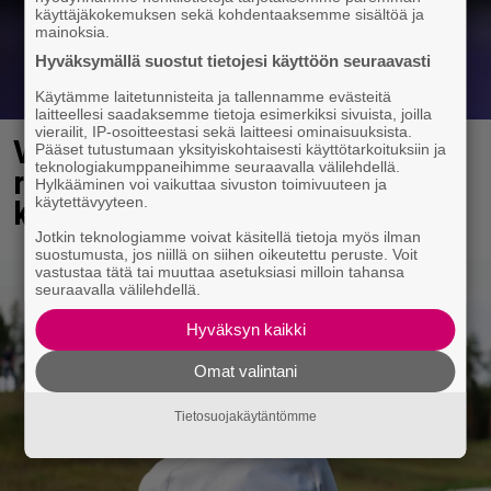
käyttäjäkokemuksen sekä kohdentaaksemme sisältöä ja
mainoksia.
Hyväksymällä suostut tietojesi käyttöön seuraavasti
Käytämme laitetunnisteita ja tallennamme evästeitä
laitteellesi saadaksemme tietoja esimerkiksi sivuista, joilla
vierailit, IP-osoitteestasi sekä laitteesi ominaisuuksista.
Vappu Pimiä sai huonoa palvelua
Pääset tutustumaan yksityiskohtaisesti käyttötarkoituksiin ja
teknologiakumppaneihimme seuraavalla välilehdellä.
ravintolassa – pettyi siellä
Hylkääminen voi vaikuttaa sivuston toimivuuteen ja
käytettävyyteen.
kahteen asiaan
Jotkin teknologiamme voivat käsitellä tietoja myös ilman
suostumusta, jos niillä on siihen oikeutettu peruste. Voit
vastustaa tätä tai muuttaa asetuksiasi milloin tahansa
seuraavalla välilehdellä.
Hyväksyn kaikki
Omat valintani
Tietosuojakäytäntömme