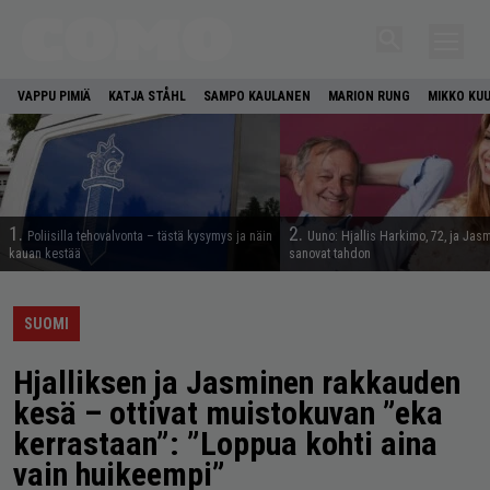
VAPPU PIMIÄ
KATJA STÅHL
SAMPO KAULANEN
MARION RUNG
MIKKO KU
1.
2.
Poliisilla tehovalvonta – tästä kysymys ja näin
Uuno: Hjallis Harkimo, 72, ja Jasm
kauan kestää
sanovat tahdon
SUOMI
Hjalliksen ja Jasminen rakkauden
kesä – ottivat muistokuvan ”eka
kerrastaan”: ”Loppua kohti aina
vain huikeempi”