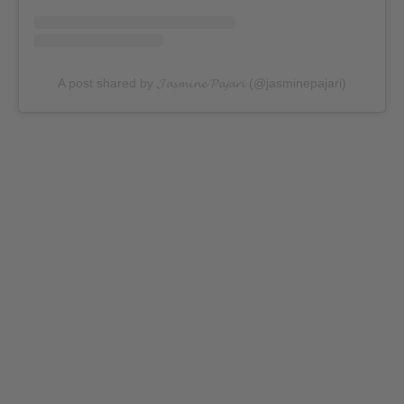
A post shared by 𝓙𝓪𝓼𝓶𝓲𝓷𝓮 𝓟𝓪𝓳𝓪𝓻𝓲 (@jasminepajari)