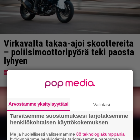
Virkavalta takaa-ajoi skoottereita
– poliisimoottoripyörä teki paosta
lyhyen
Arvostamme yksityisyyttäsi
Valintasi
Tarvitsemme suostumuksesi tarjotaksemme
henkilökohtaisen käyttökokemuksen
Me ja huolellisesti valitsemamme
88 teknologiakumppania
hyödynnämme henkilötietoja tarjotaksemme paremman