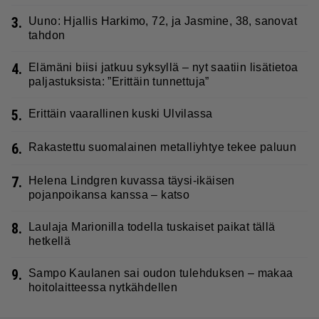
3.
Uuno: Hjallis Harkimo, 72, ja Jasmine, 38, sanovat
tahdon
4.
Elämäni biisi jatkuu syksyllä – nyt saatiin lisätietoa
paljastuksista: ”Erittäin tunnettuja”
5.
Erittäin vaarallinen kuski Ulvilassa
6.
Rakastettu suomalainen metalliyhtye tekee paluun
7.
Helena Lindgren kuvassa täysi-ikäisen
pojanpoikansa kanssa – katso
8.
Laulaja Marionilla todella tuskaiset paikat tällä
hetkellä
9.
Sampo Kaulanen sai oudon tulehduksen – makaa
hoitolaitteessa nytkähdellen