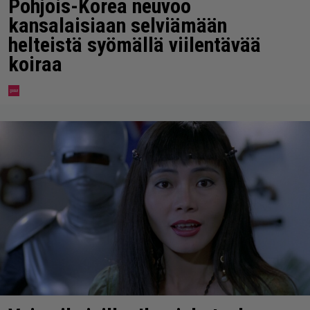
Pohjois-Korea neuvoo
kansalaisiaan selviämään
helteistä syömällä viilentävää
koiraa