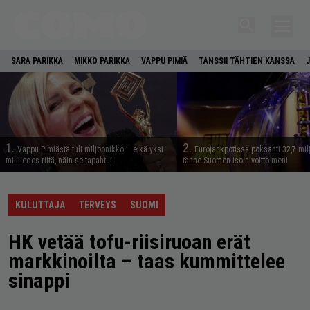
SARA PARIKKA
MIKKO PARIKKA
VAPPU PIMIÄ
TANSSII TÄHTIEN KANSSA
1.
2.
Vappu Pimiästä tuli miljoonikko – eikä yksi
Eurojackpotissa poksahti 32,7 mil
milli edes riitä, näin se tapahtui
tänne Suomen isoin voitto meni
KULUTTAJA
TERVEYS
SUOMI
HK vetää tofu-riisiruoan erät
markkinoilta – taas kummittelee
sinappi