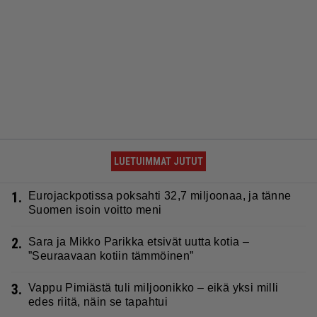
LUETUIMMAT JUTUT
1.
Eurojackpotissa poksahti 32,7 miljoonaa, ja tänne
Suomen isoin voitto meni
2.
Sara ja Mikko Parikka etsivät uutta kotia –
”Seuraavaan kotiin tämmöinen”
3.
Vappu Pimiästä tuli miljoonikko – eikä yksi milli
edes riitä, näin se tapahtui