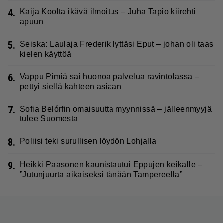
4.
Kaija Koolta ikävä ilmoitus – Juha Tapio kiirehti
apuun
5.
Seiska: Laulaja Frederik lyttäsi Eput – johan oli taas
kielen käyttöä
6.
Vappu Pimiä sai huonoa palvelua ravintolassa –
pettyi siellä kahteen asiaan
7.
Sofia Belórfin omaisuutta myynnissä – jälleenmyyjä
tulee Suomesta
8.
Poliisi teki surullisen löydön Lohjalla
9.
Heikki Paasonen kaunistautui Eppujen keikalle –
”Jutunjuurta aikaiseksi tänään Tampereella”