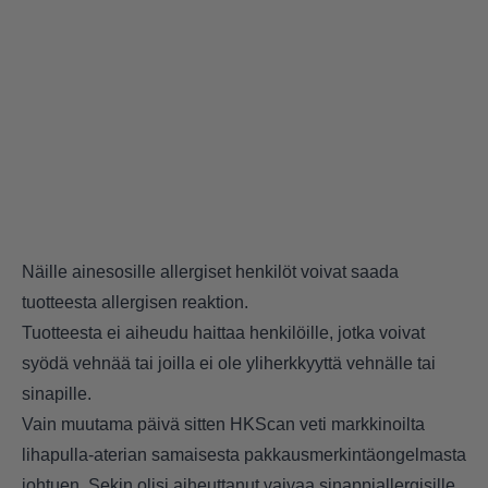
Näille ainesosille allergiset henkilöt voivat saada
tuotteesta allergisen reaktion.
Tuotteesta ei aiheudu haittaa henkilöille, jotka voivat
syödä vehnää tai joilla ei ole yliherkkyyttä vehnälle tai
sinapille.
Vain muutama päivä sitten HKScan veti markkinoilta
lihapulla-aterian samaisesta pakkausmerkintäongelmasta
johtuen. Sekin olisi aiheuttanut vaivaa sinappiallergisille.