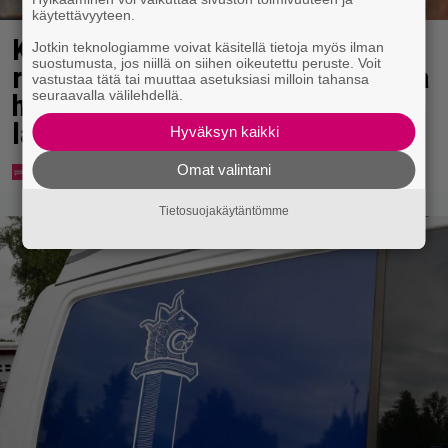
käytettävyyteen.
Karita Tykän ja Sami Saikkosen
Jotkin teknologiamme voivat käsitellä tietoja myös ilman
suostumusta, jos niillä on siihen oikeutettu peruste. Voit
rakkaus kukoistaa – vähäpukeista
vastustaa tätä tai muuttaa asetuksiasi milloin tahansa
seuraavalla välilehdellä.
hempeilyä ja leveitä virnistyksiä
laiturilla
Hyväksyn kaikki
Omat valintani
Tietosuojakäytäntömme