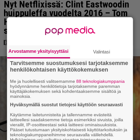
Nyt Netflixissä: Clint Eastwoodin
huippuleffa vuodelta 2016 – Tom
Hanks esittää tosielämän
sankaria
Arvostamme yksityisyyttäsi
Valintasi
Tarvitsemme suostumuksesi tarjotaksemme
henkilökohtaisen käyttökokemuksen
Me ja huolellisesti valitsemamme
88 teknologiakumppania
hyödynnämme henkilötietoja tarjotaksemme paremman
käyttäjäkokemuksen sekä kohdentaaksemme sisältöä ja
mainoksia.
Hyväksymällä suostut tietojesi käyttöön seuraavasti
Käytämme laitetunnisteita ja tallennamme evästeitä
laitteellesi saadaksemme tietoja esimerkiksi sivuista, joilla
vierailit, IP-osoitteestasi sekä laitteesi ominaisuuksista.
Pääset tutustumaan yksityiskohtaisesti käyttötarkoituksiin ja
teknologiakumppaneihimme seuraavalla välilehdellä.
Hylkääminen voi vaikuttaa sivuston toimivuuteen ja