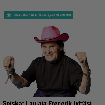
Lisää Como.fi Googlen ensisijaiseksi lähteeksi
Seiska: Laulaja Frederik lyttäsi