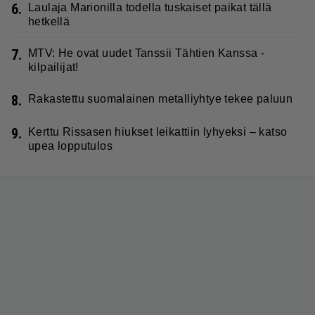
6.
Laulaja Marionilla todella tuskaiset paikat tällä
hetkellä
7.
MTV: He ovat uudet Tanssii Tähtien Kanssa -
kilpailijat!
8.
Rakastettu suomalainen metalliyhtye tekee paluun
9.
Kerttu Rissasen hiukset leikattiin lyhyeksi – katso
upea lopputulos