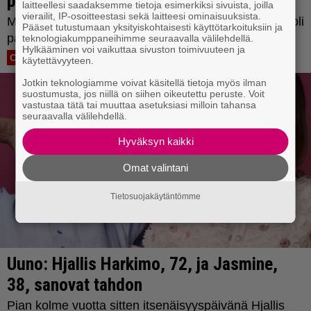
laitteellesi saadaksemme tietoja esimerkiksi sivuista, joilla
vierailit, IP-osoitteestasi sekä laitteesi ominaisuuksista.
Pääset tutustumaan yksityiskohtaisesti käyttötarkoituksiin ja
teknologiakumppaneihimme seuraavalla välilehdellä.
Hylkääminen voi vaikuttaa sivuston toimivuuteen ja
käytettävyyteen.
Jotkin teknologiamme voivat käsitellä tietoja myös ilman
suostumusta, jos niillä on siihen oikeutettu peruste. Voit
vastustaa tätä tai muuttaa asetuksiasi milloin tahansa
seuraavalla välilehdellä.
Hyväksyn kaikki
Omat valintani
Tietosuojakäytäntömme