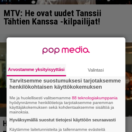
MTV: He ovat uudet Tanssii
Tähtien Kanssa -kilpailijat!
Arvostamme yksityisyyttäsi
Valintasi
Tarvitsemme suostumuksesi tarjotaksemme
henkilökohtaisen käyttökokemuksen
Me ja huolellisesti valitsemamme
88 teknologiakumppania
hyödynnämme henkilötietoja tarjotaksemme paremman
käyttäjäkokemuksen sekä kohdentaaksemme sisältöä ja
mainoksia.
Hyväksymällä suostut tietojesi käyttöön seuraavasti
Käytämme laitetunnisteita ja tallennamme evästeitä