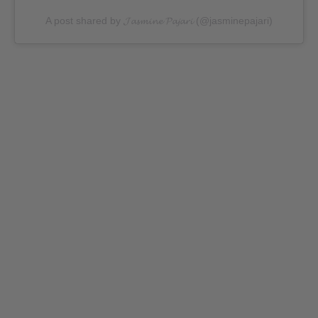
A post shared by 𝓙𝓪𝓼𝓶𝓲𝓷𝓮 𝓟𝓪𝓳𝓪𝓻𝓲 (@jasminepajari)