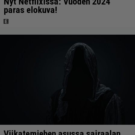
Nyt Netflixissä: Vuoden 2024
paras elokuva!
Viikatemiehen asussa sairaalan