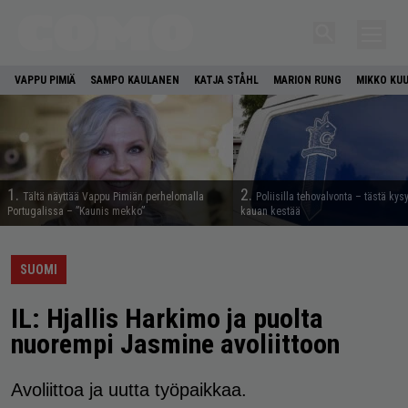
VAPPU PIMIÄ
SAMPO KAULANEN
KATJA STÅHL
MARION RUNG
MIKKO KU
1.
2.
Tältä näyttää Vappu Pimiän perhelomalla
Poliisilla tehovalvonta – tästä kys
Portugalissa – ”Kaunis mekko”
kauan kestää
SUOMI
IL: Hjallis Harkimo ja puolta
nuorempi Jasmine avoliittoon
Avoliittoa ja uutta työpaikkaa.