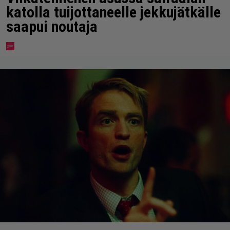
katolla tuijottaneelle jekkujätkälle
saapui noutaja