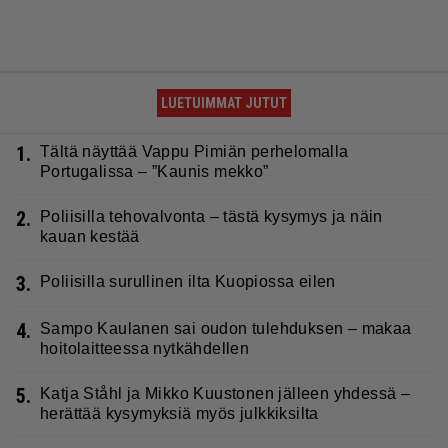
LUETUIMMAT JUTUT
1.
Tältä näyttää Vappu Pimiän perhelomalla
Portugalissa – ”Kaunis mekko”
2.
Poliisilla tehovalvonta – tästä kysymys ja näin
kauan kestää
3.
Poliisilla surullinen ilta Kuopiossa eilen
4.
Sampo Kaulanen sai oudon tulehduksen – makaa
hoitolaitteessa nytkähdellen
5.
Katja Ståhl ja Mikko Kuustonen jälleen yhdessä –
herättää kysymyksiä myös julkkiksilta