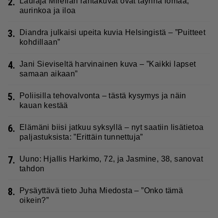
2.
Laulaja Mirellan rantakuvat ovat täynnä lomaa,
aurinkoa ja iloa
3.
Diandra julkaisi upeita kuvia Helsingistä – ”Puitteet
kohdillaan”
4.
Jani Sieviseltä harvinainen kuva – ”Kaikki lapset
samaan aikaan”
5.
Poliisilla tehovalvonta – tästä kysymys ja näin
kauan kestää
6.
Elämäni biisi jatkuu syksyllä – nyt saatiin lisätietoa
paljastuksista: ”Erittäin tunnettuja”
7.
Uuno: Hjallis Harkimo, 72, ja Jasmine, 38, sanovat
tahdon
8.
Pysäyttävä tieto Juha Miedosta – ”Onko tämä
oikein?”