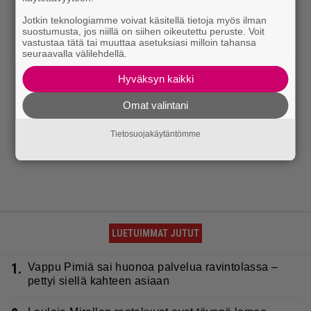
Jotkin teknologiamme voivat käsitellä tietoja myös ilman
suostumusta, jos niillä on siihen oikeutettu peruste. Voit
vastustaa tätä tai muuttaa asetuksiasi milloin tahansa
seuraavalla välilehdellä.
Hyväksyn kaikki
Omat valintani
Tietosuojakäytäntömme
LUETUIMMAT JUTUT
1.
Vappu Pimiä sai huonoa palvelua ravintolassa –
pettyi siellä kahteen asiaan