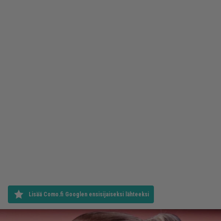
Lisää Como.fi Googlen ensisijaiseksi lähteeksi