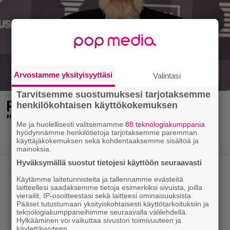
Arvostamme yksityisyyttäsi
Valintasi
Tarvitsemme suostumuksesi tarjotaksemme
Pysäyttävä tieto Juha Miedosta –
henkilökohtaisen käyttökokemuksen
”Onko tämä oikein?”
Me ja huolellisesti valitsemamme
88 teknologiakumppania
hyödynnämme henkilötietoja tarjotaksemme paremman
käyttäjäkokemuksen sekä kohdentaaksemme sisältöä ja
mainoksia.
Hyväksymällä suostut tietojesi käyttöön seuraavasti
Käytämme laitetunnisteita ja tallennamme evästeitä
laitteellesi saadaksemme tietoja esimerkiksi sivuista, joilla
vierailit, IP-osoitteestasi sekä laitteesi ominaisuuksista.
Pääset tutustumaan yksityiskohtaisesti käyttötarkoituksiin ja
teknologiakumppaneihimme seuraavalla välilehdellä.
Hylkääminen voi vaikuttaa sivuston toimivuuteen ja
käytettävyyteen.