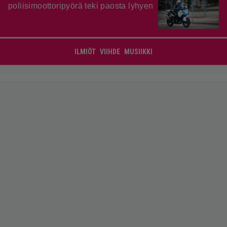
poliisimoottoripyörä teki paosta lyhyen
ILMIÖT
VIIHDE
MUSIIKKI