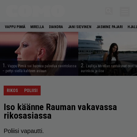
VAPPU PIMIÄ
MIRELLA
DIANDRA
JANI SIEVINEN
JASMINE PAJARI
HJAL
1.
2.
Vappu Pimiä sai huonoa palvelua ravintolassa
Laulaja Mirellan rantakuvat ovat 
– pettyi siellä kahteen asiaan
aurinkoa ja iloa
RIKOS
POLIISI
Iso käänne Rauman vakavassa
rikosasiassa
Poliisi vapautti.