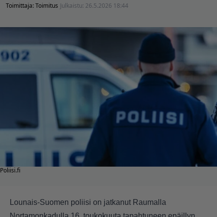
Toimittaja:
Toimitus
Julkaistu:
26.5.2026 18:44
Poliisi.fi
Lounais-Suomen poliisi on jatkanut Raumalla
Nortamonkadulla 16. toukokuuta tapahtuneen epäillyn