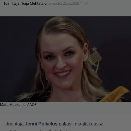
Toimittaja:
Tuija Mehtätalo
Julkaistu:
25.5.2026 11:41
Matti Matikainen/ AOP
Juontaja
Jenni Poikelus
paljasti maaliskuussa