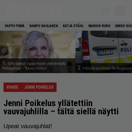
VAPPU PIMIÄ
SAMPO KAULANEN
KATJA STÅHL
MARION RUNG
MIKKO KU
1.
Tältä näyttää Vappu Pimiän perhelomalla
2.
Portugalissa – ”Kaunis mekko”
Poliisilla surullinen ilta Kuopiossa
VIIHDE
JENNI POIKELUS
Jenni Poikelus yllätettiin
vauvajuhlilla – tältä siellä näytti
Upeat vauvajuhlat!