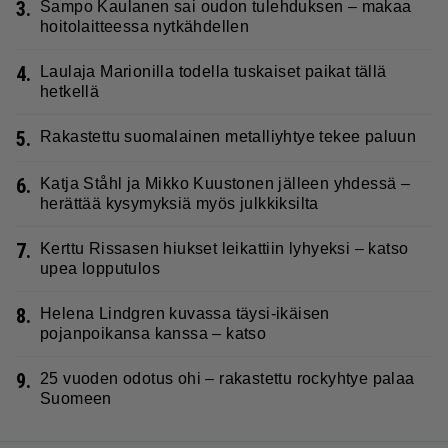
3.
Sampo Kaulanen sai oudon tulehduksen – makaa
hoitolaitteessa nytkähdellen
4.
Laulaja Marionilla todella tuskaiset paikat tällä
hetkellä
5.
Rakastettu suomalainen metalliyhtye tekee paluun
6.
Katja Ståhl ja Mikko Kuustonen jälleen yhdessä –
herättää kysymyksiä myös julkkiksilta
7.
Kerttu Rissasen hiukset leikattiin lyhyeksi – katso
upea lopputulos
8.
Helena Lindgren kuvassa täysi-ikäisen
pojanpoikansa kanssa – katso
9.
25 vuoden odotus ohi – rakastettu rockyhtye palaa
Suomeen