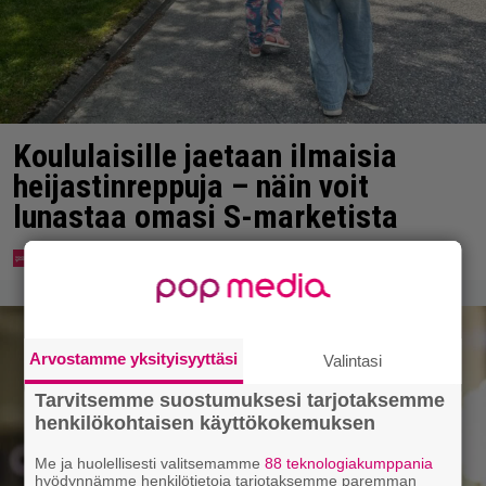
Koululaisille jaetaan ilmaisia
heijastinreppuja – näin voit
lunastaa omasi S-marketista
Arvostamme yksityisyyttäsi
Valintasi
Tarvitsemme suostumuksesi tarjotaksemme
henkilökohtaisen käyttökokemuksen
Me ja huolellisesti valitsemamme
88 teknologiakumppania
hyödynnämme henkilötietoja tarjotaksemme paremman