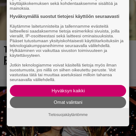
käyttäjäkokemuksen sekä kohdentaaksemme sisältöä ja
mainoksia.
Hyväksymällä suostut tietojesi käyttöön seuraavasti
Käytämme laitetunnisteita ja tallennamme evästeitä
laitteellesi saadaksemme tietoja esimerkiksi sivuista, joilla
vierailit, IP-osoitteestasi sekä laitteesi ominaisuuksista.
Pääset tutustumaan yksityiskohtaisesti käyttötarkoituksiin ja
teknologiakumppaneihimme seuraavalla välilehdellä.
Tältä näyttää Vappu Pimiän
Hylkääminen voi vaikuttaa sivuston toimivuuteen ja
perhelomalla Portugalissa –
käytettävyyteen.
”Kaunis mekko”
Jotkin teknologiamme voivat käsitellä tietoja myös ilman
suostumusta, jos niillä on siihen oikeutettu peruste. Voit
vastustaa tätä tai muuttaa asetuksiasi milloin tahansa
seuraavalla välilehdellä.
Hyväksyn kaikki
Omat valintani
Tietosuojakäytäntömme