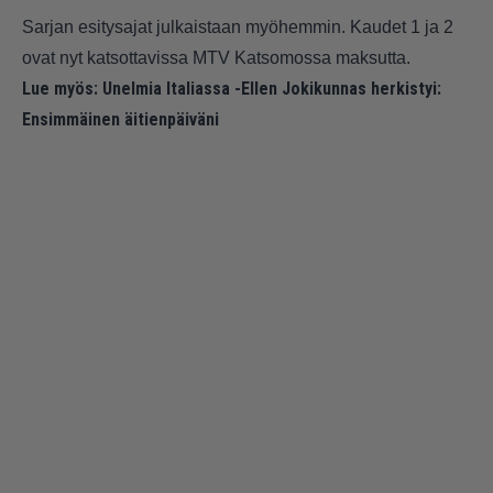
Sarjan esitysajat julkaistaan myöhemmin. Kaudet 1 ja 2
ovat nyt katsottavissa MTV Katsomossa maksutta.
Lue myös:
Unelmia Italiassa -Ellen Jokikunnas herkistyi:
Ensimmäinen äitienpäiväni