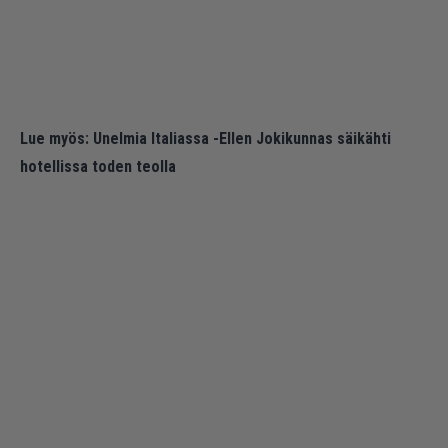
Lue myös:
Unelmia Italiassa -Ellen Jokikunnas säikähti
hotellissa toden teolla