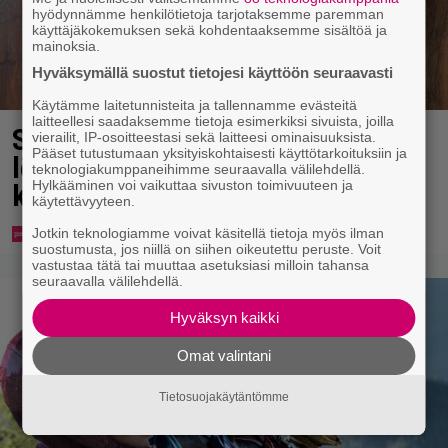
hyödynnämme henkilötietoja tarjotaksemme paremman
käyttäjäkokemuksen sekä kohdentaaksemme sisältöä ja
mainoksia.
Hyväksymällä suostut tietojesi käyttöön seuraavasti
Käytämme laitetunnisteita ja tallennamme evästeitä
laitteellesi saadaksemme tietoja esimerkiksi sivuista, joilla
Syötkö perunoita näin? Tutkijat
vierailit, IP-osoitteestasi sekä laitteesi ominaisuuksista.
Pääset tutustumaan yksityiskohtaisesti käyttötarkoituksiin ja
löysivät yhteyden vakavaan
teknologiakumppaneihimme seuraavalla välilehdellä.
Hylkääminen voi vaikuttaa sivuston toimivuuteen ja
kansansairauteen
käytettävyyteen.
Jotkin teknologiamme voivat käsitellä tietoja myös ilman
suostumusta, jos niillä on siihen oikeutettu peruste. Voit
vastustaa tätä tai muuttaa asetuksiasi milloin tahansa
seuraavalla välilehdellä.
Hyväksyn kaikki
Omat valintani
Tietosuojakäytäntömme