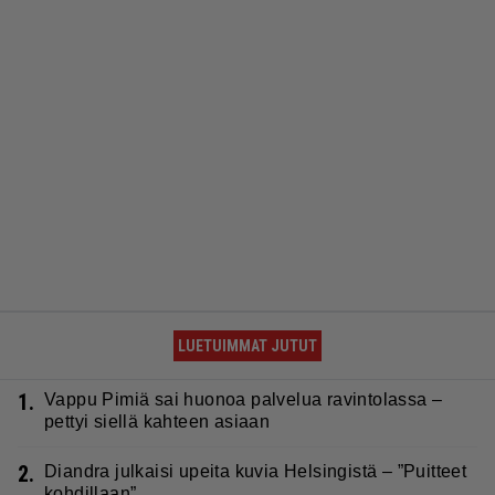
LUETUIMMAT JUTUT
1.
Vappu Pimiä sai huonoa palvelua ravintolassa –
pettyi siellä kahteen asiaan
2.
Diandra julkaisi upeita kuvia Helsingistä – ”Puitteet
kohdillaan”