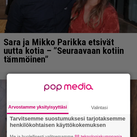
Sara ja Mikko Parikka etsivät
uutta kotia – ”Seuraavaan kotiin
tämmöinen”
Arvostamme yksityisyyttäsi
Valintasi
Tarvitsemme suostumuksesi tarjotaksemme
henkilökohtaisen käyttökokemuksen
Me ja huolellisesti valitsemamme
88 teknologiakumppania