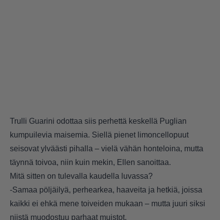
Trulli Guarini odottaa siis perhettä keskellä Puglian
kumpuilevia maisemia. Siellä pienet limoncellopuut
seisovat ylväästi pihalla – vielä vähän honteloina, mutta
täynnä toivoa, niin kuin mekin, Ellen sanoittaa.
Mitä sitten on tulevalla kaudella luvassa?
-Samaa pöljäilyä, perhearkea, haaveita ja hetkiä, joissa
kaikki ei ehkä mene toiveiden mukaan – mutta juuri siksi
niistä muodostuu parhaat muistot.