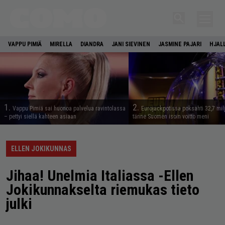
VAPPU PIMIÄ
MIRELLA
DIANDRA
JANI SIEVINEN
JASMINE PAJARI
HJAL
1.
2.
Vappu Pimiä sai huonoa palvelua ravintolassa
Eurojackpotissa poksahti 32,7 mil
– pettyi siellä kahteen asiaan
tänne Suomen isoin voitto meni
ELLEN JOKIKUNNAS
Jihaa! Unelmia Italiassa -Ellen
Jokikunnakselta riemukas tieto
julki