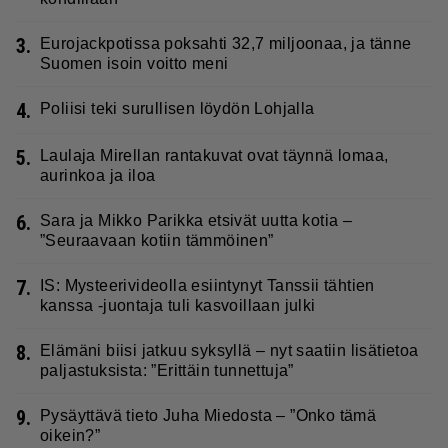
3.
Eurojackpotissa poksahti 32,7 miljoonaa, ja tänne
Suomen isoin voitto meni
4.
Poliisi teki surullisen löydön Lohjalla
5.
Laulaja Mirellan rantakuvat ovat täynnä lomaa,
aurinkoa ja iloa
6.
Sara ja Mikko Parikka etsivät uutta kotia –
”Seuraavaan kotiin tämmöinen”
7.
IS: Mysteerivideolla esiintynyt Tanssii tähtien
kanssa -juontaja tuli kasvoillaan julki
8.
Elämäni biisi jatkuu syksyllä – nyt saatiin lisätietoa
paljastuksista: ”Erittäin tunnettuja”
9.
Pysäyttävä tieto Juha Miedosta – ”Onko tämä
oikein?”