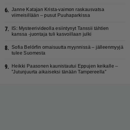
6.
Janne Katajan Krista-vaimon raskausvatsa
viimeisillään – pusut Puuhaparkissa
7.
IS: Mysteerivideolla esiintynyt Tanssii tähtien
kanssa -juontaja tuli kasvoillaan julki
8.
Sofia Belórfin omaisuutta myynnissä – jälleenmyyjä
tulee Suomesta
9.
Heikki Paasonen kaunistautui Eppujen keikalle –
”Jutunjuurta aikaiseksi tänään Tampereella”