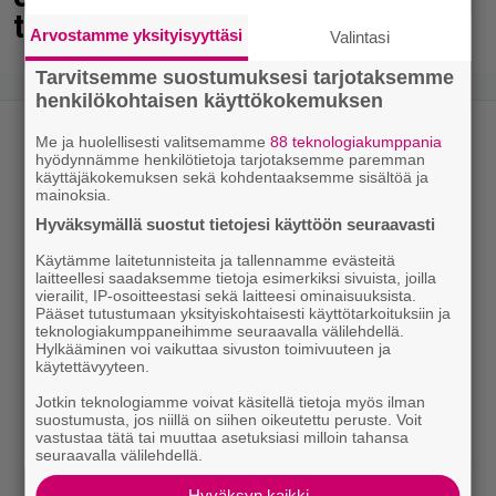
tapahtui
Arvostamme yksityisyyttäsi
Valintasi
Tarvitsemme suostumuksesi tarjotaksemme
henkilökohtaisen käyttökokemuksen
Me ja huolellisesti valitsemamme
88 teknologiakumppania
hyödynnämme henkilötietoja tarjotaksemme paremman
käyttäjäkokemuksen sekä kohdentaaksemme sisältöä ja
mainoksia.
Hyväksymällä suostut tietojesi käyttöön seuraavasti
Käytämme laitetunnisteita ja tallennamme evästeitä
laitteellesi saadaksemme tietoja esimerkiksi sivuista, joilla
vierailit, IP-osoitteestasi sekä laitteesi ominaisuuksista.
Pääset tutustumaan yksityiskohtaisesti käyttötarkoituksiin ja
teknologiakumppaneihimme seuraavalla välilehdellä.
Hylkääminen voi vaikuttaa sivuston toimivuuteen ja
käytettävyyteen.
Jotkin teknologiamme voivat käsitellä tietoja myös ilman
suostumusta, jos niillä on siihen oikeutettu peruste. Voit
vastustaa tätä tai muuttaa asetuksiasi milloin tahansa
seuraavalla välilehdellä.
Hyväksyn kaikki