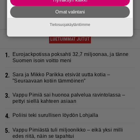
Omat valintani
Tietosuojakäytäntömme
LUETUIMMAT JUTUT
1.
Eurojackpotissa poksahti 32,7 miljoonaa, ja tänne
Suomen isoin voitto meni
2.
Sara ja Mikko Parikka etsivät uutta kotia –
”Seuraavaan kotiin tämmöinen”
3.
Vappu Pimiä sai huonoa palvelua ravintolassa –
pettyi siellä kahteen asiaan
4.
Poliisi teki surullisen löydön Lohjalla
5.
Vappu Pimiästä tuli miljoonikko – eikä yksi milli
edes riitä, näin se tapahtui