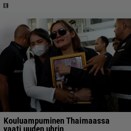
Kouluampuminen Thaimaassa
vaati uuden uhrin