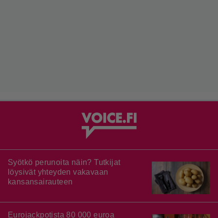
Syötkö perunoita näin? Tutkijat
löysivät yhteyden vakavaan
kansansairauteen
Eurojackpotista 80 000 euroa