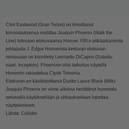
Clint Eastwood (Gran Torino) on ilmoittanut
kiinnostuksensa roolittaa Joaquin Phoenix (Walk the
Line) tulevaan elokuvaansa Hoover.
FBI:n pitkäaikaisesta
johtajasta J. Edgar Hooverista kertovan elokuvan
nimiosaan on kiinnitetty Leonardo DiCaprio (Suljettu
saari, Inception). Phoenixin olisi tarkoitus näytellä
Hooverin rakastettua Clyde Tolsonia.
Elokuvan on käsikirjoittanut Dustin Lance Black (Milk).
Joaquin Phoenix on viime aikoina herättänyt huomiota
sekavalla käytöksellään ja uhkauksellaan lopettaa
näytteleminen.
Lähde: Collider