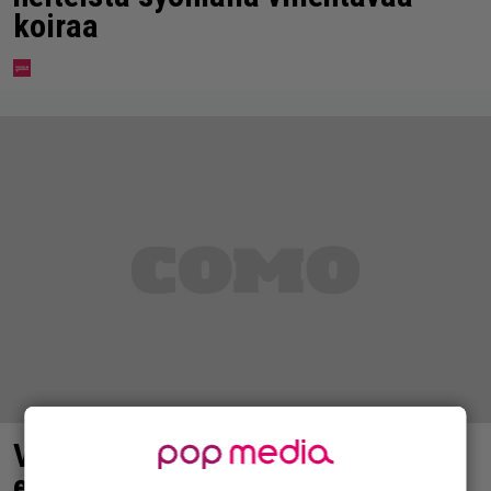
koiraa
Vappu Pimiästä tuli miljoonikko –
eikä yksi milli edes riitä, näin se