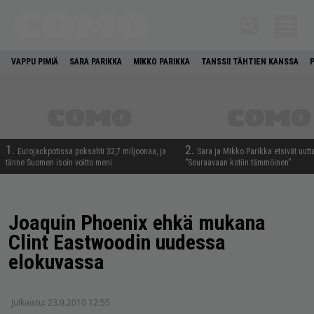
VAPPU PIMIÄ
SARA PARIKKA
MIKKO PARIKKA
TANSSII TÄHTIEN KANSSA
1.
2.
Eurojackpotissa poksahti 32,7 miljoonaa, ja
Sara ja Mikko Parikka etsivät uutt
tänne Suomen isoin voitto meni
”Seuraavaan kotiin tämmöinen”
Joaquin Phoenix ehkä mukana
Clint Eastwoodin uudessa
elokuvassa
Julkaistu:
23.9.2010 12:55