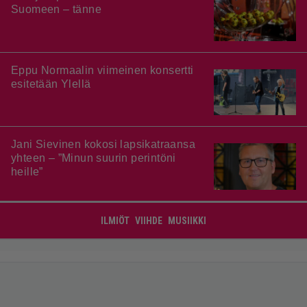
Suomeen – tänne
Eppu Normaalin viimeinen konsertti
esitetään Ylellä
Jani Sievinen kokosi lapsikatraansa
yhteen – ”Minun suurin perintöni
heille”
ILMIÖT
VIIHDE
MUSIIKKI