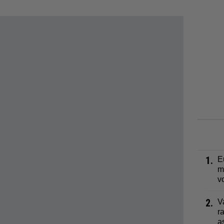
1.
E
m
v
2.
V
r
a