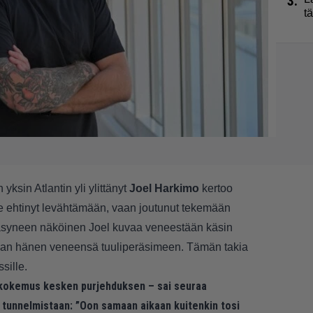
3.
t
ksin Atlantin yli ylittänyt
Joel Harkimo
kertoo
le ehtinyt levähtämään, vaan joutunut tekemään
 Väsyneen näköinen Joel kuvaa veneestään käsin
ttuvan hänen veneensä tuuliperäsimeen. Tämän takia
sille.
kokemus kesken purjehduksen – sai seuraa
 tunnelmistaan: ”Oon samaan aikaan kuitenkin tosi