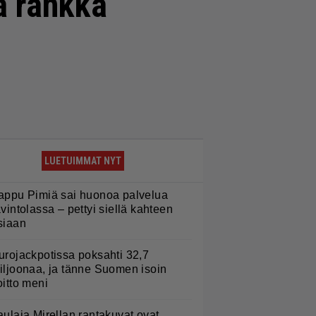
a rankka
LUETUIMMAT NYT
appu Pimiä sai huonoa palvelua
avintolassa – pettyi siellä kahteen
siaan
urojackpotissa poksahti 32,7
iljoonaa, ja tänne Suomen isoin
oitto meni
aulaja Mirellan rantakuvat ovat