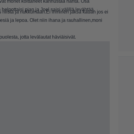
ovat monet koittaneet kannustaa häntä. Osa
 helpottaisi pian ja Joel saisi välillä levähtää.
is niistä ja nukkumaan.Ei ihminen jaksa kauan jos ei
siä ja lepoa. Olet niin ihana ja rauhallinen,moni
uolesta, jotta levälautat häviäisivät.