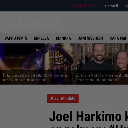
Como.fi
Ep
VAPPU PIMIÄ
MIRELLA
DIANDRA
JANI SIEVINEN
SARA PAR
1.
2.
Eurojackpotissa poksahti 32,7 miljoonaa, ja
Sara ja Mikko Parikka etsivät uutt
tänne Suomen isoin voitto meni
”Seuraavaan kotiin tämmöinen”
JOEL HARKIMO
Joel Harkimo k