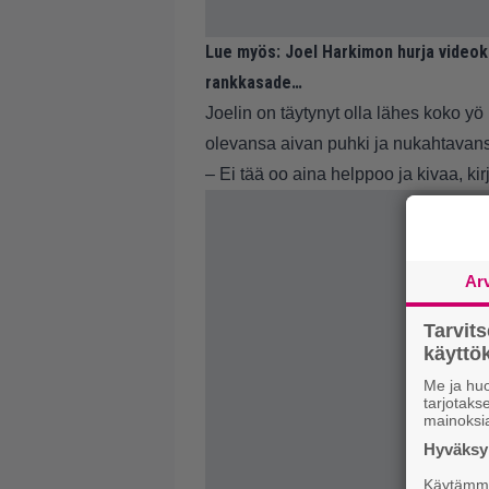
Lue myös:
Joel Harkimon hurja videokli
rankkasade…
Joelin on täytynyt olla lähes koko y
olevansa aivan puhki ja nukahtavansa
– Ei tää oo aina helppoo ja kivaa, ki
Ar
Tarvit
käytt
Me ja huo
tarjotak
mainoksi
Hyväksym
Käytämme 