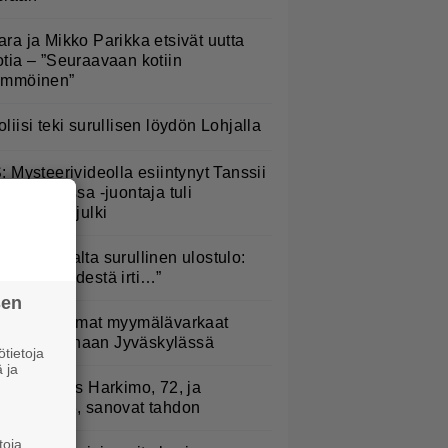
ara ja Mikko Parikka etsivät uutta
otia – ”Seuraavaan kotiin
ämmöinen”
oliisi teki surullisen löydön Lohjalla
S: Mysteerivideolla esiintynyt Tanssii
ähtien kanssa -juontaja tuli
asvoillaan julki
ippa Laukalta surullinen ulostulo:
Päästää kädestä irti…”
sen
iittaamattomat myymälävarkaat
istettiin linnaan Jyväskylässä
tietoja
 ja
uno: Hjallis Harkimo, 72, ja
asmine, 38, sanovat tahdon
toja