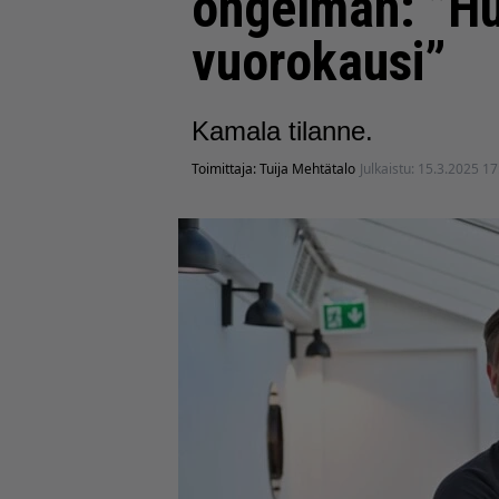
ongelman: ”Hu
vuorokausi”
Kamala tilanne.
Toimittaja:
Tuija Mehtätalo
Julkaistu:
15.3.2025 17