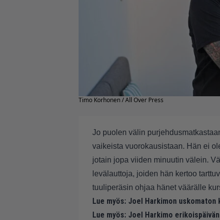
Timo Korhonen / All Over Press
Jo puolen välin purjehdusmatkastaan y
vaikeista vuorokausistaan. Hän ei o
jotain jopa viiden minuutin välein.
levälauttoja, joiden hän kertoo tar
tuuliperäsin ohjaa hänet väärälle kurs
Lue myös:
Joel Harkimon uskomaton 
Lue myös:
Joel Harkimo erikoispäivän