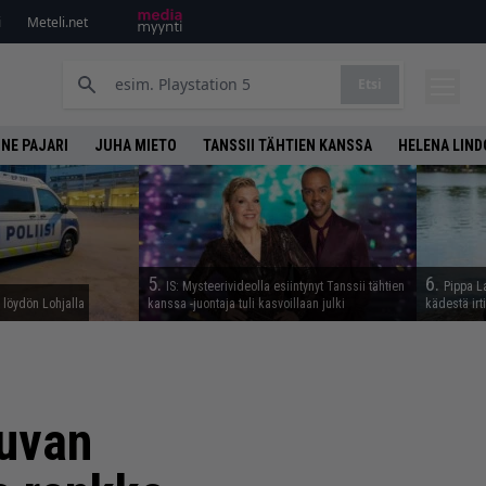
i
Meteli.net
Etsi
NE PAJARI
JUHA MIETO
TANSSII TÄHTIEN KANSSA
HELENA LIN
5.
6.
IS: Mysteerivideolla esiintynyt Tanssii tähtien
Pippa L
n löydön Lohjalla
kanssa -juontaja tuli kasvoillaan julki
kädestä irt
tuvan