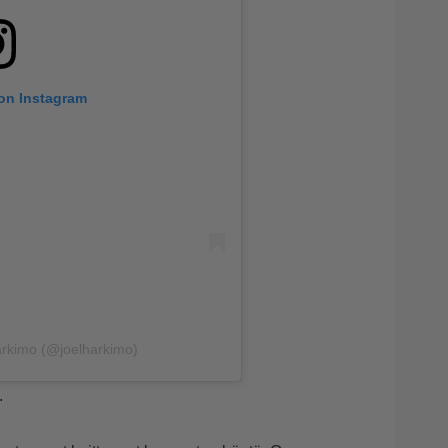
 on Instagram
arkimo (@joelharkimo)
.