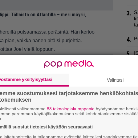
3.
S
ppi: Tällaista on Atlantilla – meri möyrii,
k
t
ö hereillä putsaamassa peräsintä. Hän kertoo
4.
P
 pian, vaikka hänen pitäisi purjehtia.
rjoittaa Joel vielä loppuun.
5.
I
t
k
6.
vostamme yksityisyyttäsi
P
Valintasi
”
semme suostumuksesi tarjotaksemme henkilökohtai
7.
ökokemuksen
P
p
lellisesti valitsemamme
88 teknologiakumppania
hyödynnämme henkilö
semme paremman käyttäjäkokemuksen sekä kohdentaaksemme sisältöä
a.
8.
U
J
ällä suostut tietojesi käyttöön seuraavasti
laitetunnisteita ja tallennamme evästeitä laitteellesi saadaksemme tie