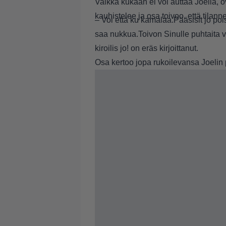
Vaikka kukaan ei voi auttaa Joelia, 
kauhistelee ja osa toivoo, että tilanne
– Voi että ku kamalaa.Pääsisit jo po
saa nukkua.Toivon Sinulle puhtaita ve
kiroilis jo! on eräs kirjoittanut.
Osa kertoo jopa rukoilevansa Joelin p