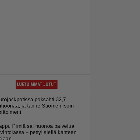
LUETUIMMAT JUTUT
urojackpotissa poksahti 32,7
iljoonaa, ja tänne Suomen isoin
oitto meni
appu Pimiä sai huonoa palvelua
avintolassa – pettyi siellä kahteen
siaan