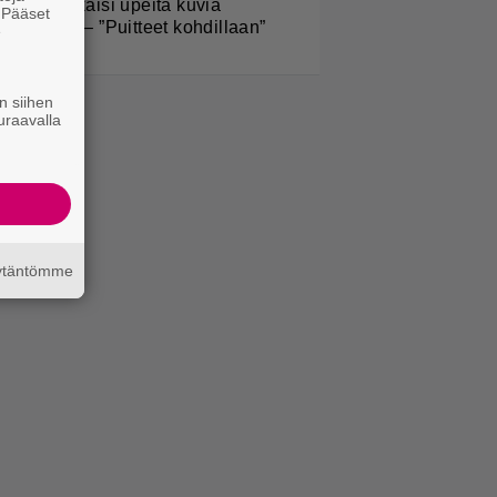
iandra julkaisi upeita kuvia
. Pääset
elsingistä – ”Puitteet kohdillaan”
e
n siihen
uraavalla
äytäntömme