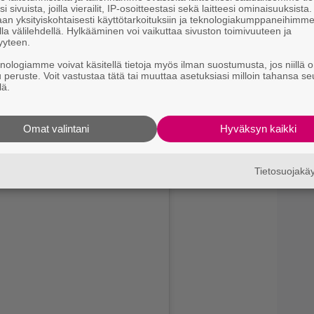
9.
D
i sivuista, joilla vierailit, IP-osoitteestasi sekä laitteesi ominaisuuksista
H
an yksityiskohtaisesti käyttötarkoituksiin ja teknologiakumppaneihimm
la välilehdellä. Hylkääminen voi vaikuttaa sivuston toimivuuteen ja
yyteen.
knologiamme voivat käsitellä tietoja myös ilman suostumusta, jos niillä o
u peruste. Voit vastustaa tätä tai muuttaa asetuksiasi milloin tahansa se
lä.
Omat valintani
Hyväksyn kaikki
ita levälauttoja, jotka lähestyvät uhkaavasti hänen
Tietosuojak