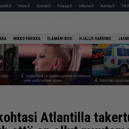
isodi.fi
Voice.fi
Soundi.fi
Pelaaja.fi
Inferno.fi
Rumba.fi
Tilt.f
ETUSIVU
UUSIMMAT
MUSIIKKI
IKKA
MIKKO PARIKKA
ELÄMÄNI BIISI
HJALLIS HARKIMO
JASMI
3.
a kotia –
Vappu Pimiä sai huonoa palvelua ravintolassa
4.
– pettyi siellä kahteen asiaan
Poliisi teki surullise
ohtasi Atlantilla taker