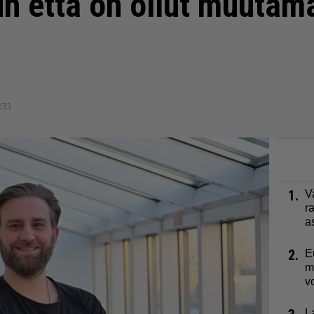
h että on ollut muutam
:33
1.
V
r
a
2.
E
m
v
L