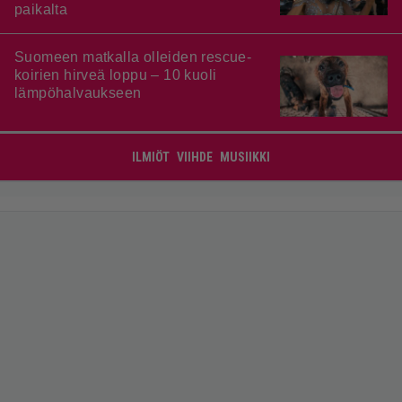
paikalta
Suomeen matkalla olleiden rescue-
koirien hirveä loppu – 10 kuoli
lämpöhalvaukseen
ILMIÖT
VIIHDE
MUSIIKKI