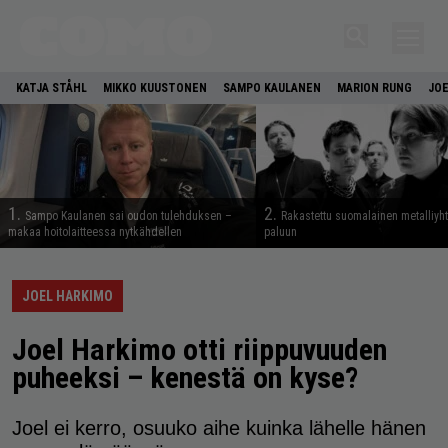
KATJA STÅHL
MIKKO KUUSTONEN
SAMPO KAULANEN
MARION RUNG
JOE
1.
2.
Sampo Kaulanen sai oudon tulehduksen –
Rakastettu suomalainen metalliyh
makaa hoitolaitteessa nytkähdellen
paluun
JOEL HARKIMO
Joel Harkimo otti riippuvuuden
puheeksi – kenestä on kyse?
Joel ei kerro, osuuko aihe kuinka lähelle hänen