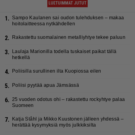
LUETUIMMAT JUTUT
1.
Sampo Kaulanen sai oudon tulehduksen – makaa
hoitolaitteessa nytkähdellen
2.
Rakastettu suomalainen metalliyhtye tekee paluun
3.
Laulaja Marionilla todella tuskaiset paikat tällä
hetkellä
4.
Poliisilla surullinen ilta Kuopiossa eilen
5.
Poliisi pyytää apua Jämsässä
6.
25 vuoden odotus ohi – rakastettu rockyhtye palaa
Suomeen
7.
Katja Ståhl ja Mikko Kuustonen jälleen yhdessä –
herättää kysymyksiä myös julkkiksilta