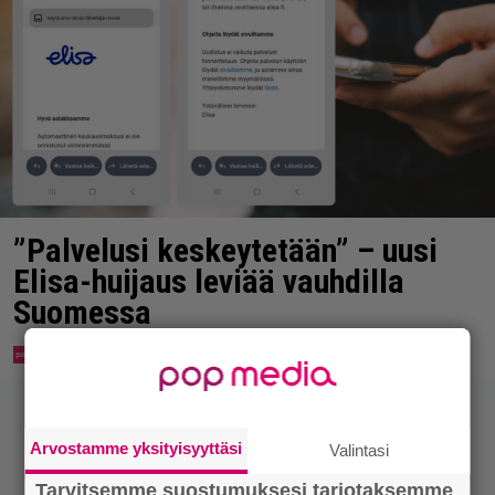
”Palvelusi keskeytetään” – uusi
Elisa-huijaus leviää vauhdilla
Suomessa
Arvostamme yksityisyyttäsi
Valintasi
Tarvitsemme suostumuksesi tarjotaksemme