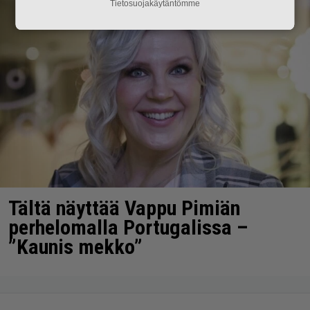
Tietosuojakäytäntömme
Tältä näyttää Vappu Pimiän
perhelomalla Portugalissa –
”Kaunis mekko”