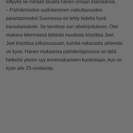
liittyykö se millään tavalla hänen omaan elämäänsä.
– Päihdehoidon uudistaminen vaikuttavuuden
parantamiseksi Suomessa on tehty todella hyvä
kansalaisaloite. Se tarvitsee sun allekirjoituksen. Olet
mukana tekemässä tärkeää muutosta kirjoittaa Joel.
Joel kirjoittaa julkaisussaan, kuinka vakavasta aiheesta
on kyse. Hänen mukaansa päihderiippuvuus on tällä
hetkellä yleisin syy ennenaikaiseen kuolemaan, kun on
kyse alle 25-vuotiaista.