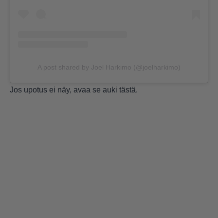
A post shared by Joel Harkimo (@joelharkimo)
Jos upotus ei näy, avaa se auki
tästä
.