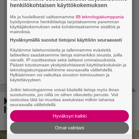
henkilökohtaisen käyttökokemuksen
Me ja huolellisesti valitsemamme
88 teknologiakumppania
hyödynnämme henkilötietoja tarjotaksemme paremman
käyttäjäkokemuksen sekä kohdentaaksemme sisältöä ja
mainoksia.
Hyväksymällä suostut tietojesi käyttöön seuraavasti
Käytämme laitetunnisteita ja tallennamme evästeitä
laitteellesi saadaksemme tietoja esimerkiksi sivuista, joilla
vierailit, IP-osoitteestasi sekä laitteesi ominaisuuksista.
Pääset tutustumaan yksityiskohtaisesti käyttötarkoituksiin ja
teknologiakumppaneihimme seuraavalla välilehdellä.
Hylkääminen voi vaikuttaa sivuston toimivuuteen ja
käytettävyyteen.
Jotkin teknologiamme voivat käsitellä tietoja myös ilman
suostumusta, jos niillä on siihen oikeutettu peruste. Voit
Kerttu Rissasen hiukset leikattiin
vastustaa tätä tai muuttaa asetuksiasi milloin tahansa
seuraavalla välilehdellä.
lyhyeksi – katso upea lopputulos
Hyväksyn kaikki
Omat valintani