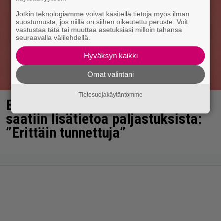
Jotkin teknologiamme voivat käsitellä tietoja myös ilman
suostumusta, jos niillä on siihen oikeutettu peruste. Voit
vastustaa tätä tai muuttaa asetuksiasi milloin tahansa
seuraavalla välilehdellä.
Hyväksyn kaikki
Omat valintani
Tietosuojakäytäntömme
Elämäni biisi jatkuu syksyllä – nyt
saatiin lisätietoa paljastuksista:
”Erittäin tunnettuja”