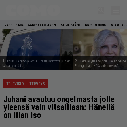
VAPPU PIMIÄ
SAMPO KAULANEN
KATJA STÅHL
MARION RUNG
MIKKO KU
1.
2.
Poliisilla tehovalvonta – tästä kysymys ja näin
Tältä näyttää Vappu Pimiän perhe
kauan kestää
Portugalissa – ”Kaunis mekko”
TELEVISIO
TERVEYS
Juhani avautuu ongelmasta jolle
yleensä vain vitsaillaan: Hänellä
on liian iso