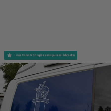
Lisää Como.fi Googlen ensisijaiseksi lähteeksi