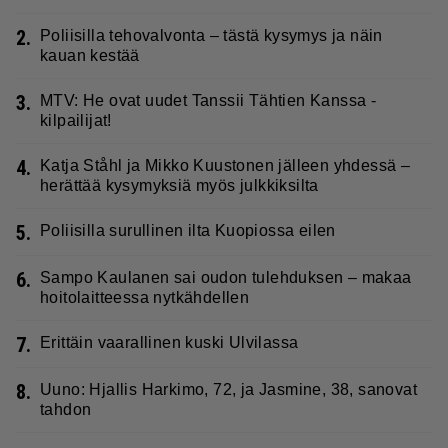
2.
Poliisilla tehovalvonta – tästä kysymys ja näin
kauan kestää
3.
MTV: He ovat uudet Tanssii Tähtien Kanssa -
kilpailijat!
4.
Katja Ståhl ja Mikko Kuustonen jälleen yhdessä –
herättää kysymyksiä myös julkkiksilta
5.
Poliisilla surullinen ilta Kuopiossa eilen
6.
Sampo Kaulanen sai oudon tulehduksen – makaa
hoitolaitteessa nytkähdellen
7.
Erittäin vaarallinen kuski Ulvilassa
8.
Uuno: Hjallis Harkimo, 72, ja Jasmine, 38, sanovat
tahdon