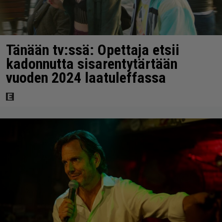
Tänään tv:ssä: Opettaja etsii
kadonnutta sisarentytärtään
vuoden 2024 laatuleffassa