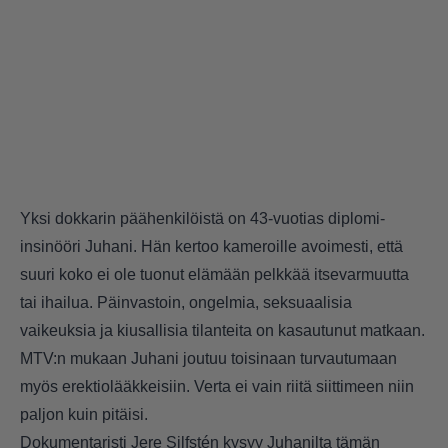
Yksi dokkarin päähenkilöistä on 43-vuotias diplomi-
insinööri Juhani. Hän kertoo kameroille avoimesti, että
suuri koko ei ole tuonut elämään pelkkää itsevarmuutta
tai ihailua. Päinvastoin, ongelmia, seksuaalisia
vaikeuksia ja kiusallisia tilanteita on kasautunut matkaan.
MTV:n mukaan Juhani joutuu toisinaan turvautumaan
myös erektiolääkkeisiin. Verta ei vain riitä siittimeen niin
paljon kuin pitäisi.
Dokumentaristi Jere Silfstén kysyy Juhanilta tämän