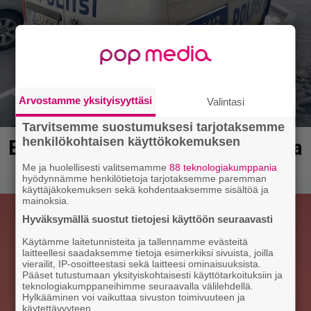
Arvostamme yksityisyyttäsi
Valintasi
Tarvitsemme suostumuksesi tarjotaksemme
henkilökohtaisen käyttökokemuksen
Erittäin vaarallinen kuski Ulvilassa
Me ja huolellisesti valitsemamme
88 teknologiakumppania
hyödynnämme henkilötietoja tarjotaksemme paremman
käyttäjäkokemuksen sekä kohdentaaksemme sisältöä ja
mainoksia.
Hyväksymällä suostut tietojesi käyttöön seuraavasti
Käytämme laitetunnisteita ja tallennamme evästeitä
laitteellesi saadaksemme tietoja esimerkiksi sivuista, joilla
vierailit, IP-osoitteestasi sekä laitteesi ominaisuuksista.
Pääset tutustumaan yksityiskohtaisesti käyttötarkoituksiin ja
teknologiakumppaneihimme seuraavalla välilehdellä.
Hylkääminen voi vaikuttaa sivuston toimivuuteen ja
käytettävyyteen.