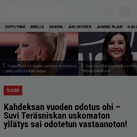
VAPPU PIMIÄ
MIRELLA
DIANDRA
JANI SIEVINEN
JASMINE PAJARI
HJAL
1.
2.
Vappu Pimiä sai huonoa palvelua ravintolassa
Diandra julkaisi upeita kuvia Hels
– pettyi siellä kahteen asiaan
”Puitteet kohdillaan”
SUOMI
Kahdeksan vuoden odotus ohi –
Suvi Teräsniskan uskomaton
yllätys sai odotetun vastaanoton!