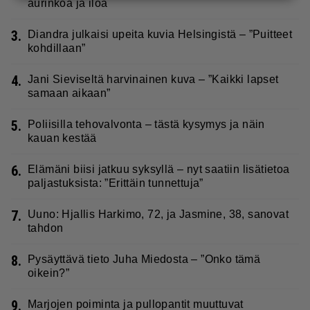
aurinkoa ja iloa
3.
Diandra julkaisi upeita kuvia Helsingistä – ”Puitteet
kohdillaan”
4.
Jani Sieviseltä harvinainen kuva – ”Kaikki lapset
samaan aikaan”
5.
Poliisilla tehovalvonta – tästä kysymys ja näin
kauan kestää
6.
Elämäni biisi jatkuu syksyllä – nyt saatiin lisätietoa
paljastuksista: ”Erittäin tunnettuja”
7.
Uuno: Hjallis Harkimo, 72, ja Jasmine, 38, sanovat
tahdon
8.
Pysäyttävä tieto Juha Miedosta – ”Onko tämä
oikein?”
9.
Marjojen poiminta ja pullopantit muuttuvat