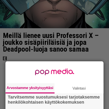
Meillä lienee uusi Professori X –
joukko sisäpiiriläisiä ja jopa
Deadpool-luoja sanoo samaa
Arvostamme yksityisyyttäsi
Valintasi
Tarvitsemme suostumuksesi tarjotaksemme
henkilökohtaisen käyttökokemuksen