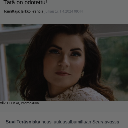
Tätä on odotettu!
Toimittaja:
Jarkko Fräntilä
Julkaistu:
1.4.2024 09:44
Viivi Huuska, Promokuva
Suvi Teräsniska
nousi uutuusalbumillaan
Seuraavassa