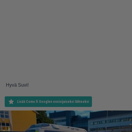
Hyvä Suvi!
Lisää Como.fi Googlen ensisijaiseksi lähteeksi