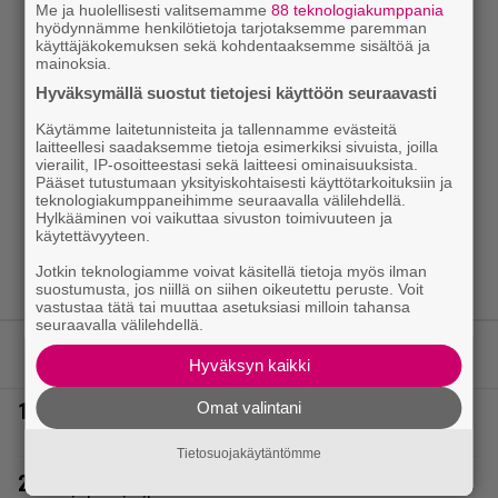
Me ja huolellisesti valitsemamme
88 teknologiakumppania
hyödynnämme henkilötietoja tarjotaksemme paremman
käyttäjäkokemuksen sekä kohdentaaksemme sisältöä ja
mainoksia.
Hyväksymällä suostut tietojesi käyttöön seuraavasti
Käytämme laitetunnisteita ja tallennamme evästeitä
laitteellesi saadaksemme tietoja esimerkiksi sivuista, joilla
vierailit, IP-osoitteestasi sekä laitteesi ominaisuuksista.
Pääset tutustumaan yksityiskohtaisesti käyttötarkoituksiin ja
teknologiakumppaneihimme seuraavalla välilehdellä.
Hylkääminen voi vaikuttaa sivuston toimivuuteen ja
käytettävyyteen.
Jotkin teknologiamme voivat käsitellä tietoja myös ilman
suostumusta, jos niillä on siihen oikeutettu peruste. Voit
vastustaa tätä tai muuttaa asetuksiasi milloin tahansa
seuraavalla välilehdellä.
LUETUIMMAT JUTUT
Hyväksyn kaikki
1.
Omat valintani
Vappu Pimiä sai huonoa palvelua ravintolassa –
pettyi siellä kahteen asiaan
Tietosuojakäytäntömme
2.
Laulaja Mirellan rantakuvat ovat täynnä lomaa,