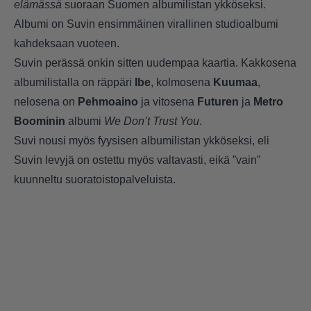
elämässä
suoraan Suomen albumilistan ykköseksi.
Albumi on Suvin ensimmäinen virallinen studioalbumi
kahdeksaan vuoteen.
Suvin perässä onkin sitten uudempaa kaartia. Kakkosena
albumilistalla on räppäri
Ibe
, kolmosena
Kuumaa
,
nelosena on
Pehmoaino
ja vitosena
Futuren
ja
Metro
Boominin
albumi
We Don’t Trust You
.
Suvi nousi myös fyysisen albumilistan ykköseksi, eli
Suvin levyjä on ostettu myös valtavasti, eikä ”vain”
kuunneltu suoratoistopalveluista.