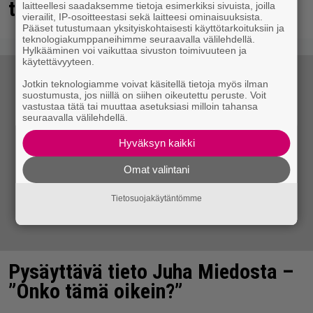
täynnä lomaa, aurinkoa ja iloa
laitteellesi saadaksemme tietoja esimerkiksi sivuista, joilla
vierailit, IP-osoitteestasi sekä laitteesi ominaisuuksista.
Pääset tutustumaan yksityiskohtaisesti käyttötarkoituksiin ja
teknologiakumppaneihimme seuraavalla välilehdellä.
Hylkääminen voi vaikuttaa sivuston toimivuuteen ja
käytettävyyteen.
Jotkin teknologiamme voivat käsitellä tietoja myös ilman
suostumusta, jos niillä on siihen oikeutettu peruste. Voit
vastustaa tätä tai muuttaa asetuksiasi milloin tahansa
seuraavalla välilehdellä.
Hyväksyn kaikki
Omat valintani
Tietosuojakäytäntömme
Pysäyttävä tieto Juha Miedosta –
”Onko tämä oikein?”