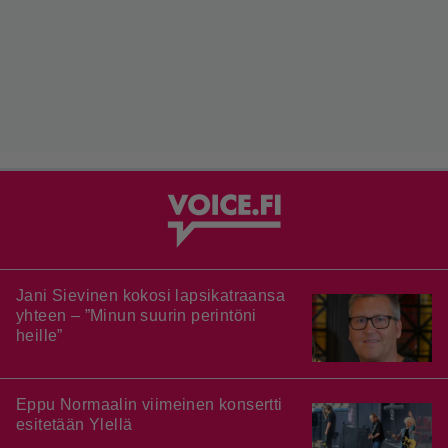
Jani Sievinen kokosi lapsikatraansa
yhteen – ”Minun suurin perintöni
heille”
Eppu Normaalin viimeinen konsertti
esitetään Ylellä