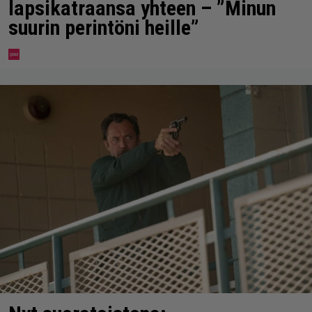
lapsikatraansa yhteen – ”Minun
suurin perintöni heille”