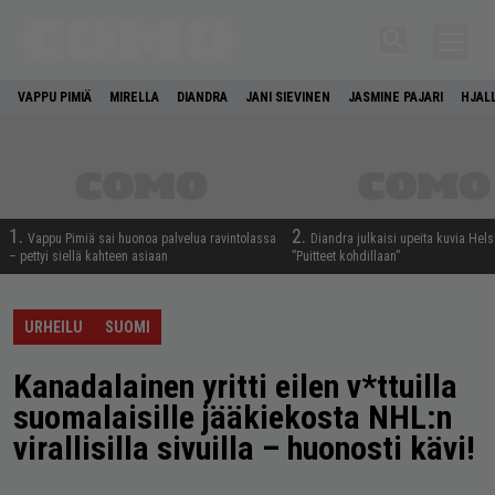
VAPPU PIMIÄ
MIRELLA
DIANDRA
JANI SIEVINEN
JASMINE PAJARI
HJAL
1.
2.
Vappu Pimiä sai huonoa palvelua ravintolassa
Diandra julkaisi upeita kuvia Hels
– pettyi siellä kahteen asiaan
”Puitteet kohdillaan”
URHEILU
SUOMI
Kanadalainen yritti eilen v*ttuilla
suomalaisille jääkiekosta NHL:n
virallisilla sivuilla – huonosti kävi!