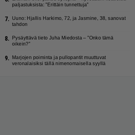
paljastuksista: ”Erittäin tunnettuja”
7.
Uuno: Hjallis Harkimo, 72, ja Jasmine, 38, sanovat
tahdon
8.
Pysäyttävä tieto Juha Miedosta – ”Onko tämä
oikein?”
9.
Marjojen poiminta ja pullopantit muuttuvat
veronalaisiksi tällä nimenomaisella syyllä