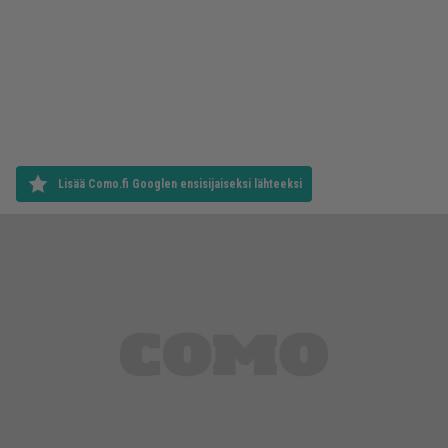
Lisää Como.fi Googlen ensisijaiseksi lähteeksi