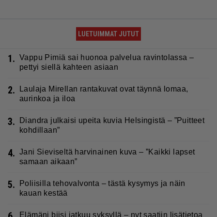
LUETUIMMAT JUTUT
1.
Vappu Pimiä sai huonoa palvelua ravintolassa –
pettyi siellä kahteen asiaan
2.
Laulaja Mirellan rantakuvat ovat täynnä lomaa,
aurinkoa ja iloa
3.
Diandra julkaisi upeita kuvia Helsingistä – ”Puitteet
kohdillaan”
4.
Jani Sieviseltä harvinainen kuva – ”Kaikki lapset
samaan aikaan”
5.
Poliisilla tehovalvonta – tästä kysymys ja näin
kauan kestää
6.
Elämäni biisi jatkuu syksyllä – nyt saatiin lisätietoa