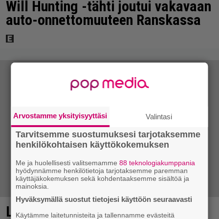
Will Hunting -tähti joutui vakavaan
auto-onnettomuuteen Ranskassa
Arvostamme yksityisyyttäsi
Valintasi
Tarvitsemme suostumuksesi tarjotaksemme
henkilökohtaisen käyttökokemuksen
Me ja huolellisesti valitsemamme
88 teknologiakumppania
hyödynnämme henkilötietoja tarjotaksemme paremman
käyttäjäkokemuksen sekä kohdentaaksemme sisältöä ja
mainoksia.
Hyväksymällä suostut tietojesi käyttöön seuraavasti
Laulaja Mirellan rantakuvat ovat
Käytämme laitetunnisteita ja tallennamme evästeitä