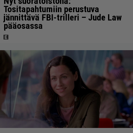
Nyt suoratoistona:
Tositapahtumiin perustuva
jännittävä FBI-trilleri – Jude Law
pääosassa