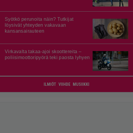
Syötkö perunoita näin? Tutkijat
löysivät yhteyden vakavaan
kansansairauteen
Virkavalta takaa-ajoi skoottereita –
poliisimoottoripyörä teki paosta lyhyen
ILMIÖT
VIIHDE
MUSIIKKI