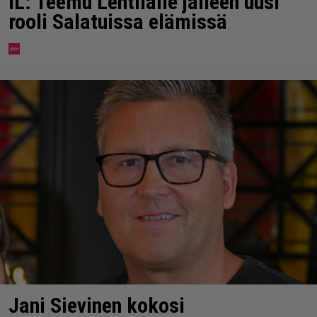
IL: Teemu Lehtilälle jälleen uusi
rooli Salatuissa elämissä
Jani Sievinen kokosi