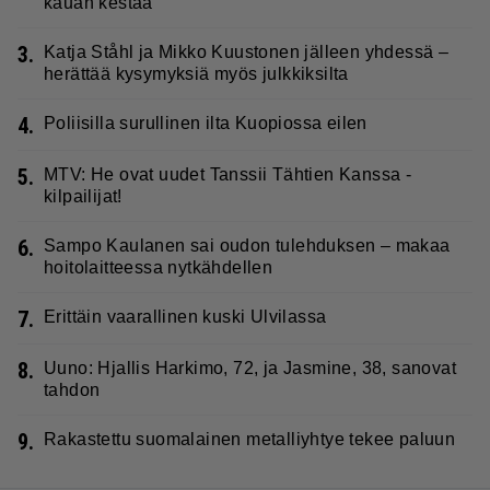
kauan kestää
3.
Katja Ståhl ja Mikko Kuustonen jälleen yhdessä –
herättää kysymyksiä myös julkkiksilta
4.
Poliisilla surullinen ilta Kuopiossa eilen
5.
MTV: He ovat uudet Tanssii Tähtien Kanssa -
kilpailijat!
6.
Sampo Kaulanen sai oudon tulehduksen – makaa
hoitolaitteessa nytkähdellen
7.
Erittäin vaarallinen kuski Ulvilassa
8.
Uuno: Hjallis Harkimo, 72, ja Jasmine, 38, sanovat
tahdon
9.
Rakastettu suomalainen metalliyhtye tekee paluun