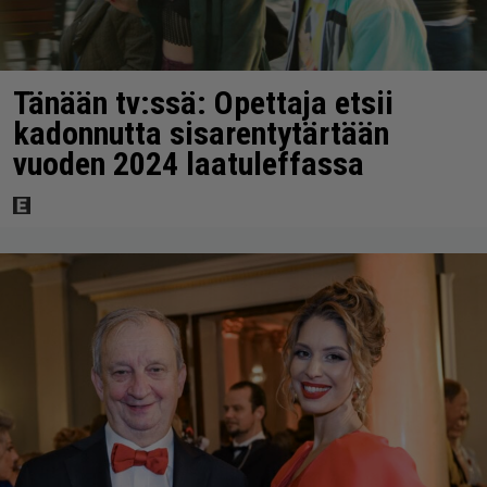
Tänään tv:ssä: Opettaja etsii
kadonnutta sisarentytärtään
vuoden 2024 laatuleffassa