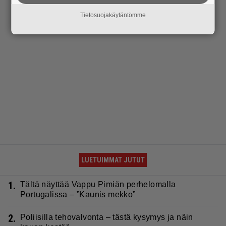
Tietosuojakäytäntömme
LUETUIMMAT JUTUT
1.
Tältä näyttää Vappu Pimiän perhelomalla
Portugalissa – ”Kaunis mekko”
2.
Poliisilla tehovalvonta – tästä kysymys ja näin