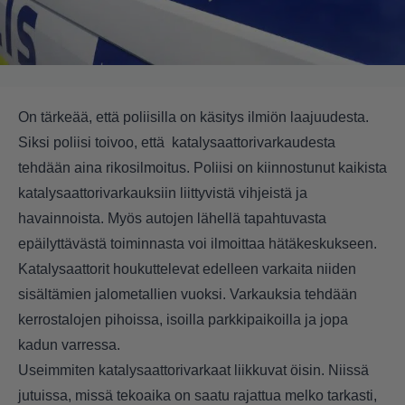
On tärkeää, että poliisilla on käsitys ilmiön laajuudesta.
Siksi poliisi toivoo, että katalysaattorivarkaudesta
tehdään aina rikosilmoitus. Poliisi on kiinnostunut kaikista
katalysaattorivarkauksiin liittyvistä vihjeistä ja
havainnoista. Myös autojen lähellä tapahtuvasta
epäilyttävästä toiminnasta voi ilmoittaa hätäkeskukseen.
Katalysaattorit houkuttelevat edelleen varkaita niiden
sisältämien jalometallien vuoksi. Varkauksia tehdään
kerrostalojen pihoissa, isoilla parkkipaikoilla ja jopa
kadun varressa.
Useimmiten katalysaattorivarkaat liikkuvat öisin. Niissä
jutuissa, missä tekoaika on saatu rajattua melko tarkasti,