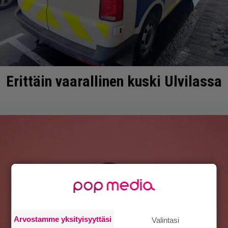
Erittäin vaarallinen kuski Ulvilassa
Arvostamme yksityisyyttäsi
Valintasi