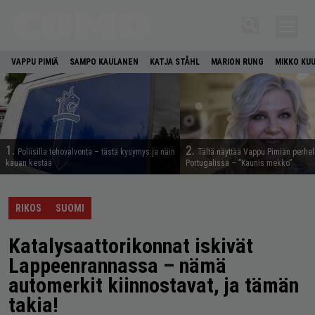
VAPPU PIMIÄ
SAMPO KAULANEN
KATJA STÅHL
MARION RUNG
MIKKO KU
1.
2.
Poliisilla tehovalvonta – tästä kysymys ja näin
Tältä näyttää Vappu Pimiän perhe
kauan kestää
Portugalissa – ”Kaunis mekko”
RIKOS
SUOMI
Katalysaattorikonnat iskivät
Lappeenrannassa – nämä
automerkit kiinnostavat, ja tämän
takia!