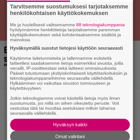
Tarvitsemme suostumuksesi tarjotaksemme
henkilökohtaisen käyttökokemuksen
Me ja huolellisesti valitsemamme
88 teknologiakumppania
hyödynnämme henkilötietoja tarjotaksemme paremman
käyttäjäkokemuksen sekä kohdentaaksemme sisältöä ja
mainoksia.
Elämäni biisi jatkuu syksyllä – nyt
Hyväksymällä suostut tietojesi käyttöön seuraavasti
saatiin lisätietoa paljastuksista:
Käytämme laitetunnisteita ja tallennamme evästeitä
laitteellesi saadaksemme tietoja esimerkiksi sivuista, joilla
”Erittäin tunnettuja”
vierailit, IP-osoitteestasi sekä laitteesi ominaisuuksista.
Pääset tutustumaan yksityiskohtaisesti käyttötarkoituksiin ja
teknologiakumppaneihimme seuraavalla välilehdellä.
Hylkääminen voi vaikuttaa sivuston toimivuuteen ja
käytettävyyteen.
Jotkin teknologiamme voivat käsitellä tietoja myös ilman
suostumusta, jos niillä on siihen oikeutettu peruste. Voit
vastustaa tätä tai muuttaa asetuksiasi milloin tahansa
seuraavalla välilehdellä.
Hyväksyn kaikki
Omat valintani