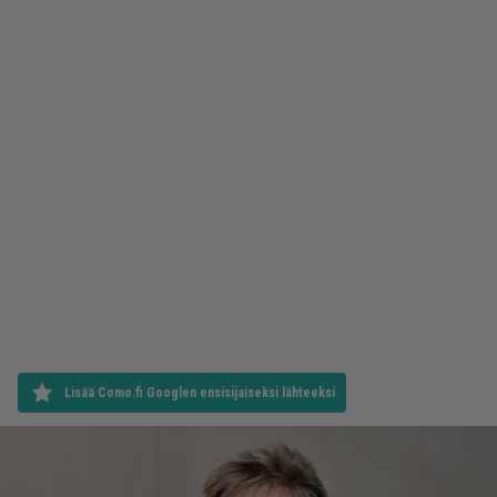
Lisää Como.fi Googlen ensisijaiseksi lähteeksi