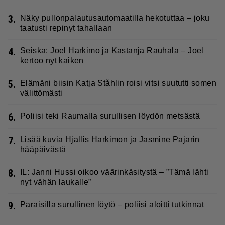
3.
Näky pullonpalautusautomaatilla hekotuttaa – joku
taatusti repinyt tahallaan
4.
Seiska: Joel Harkimo ja Kastanja Rauhala – Joel
kertoo nyt kaiken
5.
Elämäni biisin Katja Ståhlin roisi vitsi suututti somen
välittömästi
6.
Poliisi teki Raumalla surullisen löydön metsästä
7.
Lisää kuvia Hjallis Harkimon ja Jasmine Pajarin
hääpäivästä
8.
IL: Janni Hussi oikoo väärinkäsitystä – ”Tämä lähti
nyt vähän laukalle”
9.
Paraisilla surullinen löytö – poliisi aloitti tutkinnat