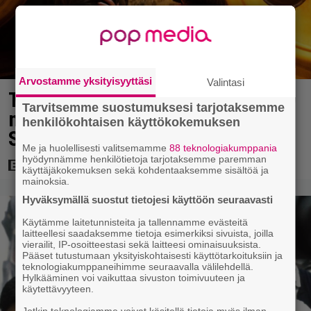
Arvostamme yksityisyyttäsi
Valintasi
Tänään tv:ssä: Vuoden 2023
Tarvitsemme suostumuksesi tarjotaksemme
megaelokuva luottaa Jason
henkilökohtaisen käyttökokemuksen
Stathamin karismaan
Me ja huolellisesti valitsemamme
88 teknologiakumppania
hyödynnämme henkilötietoja tarjotaksemme paremman
käyttäjäkokemuksen sekä kohdentaaksemme sisältöä ja
mainoksia.
Hyväksymällä suostut tietojesi käyttöön seuraavasti
Käytämme laitetunnisteita ja tallennamme evästeitä
laitteellesi saadaksemme tietoja esimerkiksi sivuista, joilla
vierailit, IP-osoitteestasi sekä laitteesi ominaisuuksista.
Pääset tutustumaan yksityiskohtaisesti käyttötarkoituksiin ja
teknologiakumppaneihimme seuraavalla välilehdellä.
Hylkääminen voi vaikuttaa sivuston toimivuuteen ja
käytettävyyteen.