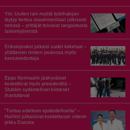
Yle: Uuden lain myötä työnhakijan
täytyy kertoa osaamisestaan julkisesti
netissä – yrittäjät toivovat rangaistusta
laiminlyönnistä
Erikoisjoukot julkaisi uudet kokelaat –
yllättävien nimien joukossa myös
kansanedustaja
Eppu Normaalin jäähyväiset
koskettivat myös presidenttiä –
Stubbin sydämelliset kiitokset
ihastuttavat
”Tuntuu edelleen epätodelliselta” –
Harlinit julkaisivat koskettavan videon
pikku Daxista