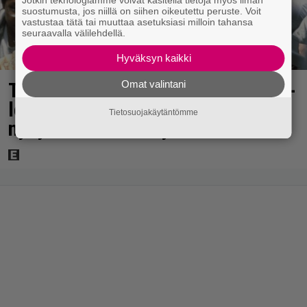
Jotkin teknologiamme voivat käsitellä tietoja myös ilman
suostumusta, jos niillä on siihen oikeutettu peruste. Voit
vastustaa tätä tai muuttaa asetuksiasi milloin tahansa
seuraavalla välilehdellä.
Hyväksyn kaikki
Omat valintani
Tänään tv:ssä: Vuoden 1997 Bond-
leffassa nähdään hämmenttävän
Tietosuojakäytäntömme
nykyaikainen kännykkä