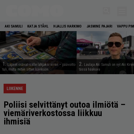
AKI SAMULI
KATJA STÅHL
HJALLIS HARKIMO
JASMINE PAJARI
VAPPU PIM
1.
2.
Lapset ostivat isälle lahjaksi arvan – päävoitto
Laulaja Aki Samuli on nyt Aki Kirv
tuli, mutta miten sitten kävikään
tässä hääkuva
LIIKENNE
Poliisi selvittänyt outoa ilmiötä –
viemäriverkostossa liikkuu
ihmisiä