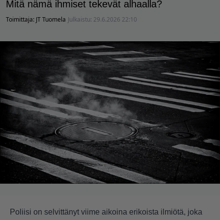
Mitä nämä ihmiset tekevät alhaalla?
Toimittaja:
JT Tuomela
Julkaistu:
29.6.2026 22:10
Poliisi on selvittänyt viime aikoina erikoista ilmiötä, joka