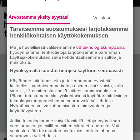
Näky pullonpalautusautomaatilla
Arvostamme yksityisyyttäsi
Valintasi
hekotuttaa – joku taatusti repinyt
Tarvitsemme suostumuksesi tarjotaksemme
tahallaan
henkilökohtaisen käyttökokemuksen
Me ja huolellisesti valitsemamme
88 teknologiakumppania
hyödynnämme henkilötietoja tarjotaksemme paremman
käyttäjäkokemuksen sekä kohdentaaksemme sisältöä ja
mainoksia.
Hyväksymällä suostut tietojesi käyttöön seuraavasti
Käytämme laitetunnisteita ja tallennamme evästeitä
laitteellesi saadaksemme tietoja esimerkiksi sivuista, joilla
vierailit, IP-osoitteestasi sekä laitteesi ominaisuuksista.
Pääset tutustumaan yksityiskohtaisesti käyttötarkoituksiin ja
teknologiakumppaneihimme seuraavalla välilehdellä.
Hylkääminen voi vaikuttaa sivuston toimivuuteen ja
käytettävyyteen.
Jotkin teknologiamme voivat käsitellä tietoja myös ilman
suostumusta, jos niillä on siihen oikeutettu peruste. Voit
vastustaa tätä tai muuttaa asetuksiasi milloin tahansa
seuraavalla välilehdellä.