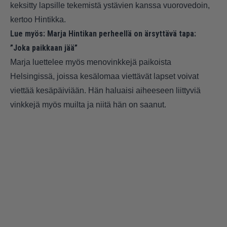
keksitty lapsille tekemistä ystävien kanssa vuorovedoin,
kertoo Hintikka.
Lue myös:
Marja Hintikan perheellä on ärsyttävä tapa:
”Joka paikkaan jää”
Marja luettelee myös menovinkkejä paikoista
Helsingissä, joissa kesälomaa viettävät lapset voivat
viettää kesäpäiviään. Hän haluaisi aiheeseen liittyviä
vinkkejä myös muilta ja niitä hän on saanut.