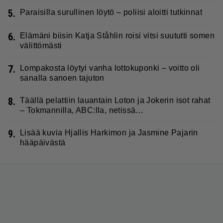
5.
Paraisilla surullinen löytö – poliisi aloitti tutkinnat
6.
Elämäni biisin Katja Ståhlin roisi vitsi suututti somen
välittömästi
7.
Lompakosta löytyi vanha lottokuponki – voitto oli
sanalla sanoen tajuton
8.
Täällä pelattiin lauantain Loton ja Jokerin isot rahat
– Tokmannilla, ABC:lla, netissä…
9.
Lisää kuvia Hjallis Harkimon ja Jasmine Pajarin
hääpäivästä