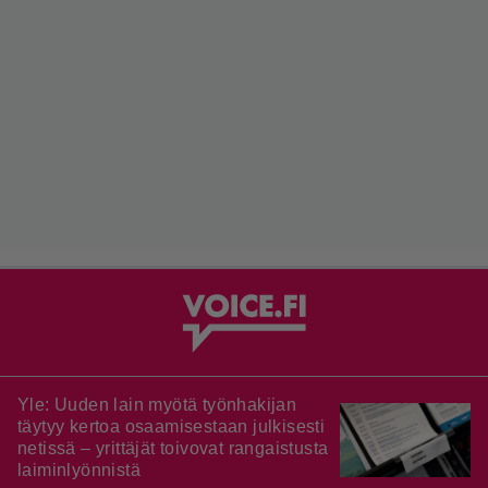
Yle: Uuden lain myötä työnhakijan
täytyy kertoa osaamisestaan julkisesti
netissä – yrittäjät toivovat rangaistusta
laiminlyönnistä