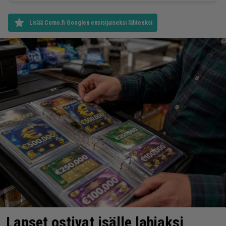
Lisää Como.fi Googlen ensisijaiseksi lähteeksi
Lapset ostivat isälle lahjaksi