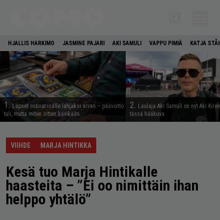
HJALLIS HARKIMO
JASMINE PAJARI
AKI SAMULI
VAPPU PIMIÄ
KATJA STÅ
1.
2.
Lapset ostivat isälle lahjaksi arvan – päävoitto
Laulaja Aki Samuli on nyt Aki Kirv
tuli, mutta miten sitten kävikään
tässä hääkuva
VIIHDE
MARJA HINTIKKA
Kesä tuo Marja Hintikalle
haasteita – ”Ei oo nimittäin ihan
helppo yhtälö”