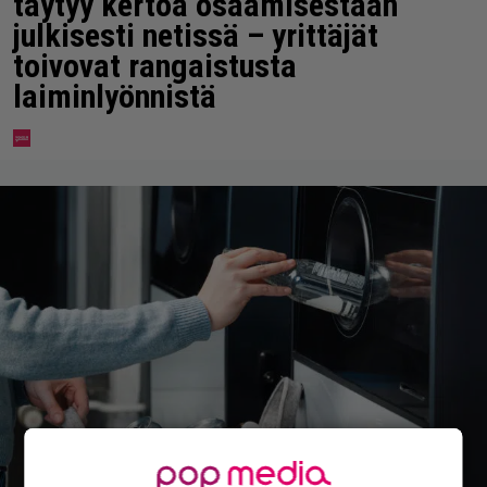
täytyy kertoa osaamisestaan
julkisesti netissä – yrittäjät
toivovat rangaistusta
laiminlyönnistä