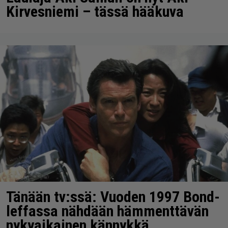
Kirvesniemi – tässä hääkuva
Tänään tv:ssä: Vuoden 1997 Bond-
leffassa nähdään hämmenttävän
nykyaikainen kännykkä