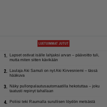
LUETUIMMAT JUTUT
1.
Lapset ostivat isälle lahjaksi arvan – päävoitto tuli,
mutta miten sitten kävikään
2.
Laulaja Aki Samuli on nyt Aki Kirvesniemi – tässä
hääkuva
3.
Näky pullonpalautusautomaatilla hekotuttaa – joku
taatusti repinyt tahallaan
4.
Poliisi teki Raumalla surullisen löydön metsästä