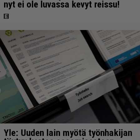
nyt ei ole luvassa kevyt reissu!
Yle: Uuden lain myötä työnhakijan