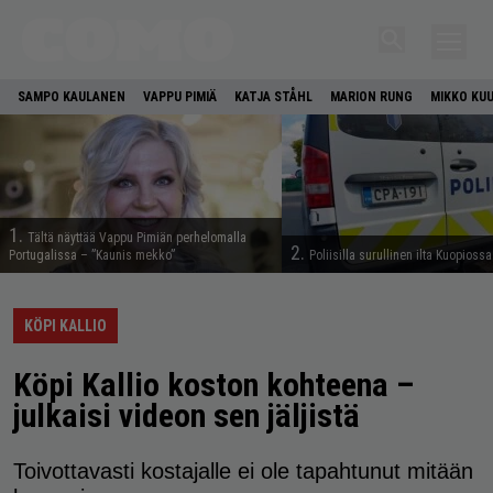
SAMPO KAULANEN
VAPPU PIMIÄ
KATJA STÅHL
MARION RUNG
MIKKO KU
1.
Tältä näyttää Vappu Pimiän perhelomalla
2.
Portugalissa – ”Kaunis mekko”
Poliisilla surullinen ilta Kuopiossa
KÖPI KALLIO
Köpi Kallio koston kohteena –
julkaisi videon sen jäljistä
Toivottavasti kostajalle ei ole tapahtunut mitään