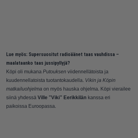
Lue myös:
Supersuositut radioäänet taas vauhdissa –
maalataanko taas jussipyllyjä?
Köpi oli mukana
Putouksen
viidennellätoista ja
kuudennellatoista tuotantokaudella.
Vikin ja Köpin
matkailuohjelma
on myös hauska ohjelma. Köpi vierailee
siinä yhdessä
Ville ”Viki” Eerikkilän
kanssa eri
paikoissa Euroopassa.