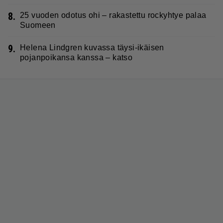
8.
25 vuoden odotus ohi – rakastettu rockyhtye palaa
Suomeen
9.
Helena Lindgren kuvassa täysi-ikäisen
pojanpoikansa kanssa – katso