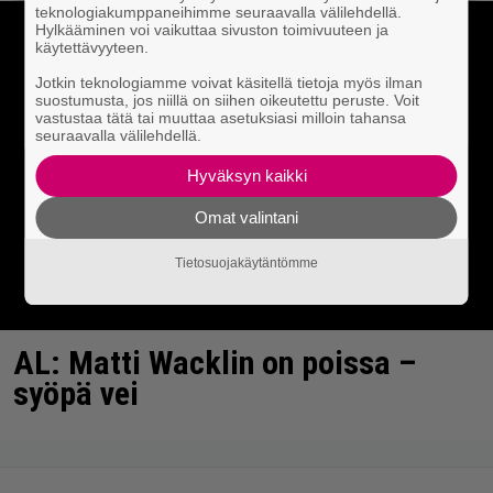
teknologiakumppaneihimme seuraavalla välilehdellä.
Hylkääminen voi vaikuttaa sivuston toimivuuteen ja
käytettävyyteen.
Jotkin teknologiamme voivat käsitellä tietoja myös ilman
suostumusta, jos niillä on siihen oikeutettu peruste. Voit
vastustaa tätä tai muuttaa asetuksiasi milloin tahansa
seuraavalla välilehdellä.
Hyväksyn kaikki
Omat valintani
Tietosuojakäytäntömme
AL: Matti Wacklin on poissa –
syöpä vei