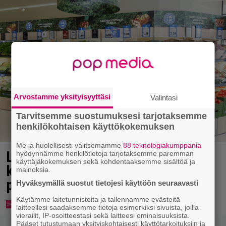
Arvostamme yksityisyyttäsi
Valintasi
Tarvitsemme suostumuksesi tarjotaksemme
henkilökohtaisen käyttökokemuksen
Me ja huolellisesti valitsemamme
88 teknologiakumppania
Lidl aloitti jättialennukset –
hyödynnämme henkilötietoja tarjotaksemme paremman
käyttäjäkokemuksen sekä kohdentaaksemme sisältöä ja
kotimaiset kasvikset jopa 40
mainoksia.
prosentin alennuksessa
Hyväksymällä suostut tietojesi käyttöön seuraavasti
Käytämme laitetunnisteita ja tallennamme evästeitä
laitteellesi saadaksemme tietoja esimerkiksi sivuista, joilla
vierailit, IP-osoitteestasi sekä laitteesi ominaisuuksista.
Pääset tutustumaan yksityiskohtaisesti käyttötarkoituksiin ja