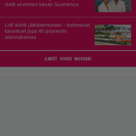
vietti unelmien kesän Suomessa
Lidl aloitti jättialennukset – kotimaiset
kasvikset jopa 40 prosentin
alennuksessa
ILMIÖT
VIIHDE
MUSIIKKI