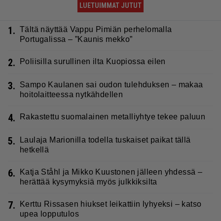
LUETUIMMAT JUTUT
1.
Tältä näyttää Vappu Pimiän perhelomalla
Portugalissa – ”Kaunis mekko”
2.
Poliisilla surullinen ilta Kuopiossa eilen
3.
Sampo Kaulanen sai oudon tulehduksen – makaa
hoitolaitteessa nytkähdellen
4.
Rakastettu suomalainen metalliyhtye tekee paluun
5.
Laulaja Marionilla todella tuskaiset paikat tällä
hetkellä
6.
Katja Ståhl ja Mikko Kuustonen jälleen yhdessä –
herättää kysymyksiä myös julkkiksilta
7.
Kerttu Rissasen hiukset leikattiin lyhyeksi – katso
upea lopputulos