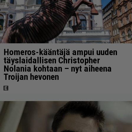
Homeros-kääntäjä ampui uuden
täyslaidallisen Christopher
Nolania kohtaan – nyt aiheena
Troijan hevonen