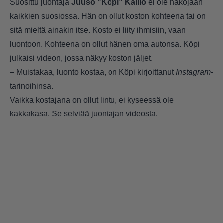
Suosittu juontaja
Juuso ”Köpi” Kallio
ei ole näköjään
kaikkien suosiossa. Hän on ollut koston kohteena tai on
sitä mieltä ainakin itse. Kosto ei liity ihmisiin, vaan
luontoon. Kohteena on ollut hänen oma autonsa. Köpi
julkaisi videon, jossa näkyy koston jäljet.
– Muistakaa, luonto kostaa, on Köpi kirjoittanut
Instagram
-
tarinoihinsa.
Vaikka kostajana on ollut lintu, ei kyseessä ole
kakkakasa. Se selviää juontajan videosta.