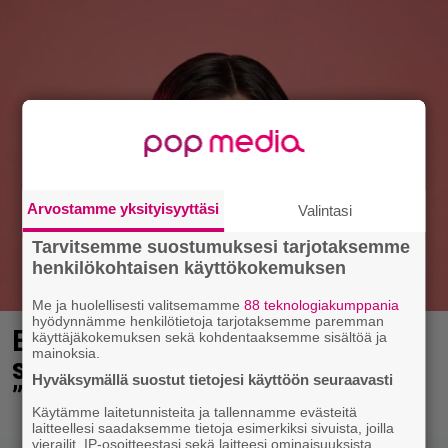
Arvostamme yksityisyyttäsi
Valintasi
Tarvitsemme suostumuksesi tarjotaksemme
henkilökohtaisen käyttökokemuksen
Me ja huolellisesti valitsemamme
88 teknologiakumppania
hyödynnämme henkilötietoja tarjotaksemme paremman
Elämäni biisi jatkuu syksyllä – nyt
käyttäjäkokemuksen sekä kohdentaaksemme sisältöä ja
mainoksia.
saatiin lisätietoa paljastuksista:
Hyväksymällä suostut tietojesi käyttöön seuraavasti
”Erittäin tunnettuja”
Käytämme laitetunnisteita ja tallennamme evästeitä
laitteellesi saadaksemme tietoja esimerkiksi sivuista, joilla
vierailit, IP-osoitteestasi sekä laitteesi ominaisuuksista.