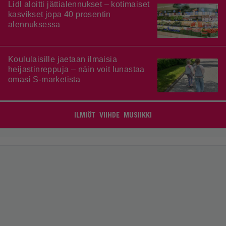
Lidl aloitti jättialennukset – kotimaiset
kasvikset jopa 40 prosentin
alennuksessa
Koululaisille jaetaan ilmaisia
heijastinreppuja – näin voit lunastaa
omasi S-marketista
ILMIÖT
VIIHDE
MUSIIKKI