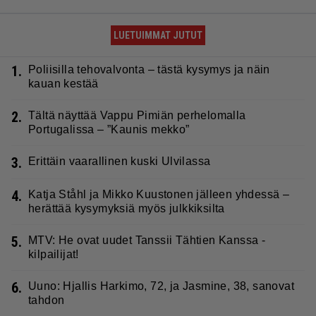
LUETUIMMAT JUTUT
1.
Poliisilla tehovalvonta – tästä kysymys ja näin
kauan kestää
2.
Tältä näyttää Vappu Pimiän perhelomalla
Portugalissa – ”Kaunis mekko”
3.
Erittäin vaarallinen kuski Ulvilassa
4.
Katja Ståhl ja Mikko Kuustonen jälleen yhdessä –
herättää kysymyksiä myös julkkiksilta
5.
MTV: He ovat uudet Tanssii Tähtien Kanssa -
kilpailijat!
6.
Uuno: Hjallis Harkimo, 72, ja Jasmine, 38, sanovat
tahdon