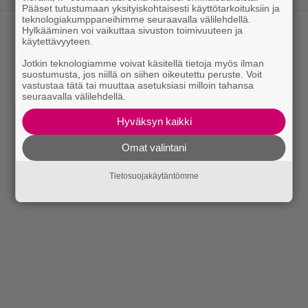
Pääset tutustumaan yksityiskohtaisesti käyttötarkoituksiin ja
teknologiakumppaneihimme seuraavalla välilehdellä.
Hylkääminen voi vaikuttaa sivuston toimivuuteen ja
käytettävyyteen.
Jotkin teknologiamme voivat käsitellä tietoja myös ilman
suostumusta, jos niillä on siihen oikeutettu peruste. Voit
vastustaa tätä tai muuttaa asetuksiasi milloin tahansa
seuraavalla välilehdellä.
Hyväksyn kaikki
Omat valintani
Tietosuojakäytäntömme