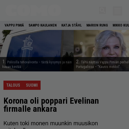
VAPPU PIMIÄ
SAMPO KAULANEN
KATJA STÅHL
MARION RUNG
MIKKO KU
1.
2.
Poliisilla tehovalvonta – tästä kysymys ja näin
Tältä näyttää Vappu Pimiän perhe
kauan kestää
Portugalissa – ”Kaunis mekko”
TALOUS
SUOMI
Korona oli poppari Evelinan
firmalle ankara
Kuten toki monen muunkin muusikon