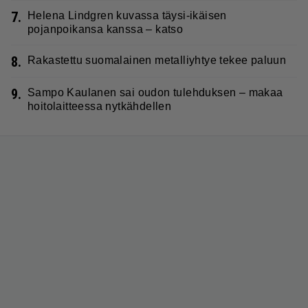
7.
Helena Lindgren kuvassa täysi-ikäisen
pojanpoikansa kanssa – katso
8.
Rakastettu suomalainen metalliyhtye tekee paluun
9.
Sampo Kaulanen sai oudon tulehduksen – makaa
hoitolaitteessa nytkähdellen