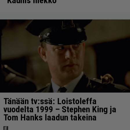
”Kaunis mekko”
Tänään tv:ssä: Loistoleffa
vuodelta 1999 – Stephen King ja
Tom Hanks laadun takeina