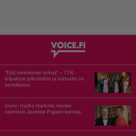
”Että semmonen sirkus” – TTK-
kilpailijat julkistettiin ja kansalla on
sanottavaa
Uuno: Hjallis Harkimo menee
naimisiin Jasmine Pajarin kanssa