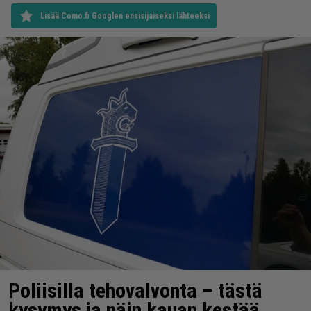
Lisää Como.fi Googlen ensisijaiseksi lähteeksi
Poliisilla tehovalvonta – tästä
kysymys ja näin kauan kestää