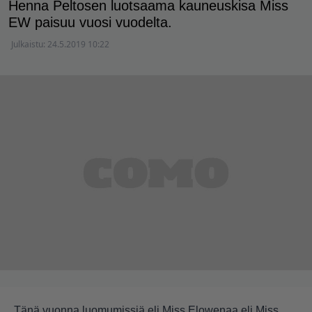
Henna Peltosen luotsaama kauneuskisa Miss
EW paisuu vuosi vuodelta.
Julkaistu:
24.5.2019 10:22
Tänä vuonna luomumissiä eli Miss Elowenaa eli Miss