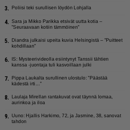
3.
Poliisi teki surullisen löydön Lohjalla
4.
Sara ja Mikko Parikka etsivät uutta kotia –
”Seuraavaan kotiin tämmöinen”
5.
Diandra julkaisi upeita kuvia Helsingistä – ”Puitteet
kohdillaan”
6.
IS: Mysteerivideolla esiintynyt Tanssii tähtien
kanssa -juontaja tuli kasvoillaan julki
7.
Pippa Laukalta surullinen ulostulo: ”Päästää
kädestä irti…”
8.
Laulaja Mirellan rantakuvat ovat täynnä lomaa,
aurinkoa ja iloa
9.
Uuno: Hjallis Harkimo, 72, ja Jasmine, 38, sanovat
tahdon