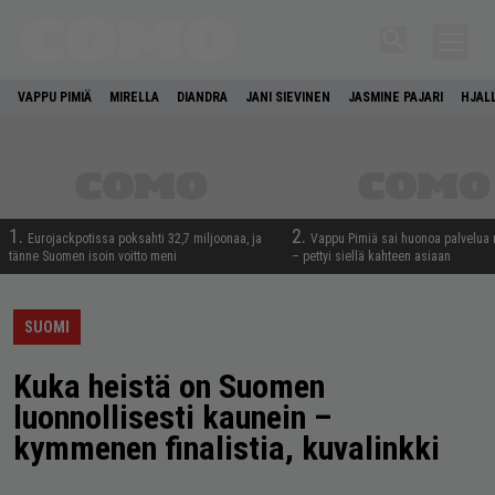
VAPPU PIMIÄ
MIRELLA
DIANDRA
JANI SIEVINEN
JASMINE PAJARI
HJAL
1.
2.
Eurojackpotissa poksahti 32,7 miljoonaa, ja
Vappu Pimiä sai huonoa palvelua 
tänne Suomen isoin voitto meni
– pettyi siellä kahteen asiaan
SUOMI
Kuka heistä on Suomen
luonnollisesti kaunein –
kymmenen finalistia, kuvalinkki