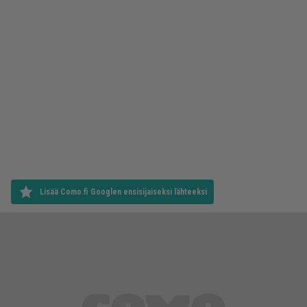
Lisää Como.fi Googlen ensisijaiseksi lähteeksi