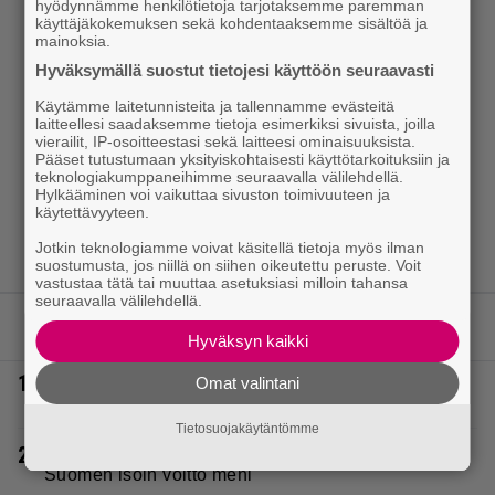
hyödynnämme henkilötietoja tarjotaksemme paremman
käyttäjäkokemuksen sekä kohdentaaksemme sisältöä ja
mainoksia.
Hyväksymällä suostut tietojesi käyttöön seuraavasti
Käytämme laitetunnisteita ja tallennamme evästeitä
laitteellesi saadaksemme tietoja esimerkiksi sivuista, joilla
vierailit, IP-osoitteestasi sekä laitteesi ominaisuuksista.
Pääset tutustumaan yksityiskohtaisesti käyttötarkoituksiin ja
teknologiakumppaneihimme seuraavalla välilehdellä.
Hylkääminen voi vaikuttaa sivuston toimivuuteen ja
käytettävyyteen.
Jotkin teknologiamme voivat käsitellä tietoja myös ilman
suostumusta, jos niillä on siihen oikeutettu peruste. Voit
vastustaa tätä tai muuttaa asetuksiasi milloin tahansa
seuraavalla välilehdellä.
LUETUIMMAT JUTUT
Hyväksyn kaikki
1.
Vappu Pimiä sai huonoa palvelua ravintolassa –
Omat valintani
pettyi siellä kahteen asiaan
Tietosuojakäytäntömme
2.
Eurojackpotissa poksahti 32,7 miljoonaa, ja tänne
Suomen isoin voitto meni