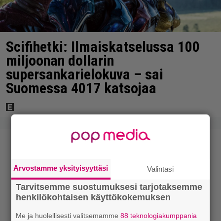
Scifihetki: Ilmaiskatselussa 100
miljoonan dollarin
supersankarielokuva – sai
Suomessa 4017 katsojaa
Arvostamme yksityisyyttäsi
Valintasi
Tarvitsemme suostumuksesi tarjotaksemme
henkilökohtaisen käyttökokemuksen
Me ja huolellisesti valitsemamme
88 teknologiakumppania