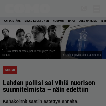
KATJA STÅHL
MIKKO KUUSTONEN
HUUMORI
RAHA
JOEL HARKIMO
ILK
1.
Rakastettu suomalainen metalliyhtye tekee
2.
paluun
Poliisi pyytää apua Jämsässä
SUOMI
Lahden poliisi sai vihiä nuorison
suunnitelmista – näin edettiin
Kahakoinnit saatiin estettyä ennalta.