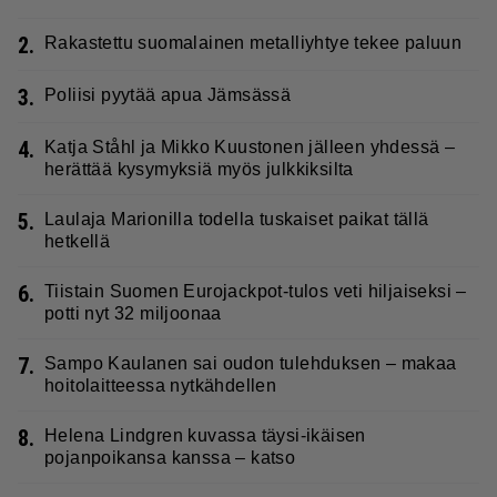
2.
Rakastettu suomalainen metalliyhtye tekee paluun
3.
Poliisi pyytää apua Jämsässä
4.
Katja Ståhl ja Mikko Kuustonen jälleen yhdessä –
herättää kysymyksiä myös julkkiksilta
5.
Laulaja Marionilla todella tuskaiset paikat tällä
hetkellä
6.
Tiistain Suomen Eurojackpot-tulos veti hiljaiseksi –
potti nyt 32 miljoonaa
7.
Sampo Kaulanen sai oudon tulehduksen – makaa
hoitolaitteessa nytkähdellen
8.
Helena Lindgren kuvassa täysi-ikäisen
pojanpoikansa kanssa – katso