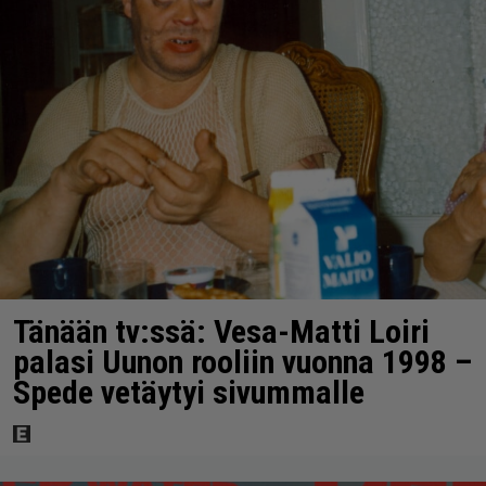
Tänään tv:ssä: Vesa-Matti Loiri
palasi Uunon rooliin vuonna 1998 –
Spede vetäytyi sivummalle