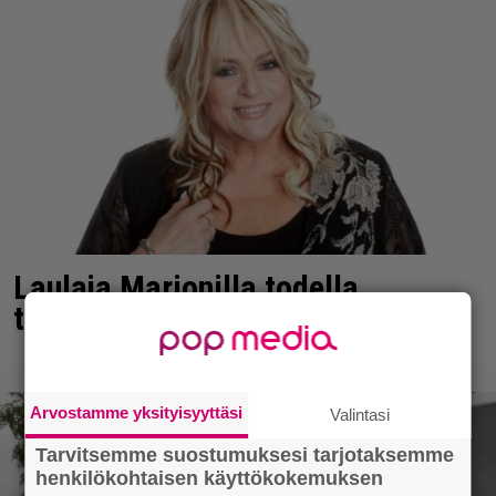
Laulaja Marionilla todella
tuskaiset paikat tällä hetkellä
Arvostamme yksityisyyttäsi
Valintasi
Tarvitsemme suostumuksesi tarjotaksemme
henkilökohtaisen käyttökokemuksen