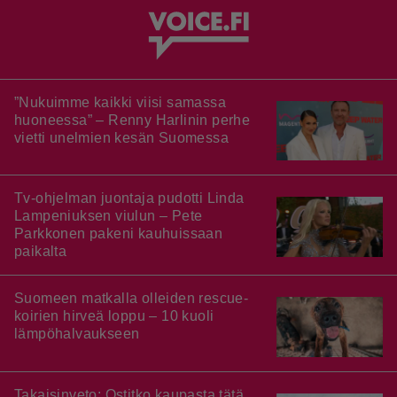
”Nukuimme kaikki viisi samassa
huoneessa” – Renny Harlinin perhe
vietti unelmien kesän Suomessa
Tv-ohjelman juontaja pudotti Linda
Lampeniuksen viulun – Pete
Parkkonen pakeni kauhuissaan
paikalta
Suomeen matkalla olleiden rescue-
koirien hirveä loppu – 10 kuoli
lämpöhalvaukseen
Takaisinveto: Ostitko kaupasta tätä