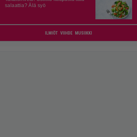
salaattia? Älä syö
ILMIÖT
VIIHDE
MUSIIKKI