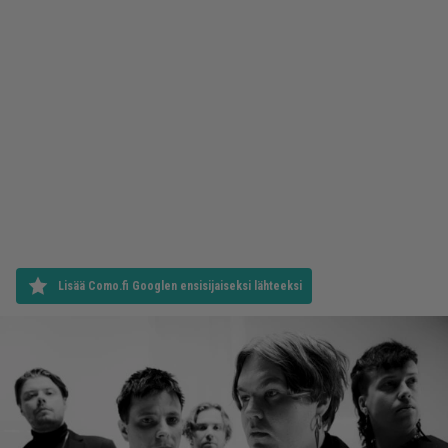
Lisää Como.fi Googlen ensisijaiseksi lähteeksi