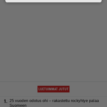
LUETUIMMAT JUTUT
1.
25 vuoden odotus ohi – rakastettu rockyhtye palaa
Suomeen