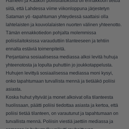
Hämeen ja Kaakon poliisilaitoksilla oli ennakkoon tietoa
siitä, että Lahdessa viime viikonloppuna järjestetyn
Sataman yö -tapahtuman yhteydessä saattaisi olla
lahtelaisten ja kouvolalaisten nuorten välinen yhteenotto.
Tämän ennakkotiedon pohjalta molemmissa
poliisilaitoksissa varauduttiin tilanteeseen ja tehtiin
ennalta estäviä toimenpiteitä.
Perjantaina sosiaalisessa mediassa alkoi levitä huhuja
yhteenotosta ja lopulta puhuttiin jo joukkotappelusta.
Huhujen levittyä sosiaalisessa mediassa moni kysyi,
onko tapahtumaan turvallista mennä ja tietääkö poliisi
asiasta.
Koska huhut yltyivät ja monet alkoivat olla tilanteesta
huolissaan, päätti poliisi tiedottaa asiasta ja kertoa, että
poliisi tietää tilanteen, on varautunut ja tapahtumaan on
turvallista mennä. Poliisin viestiä jaettiin mediassa ja