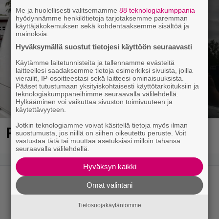
Me ja huolellisesti valitsemamme
88 teknologiakumppania
hyödynnämme henkilötietoja tarjotaksemme paremman
käyttäjäkokemuksen sekä kohdentaaksemme sisältöä ja
mainoksia.
Hyväksymällä suostut tietojesi käyttöön seuraavasti
Käytämme laitetunnisteita ja tallennamme evästeitä
laitteellesi saadaksemme tietoja esimerkiksi sivuista, joilla
vierailit, IP-osoitteestasi sekä laitteesi ominaisuuksista.
Pääset tutustumaan yksityiskohtaisesti käyttötarkoituksiin ja
teknologiakumppaneihimme seuraavalla välilehdellä.
Hylkääminen voi vaikuttaa sivuston toimivuuteen ja
käytettävyyteen.
Jotkin teknologiamme voivat käsitellä tietoja myös ilman
Poliisi pyytää apua Jämsässä
suostumusta, jos niillä on siihen oikeutettu peruste. Voit
vastustaa tätä tai muuttaa asetuksiasi milloin tahansa
seuraavalla välilehdellä.
Hyväksyn kaikki
Omat valintani
Tietosuojakäytäntömme