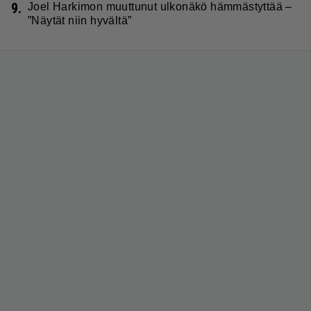
9.
Joel Harkimon muuttunut ulkonäkö hämmästyttää –
”Näytät niin hyvältä”