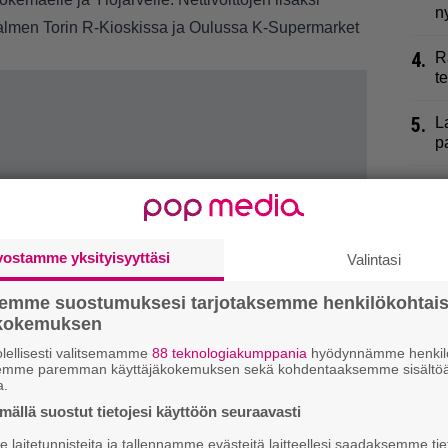
n
isalmen Torin R-Kioskissa ja Oulussa K-Supermarket
4.
R
t
5.
L
p
6.
K
j
k
vostamme yksityisyyttäsi
Valintasi
7.
K
l
semme suostumuksesi tarjotaksemme henkilökohtai
ökokemuksen
8.
2
lellisesti valitsemamme
88 teknologiakumppania
hyödynnämme henkilö
r
semme paremman käyttäjäkokemuksen sekä kohdentaaksemme sisältöä
a.
9.
H
ällä suostut tietojesi käyttöön seuraavasti
i
laitetunnisteita ja tallennamme evästeitä laitteellesi saadaksemme tie