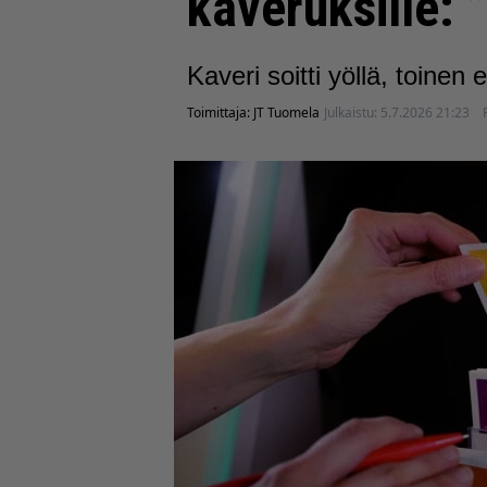
kaveruksille: 
Kaveri soitti yöllä, toinen 
Toimittaja:
JT Tuomela
Julkaistu:
5.7.2026 21:23