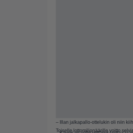
– Illan jalkapallo-ottelukin oli niin ki
Toiselle lottomiljonäärille voitto se
– Kaveri oli yöllä yrittänyt soittaa ja o