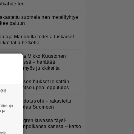
ytkähdellen
akastettu suomalainen metalliyhtye
ekee paluun
aulaja Marionilla todella tuskaiset
aikat tällä hetkellä
atja Ståhl ja Mikko Kuustonen
älleen yhdessä – herättää
ysymyksiä myös julkkiksilta
erttu Rissasen hiukset leikattiin
yhyeksi – katso upea lopputulos
sen
5 vuoden odotus ohi – rakastettu
tietoja
ockyhtye palaa Suomeen
 ja
elena Lindgren kuvassa täysi-
käisen pojanpoikansa kanssa – katso
toja