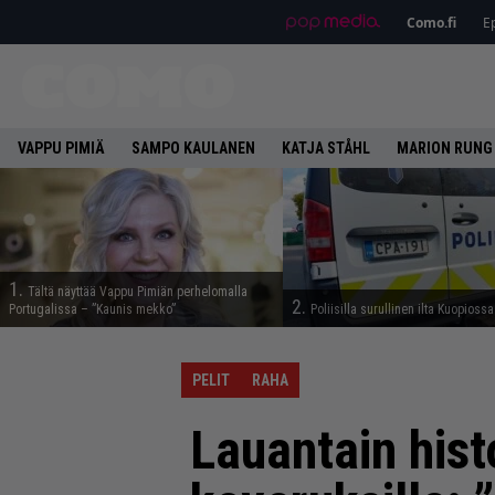
Como.fi
Ep
VAPPU PIMIÄ
SAMPO KAULANEN
KATJA STÅHL
MARION RUNG
1.
Tältä näyttää Vappu Pimiän perhelomalla
2.
Portugalissa – ”Kaunis mekko”
Poliisilla surullinen ilta Kuopiossa
PELIT
RAHA
Lauantain histo