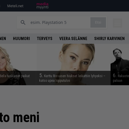
i
Meteli.net
Etsi
NEN
HUUMORI
TERVEYS
VEERA SELÄNNE
SHIRLY KARVINEN
5.
6.
della tuskaiset paikat
Kerttu Rissasen hiukset leikattiin lyhyeksi –
Rakaste
katso upea lopputulos
paluun
tto meni