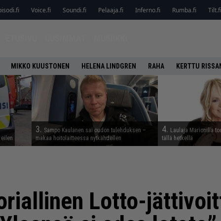
isodi.fi
Voice.fi
Soundi.fi
Pelaaja.fi
Inferno.fi
Rumba.fi
Tilt.f
ETUSIVU
UUSIMMAT
MUSIIKKI
MIKKO KUUSTONEN
HELENA LINDGREN
RAHA
KERTTU RISSA
3.
4.
Sampo Kaulanen sai oudon tulehduksen –
Laulaja Marionilla to
 eilen
makaa hoitolaitteessa nytkähdellen
tällä hetkellä
riallinen Lotto-jättivoi