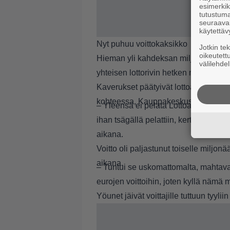
esimerkiks
tutustuma
seuraaval
käytettäv
Nyt puhuu voittokaksikko
Jotkin te
oikeutett
Hieman yli kahdeksan miljoonan euron 
välilehdel
yhteisen lottorivin hetken mielijohtee
Kaverukset päätyivät lottoamaan po
kohteessa, Kauppakeskus Kaaressa
– Yleensä ei pelata Lottoa vaan Euroja
ihan tsägällä pelattiin, kertoo toin
aikana.
Voitto oli paljastunut toiselle miljon
aikana.
– Tuntui se uskomattomalta, mahtava
eurojen voittoihin, joten kyllä nämä 
Yöunet jäivät voittajille tuttuun tyylii