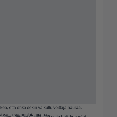
ihkeä, että ehkä sekin vaikutti, voittaja nauraa.
lvisi vasta sunnuntaiaamuna.
li sitten laittanut viestiä, että soita heti, kun näet