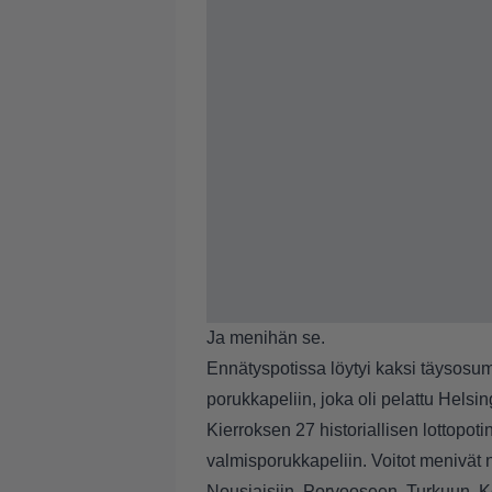
Ja menihän se.
Ennätyspotissa löytyi kaksi täysosu
porukkapeliin, joka oli pelattu Hels
Kierroksen 27 historiallisen lottop
valmisporukkapeliin. Voitot menivät 
Nousiaisiin, Porvooseen, Turkuun, Kok