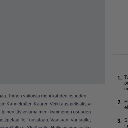
1.
T
p
m
maa. Toinen voitoista meni kahden osuuden
2.
P
ingin Kannelmäen Kaaren Veikkaus-pelisalissa.
e
otin toinen täysosuma meni kymmenen osuuden
nettipelaajille Tuusulaan, Vaasaan, Vantaalle,
3.
S
t
emäelle ja Ylöjärvelle. Nettivoittojen lisäksi