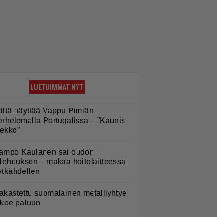
LUETUIMMAT NYT
ältä näyttää Vappu Pimiän
erhelomalla Portugalissa – ”Kaunis
ekko”
ampo Kaulanen sai oudon
ulehduksen – makaa hoitolaitteessa
ytkähdellen
akastettu suomalainen metalliyhtye
ekee paluun