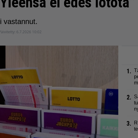
”Yleensä ei edes lotota”
ei vastannut.
Päivitetty:
6.7.2026 10:02
1.
T
p
m
2.
S
t
n
3.
R
t