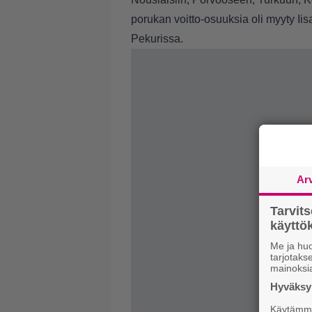
porukan voitto-osuuksia oli myyty I
Pekurissa.
Ar
Tarvit
käytt
Me ja huo
tarjotak
mainoksi
Hyväksym
Käytämme 