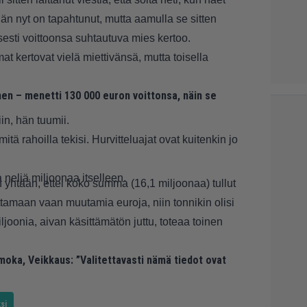
ähän nyt on tapahtunut, mutta aamulla se sitten
isesti voittoonsa suhtautuva mies kertoo.
t kertovat vielä miettivänsä, mutta toisella
nen – menetti 130 000 euron voittonsa, näin se
in, hän tuumii.
itä rahoilla tekisi. Hurvitteluajat ovat kuitenkin jo
neljä miljoonaa itselleen.
 yhtään, ettei koko summa (16,1 miljoonaa) tullut
ttamaan vaan muutamia euroja, niin tonnikin olisi
miljoonia, aivan käsittämätön juttu, toteaa toinen
moka, Veikkaus: ”Valitettavasti nämä tiedot ovat
si