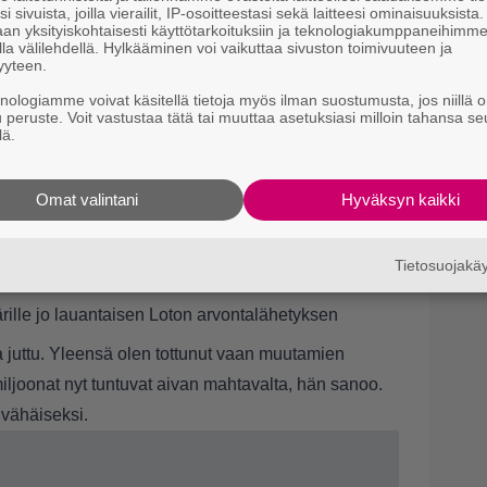
i sivuista, joilla vierailit, IP-osoitteestasi sekä laitteesi ominaisuuksista
an yksityiskohtaisesti käyttötarkoituksiin ja teknologiakumppaneihimm
la välilehdellä. Hylkääminen voi vaikuttaa sivuston toimivuuteen ja
yyteen.
knologiamme voivat käsitellä tietoja myös ilman suostumusta, jos niillä o
u peruste. Voit vastustaa tätä tai muuttaa asetuksiasi milloin tahansa se
voitto osui kaveruksille, jotka olivat tehneet
lä.
sta.
ikkeuksellisesti vähän kauempana kotoa olevassa
Omat valintani
Hyväksyn kaikki
.
ckpottia ja voitto tuli aivan satunnaisella rivillä,
en miehistä sunnuntaina Veikkauksen onnittelupuhelun
Tietosuojak
äärille jo lauantaisen Loton arvontalähetyksen
 juttu. Yleensä olen tottunut vaan muutamien
miljoonat nyt tuntuvat aivan mahtavalta, hän sanoo.
n vähäiseksi.