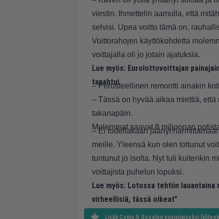
viestin. Ihmettelin aamulla, että mit
selvisi. Upea voitto tämä on, rauhall
Voittorahojen käyttökohdetta molemma
voittajalla oli jo jotain ajatuksia.
Lue myös:
Eurolottovoittajan painajai
tapahtui
– Perusteellinen remontti ainakin koti
– Tässä on hyvää aikaa miettiä, että m
takanapäin.
Molemmat saavat 8 miljoonan potista 
– Ei todellakaan jäänyt harmittamaan
meille. Yleensä kun olen tottunut voi
tuntunut jo isolta. Nyt tuli kuitenkin 
voittajista puhelun lopuksi.
Lue myös:
Lotossa tehtiin lauantaina 
virheellisiä, tässä oikeat”
Lisää Como.fi Googlen ensisijaiseksi lähteek