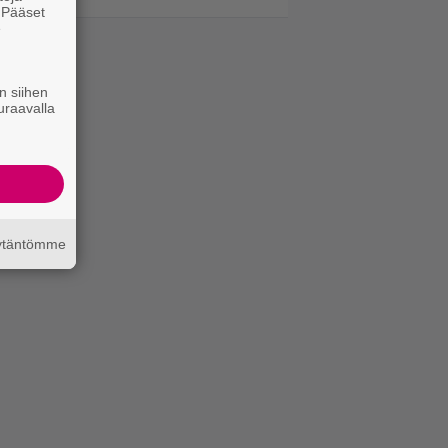
. Pääset
e
n siihen
uraavalla
äytäntömme