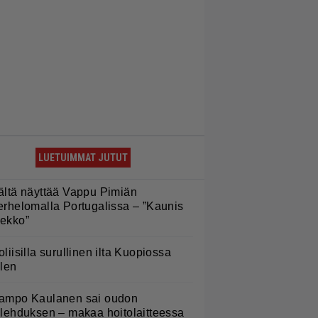
LUETUIMMAT JUTUT
ältä näyttää Vappu Pimiän
erhelomalla Portugalissa – ”Kaunis
ekko”
oliisilla surullinen ilta Kuopiossa
ilen
ampo Kaulanen sai oudon
ulehduksen – makaa hoitolaitteessa