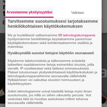
miljardin rajan rikkoja – kovempi
tahti kuin Avengers: Endgamella
Arvostamme yksityisyyttäsi
Valintasi
Tarvitsemme suostumuksesi tarjotaksemme
henkilökohtaisen käyttökokemuksen
Me ja huolellisesti valitsemamme
88 teknologiakumppania
hyödynnämme henkilötietoja tarjotaksemme paremman
käyttäjäkokemuksen sekä kohdentaaksemme sisältöä ja
mainoksia.
Hyväksymällä suostut tietojesi käyttöön seuraavasti
Käytämme laitetunnisteita ja tallennamme evästeitä
laitteellesi saadaksemme tietoja esimerkiksi sivuista, joilla
vierailit, IP-osoitteestasi sekä laitteesi ominaisuuksista.
Pääset tutustumaan yksityiskohtaisesti käyttötarkoituksiin ja
teknologiakumppaneihimme seuraavalla välilehdellä.
Hylkääminen voi vaikuttaa sivuston toimivuuteen ja
käytettävyyteen.
Jotkin teknologiamme voivat käsitellä tietoja myös ilman
suostumusta, jos niillä on siihen oikeutettu peruste. Voit
vastustaa tätä tai muuttaa asetuksiasi milloin tahansa
seuraavalla välilehdellä.