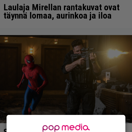
Laulaja Mirellan rantakuvat ovat
täynnä lomaa, aurinkoa ja iloa
Spider-Man on nyt nopein puolen