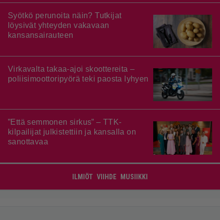
Syötkö perunoita näin? Tutkijat
löysivät yhteyden vakavaan
kansansairauteen
Virkavalta takaa-ajoi skoottereita –
poliisimoottoripyörä teki paosta lyhyen
”Että semmonen sirkus” – TTK-
kilpailijat julkistettiin ja kansalla on
sanottavaa
ILMIÖT
VIIHDE
MUSIIKKI