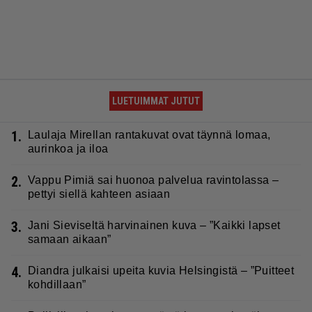
LUETUIMMAT JUTUT
1.
Laulaja Mirellan rantakuvat ovat täynnä lomaa,
aurinkoa ja iloa
2.
Vappu Pimiä sai huonoa palvelua ravintolassa –
pettyi siellä kahteen asiaan
3.
Jani Sieviseltä harvinainen kuva – ”Kaikki lapset
samaan aikaan”
4.
Diandra julkaisi upeita kuvia Helsingistä – ”Puitteet
kohdillaan”