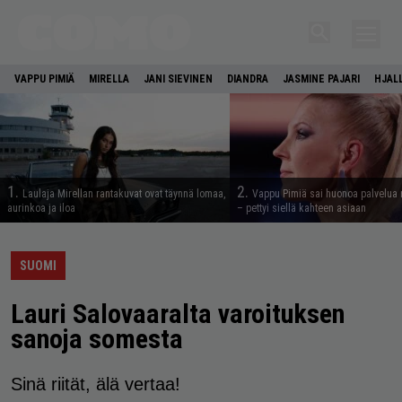
VAPPU PIMIÄ
MIRELLA
JANI SIEVINEN
DIANDRA
JASMINE PAJARI
HJAL
1.
2.
Laulaja Mirellan rantakuvat ovat täynnä lomaa,
Vappu Pimiä sai huonoa palvelua 
aurinkoa ja iloa
– pettyi siellä kahteen asiaan
SUOMI
Lauri Salovaaralta varoituksen
sanoja somesta
Sinä riität, älä vertaa!