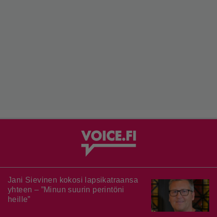
Jani Sievinen kokosi lapsikatraansa
yhteen – ”Minun suurin perintöni
heille”