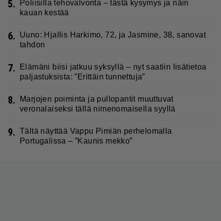
5.
Poliisilla tehovalvonta – tästä kysymys ja näin
kauan kestää
6.
Uuno: Hjallis Harkimo, 72, ja Jasmine, 38, sanovat
tahdon
7.
Elämäni biisi jatkuu syksyllä – nyt saatiin lisätietoa
paljastuksista: ”Erittäin tunnettuja”
8.
Marjojen poiminta ja pullopantit muuttuvat
veronalaiseksi tällä nimenomaisella syyllä
9.
Tältä näyttää Vappu Pimiän perhelomalla
Portugalissa – ”Kaunis mekko”