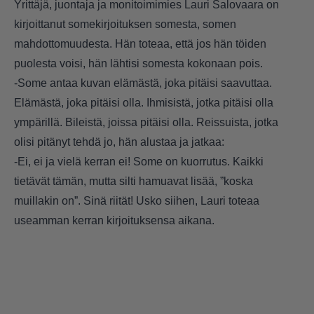
Yrittäjä, juontaja ja monitoimimies Lauri Salovaara on
kirjoittanut somekirjoituksen somesta, somen
mahdottomuudesta. Hän toteaa, että jos hän töiden
puolesta voisi, hän lähtisi somesta kokonaan pois.
-Some antaa kuvan elämästä, joka pitäisi saavuttaa.
Elämästä, joka pitäisi olla. Ihmisistä, jotka pitäisi olla
ympärillä. Bileistä, joissa pitäisi olla. Reissuista, jotka
olisi pitänyt tehdä jo, hän alustaa ja jatkaa:
-Ei, ei ja vielä kerran ei! Some on kuorrutus. Kaikki
tietävät tämän, mutta silti hamuavat lisää, ”koska
muillakin on”. Sinä riität! Usko siihen, Lauri toteaa
useamman kerran kirjoituksensa aikana.