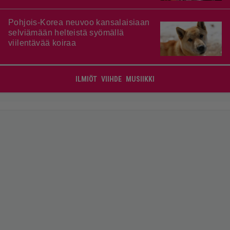
Pohjois-Korea neuvoo kansalaisiaan
selviämään helteistä syömällä
viilentävää koiraa
ILMIÖT
VIIHDE
MUSIIKKI