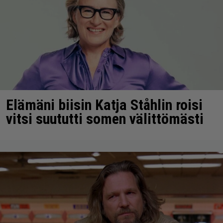
Elämäni biisin Katja Ståhlin roisi
vitsi suututti somen välittömästi