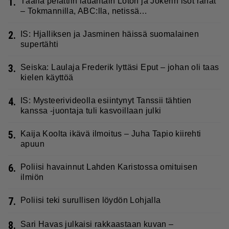
1.
Täällä pelattiin lauantain Loton ja Jokerin isot rahat
– Tokmannilla, ABC:lla, netissä…
2.
IS: Hjalliksen ja Jasminen häissä suomalainen
supertähti
3.
Seiska: Laulaja Frederik lyttäsi Eput – johan oli taas
kielen käyttöä
4.
IS: Mysteerivideolla esiintynyt Tanssii tähtien
kanssa -juontaja tuli kasvoillaan julki
5.
Kaija Koolta ikävä ilmoitus – Juha Tapio kiirehti
apuun
6.
Poliisi havainnut Lahden Karistossa omituisen
ilmiön
7.
Poliisi teki surullisen löydön Lohjalla
8.
Sari Havas julkaisi rakkaastaan kuvan –