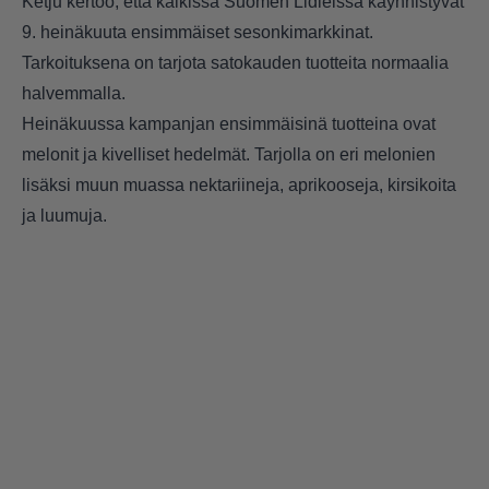
Ketju kertoo, että kaikissa Suomen Lidleissä käynnistyvät
9. heinäkuuta ensimmäiset sesonkimarkkinat.
Tarkoituksena on tarjota satokauden tuotteita normaalia
halvemmalla.
Heinäkuussa kampanjan ensimmäisinä tuotteina ovat
melonit ja kivelliset hedelmät. Tarjolla on eri melonien
lisäksi muun muassa nektariineja, aprikooseja, kirsikoita
ja luumuja.