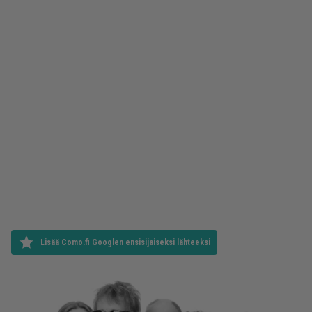
Lisää Como.fi Googlen ensisijaiseksi lähteeksi