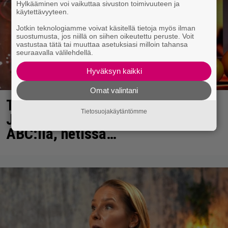
Hylkääminen voi vaikuttaa sivuston toimivuuteen ja
käytettävyyteen.
Jotkin teknologiamme voivat käsitellä tietoja myös ilman
suostumusta, jos niillä on siihen oikeutettu peruste. Voit
vastustaa tätä tai muuttaa asetuksiasi milloin tahansa
seuraavalla välilehdellä.
Hyväksyn kaikki
Omat valintani
Täällä pelattiin lauantain Loton ja
Tietosuojakäytäntömme
Jokerin isot rahat – Tokmannilla,
ABC:lla, netissä…