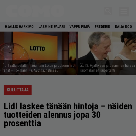
HJALLIS HARKIMO
JASMINE PAJARI
VAPPU PIMIÄ
FREDERIK
KAIJA KOO
1.
2.
Täällä pelattiin lauantain Loton ja Jokerin isot
IS: Hjalliksen ja Jasminen häissä
rahat – Tokmannilla, ABC:lla, netissä…
suomalainen supertähti
KULUTTAJA
Lidl laskee tänään hintoja – näiden
tuotteiden alennus jopa 30
prosenttia