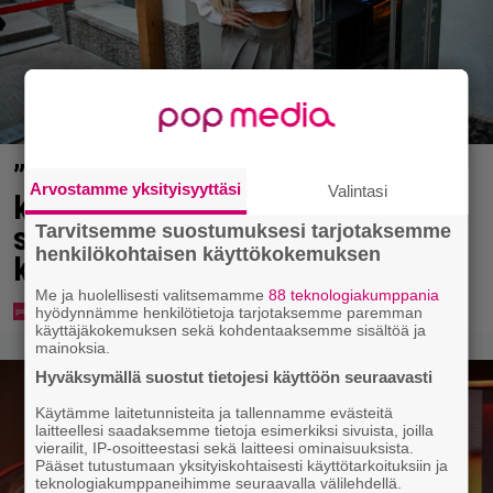
”Mitä isompi vehje, sen paremmin
Arvostamme yksityisyyttäsi
Valintasi
kulkee” – Susanna Penttilä
suuntasi Bangbussinsa Helsingin
Tarvitsemme suostumuksesi tarjotaksemme
henkilökohtaisen käyttökokemuksen
keskustaan
Me ja huolellisesti valitsemamme
88 teknologiakumppania
hyödynnämme henkilötietoja tarjotaksemme paremman
käyttäjäkokemuksen sekä kohdentaaksemme sisältöä ja
mainoksia.
Hyväksymällä suostut tietojesi käyttöön seuraavasti
Käytämme laitetunnisteita ja tallennamme evästeitä
laitteellesi saadaksemme tietoja esimerkiksi sivuista, joilla
vierailit, IP-osoitteestasi sekä laitteesi ominaisuuksista.
Pääset tutustumaan yksityiskohtaisesti käyttötarkoituksiin ja
teknologiakumppaneihimme seuraavalla välilehdellä.