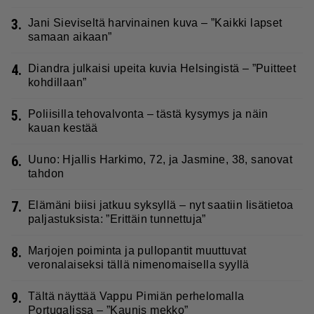
3.
Jani Sieviseltä harvinainen kuva – ”Kaikki lapset
samaan aikaan”
4.
Diandra julkaisi upeita kuvia Helsingistä – ”Puitteet
kohdillaan”
5.
Poliisilla tehovalvonta – tästä kysymys ja näin
kauan kestää
6.
Uuno: Hjallis Harkimo, 72, ja Jasmine, 38, sanovat
tahdon
7.
Elämäni biisi jatkuu syksyllä – nyt saatiin lisätietoa
paljastuksista: ”Erittäin tunnettuja”
8.
Marjojen poiminta ja pullopantit muuttuvat
veronalaiseksi tällä nimenomaisella syyllä
9.
Tältä näyttää Vappu Pimiän perhelomalla
Portugalissa – ”Kaunis mekko”