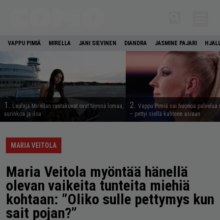
VAPPU PIMIÄ
MIRELLA
JANI SIEVINEN
DIANDRA
JASMINE PAJARI
HJAL
1.
2.
Laulaja Mirellan rantakuvat ovat täynnä lomaa,
Vappu Pimiä sai huonoa palvelua 
aurinkoa ja iloa
– pettyi siellä kahteen asiaan
MARIA VEITOLA
Maria Veitola myöntää hänellä
olevan vaikeita tunteita miehiä
kohtaan: ”Oliko sulle pettymys kun
sait pojan?”