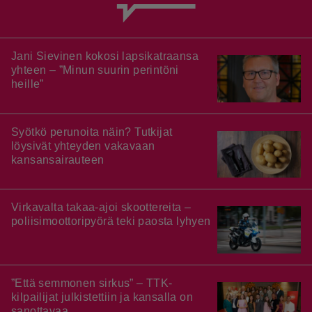
Jani Sievinen kokosi lapsikatraansa
yhteen – ”Minun suurin perintöni
heille”
Syötkö perunoita näin? Tutkijat
löysivät yhteyden vakavaan
kansansairauteen
Virkavalta takaa-ajoi skoottereita –
poliisimoottoripyörä teki paosta lyhyen
”Että semmonen sirkus” – TTK-
kilpailijat julkistettiin ja kansalla on
sanottavaa