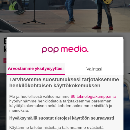
Eppu Normaalin viimeinen
konsertti esitetään Ylellä
Arvostamme yksityisyyttäsi
Valintasi
Tarvitsemme suostumuksesi tarjotaksemme
henkilökohtaisen käyttökokemuksen
Me ja huolellisesti valitsemamme
88 teknologiakumppania
hyödynnämme henkilötietoja tarjotaksemme paremman
käyttäjäkokemuksen sekä kohdentaaksemme sisältöä ja
mainoksia.
Hyväksymällä suostut tietojesi käyttöön seuraavasti
Käytämme laitetunnisteita ja tallennamme evästeitä