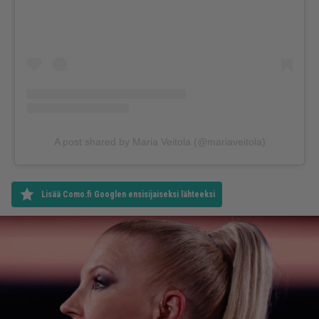
A post shared by Maria Veitola (@mariaveitola)
Lisää Como.fi Googlen ensisijaiseksi lähteeksi