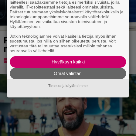
laitteellesi saadaksemme tietoja esimerkiksi sivuista, joilla
vierailit, IP-osoitteestasi sekä laitteesi ominaisuuksista.
Pääset tutustumaan yksityiskohtaisesti käyttötarkoituksiin ja
teknologiakumppaneihimme seuraavalla välilehdellä.
Hylkääminen voi vaikuttaa sivuston toimivuuteen ja
käytettävyyteen.
Jotkin teknologiamme voivat käsitellä tietoja myös ilman
Poliisi kuljetti miestä putkaan –
suostumusta, jos niillä on siihen oikeutettu peruste. Voit
vastustaa tätä tai muuttaa asetuksiasi milloin tahansa
mies kuoli
seuraavalla välilehdellä.
Hyväksyn kaikki
Omat valintani
Tietosuojakäytäntömme