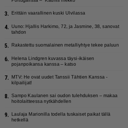
Portugalissa – ”Kaunis mekko”
3.
Erittäin vaarallinen kuski Ulvilassa
4.
Uuno: Hjallis Harkimo, 72, ja Jasmine, 38, sanovat
tahdon
5.
Rakastettu suomalainen metalliyhtye tekee paluun
6.
Helena Lindgren kuvassa täysi-ikäisen
pojanpoikansa kanssa – katso
7.
MTV: He ovat uudet Tanssii Tähtien Kanssa -
kilpailijat!
8.
Sampo Kaulanen sai oudon tulehduksen – makaa
hoitolaitteessa nytkähdellen
9.
Laulaja Marionilla todella tuskaiset paikat tällä
hetkellä