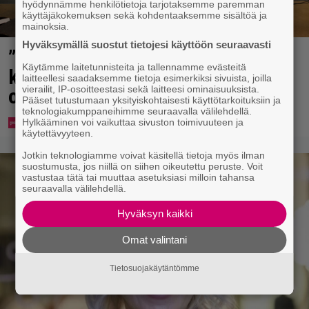
hyödynnämme henkilötietoja tarjotaksemme paremman
käyttäjäkokemuksen sekä kohdentaaksemme sisältöä ja
mainoksia.
Hyväksymällä suostut tietojesi käyttöön seuraavasti
”Että semmonen sirkus” – TTK-
Käytämme laitetunnisteita ja tallennamme evästeitä
kilpailijat julkistettiin ja kansalla
laitteellesi saadaksemme tietoja esimerkiksi sivuista, joilla
vierailit, IP-osoitteestasi sekä laitteesi ominaisuuksista.
on sanottavaa
Pääset tutustumaan yksityiskohtaisesti käyttötarkoituksiin ja
teknologiakumppaneihimme seuraavalla välilehdellä.
Hylkääminen voi vaikuttaa sivuston toimivuuteen ja
käytettävyyteen.
Jotkin teknologiamme voivat käsitellä tietoja myös ilman
suostumusta, jos niillä on siihen oikeutettu peruste. Voit
vastustaa tätä tai muuttaa asetuksiasi milloin tahansa
seuraavalla välilehdellä.
Hyväksyn kaikki
Omat valintani
Tietosuojakäytäntömme