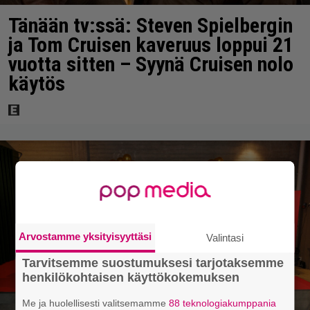
Tänään tv:ssä: Steven Spielbergin
ja Tom Cruisen kaveruus loppui 21
vuotta sitten – Syynä Cruisen nolo
käytös
Arvostamme yksityisyyttäsi
Valintasi
Tarvitsemme suostumuksesi tarjotaksemme
henkilökohtaisen käyttökokemuksen
Me ja huolellisesti valitsemamme
88 teknologiakumppania