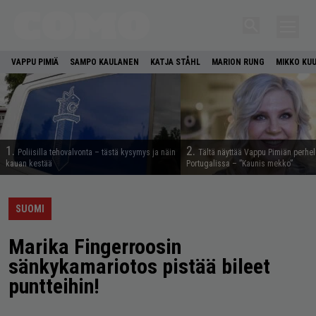
VAPPU PIMIÄ
SAMPO KAULANEN
KATJA STÅHL
MARION RUNG
MIKKO KU
1.
2.
Poliisilla tehovalvonta – tästä kysymys ja näin
Tältä näyttää Vappu Pimiän perhe
kauan kestää
Portugalissa – ”Kaunis mekko”
SUOMI
Marika Fingerroosin
sänkykamariotos pistää bileet
puntteihin!