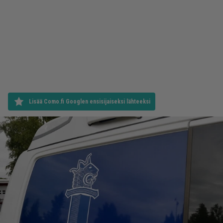
Lisää Como.fi Googlen ensisijaiseksi lähteeksi