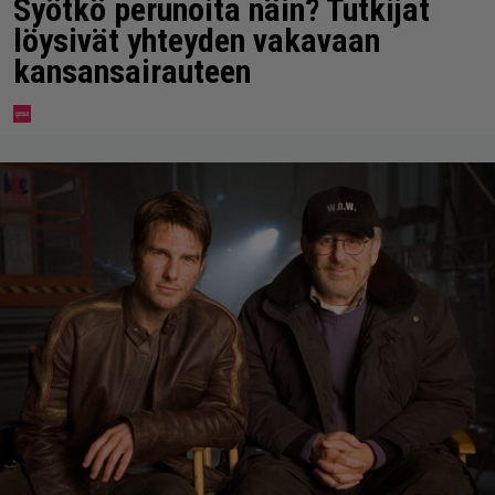
Syötkö perunoita näin? Tutkijat
löysivät yhteyden vakavaan
kansansairauteen