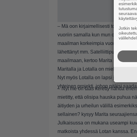
esimerkiks
tutustuma
seuraaval
käytettäv
– Mä oon kirjaimellisesti todistanut v
Jotkin te
oikeutett
vuoriin samalla kun mun oma vuorihul
välilehdel
maailman korkeimpia vuoria ja mä mu
lähettänyt mm. Satelliittipuhelimeen Lo
maailmaan, kertoo Marita lisää palja
Maritalla ja Lotalla on mielessä yht
Nyt myös Lotalla on lapsi ja hän on 
yhteinen projekti, johon pitäisi saada 
– Nyt me on taas keretty nähdä ene
mietitty, että olisipa hauska puhua n
äitiyden ja urheilun välillä esimerki
sellainen? kysyy Marita seuraajiensa
Julkaisussa on mukana useampi kuva,
matkoista yhdessä Lotan kanssa. Ens