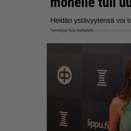
monelle tuli u
Heidän ystävyytensä voi tu
Toimittaja:
Tuija Mehtätalo
Julkaistu:
14.5.2026 08