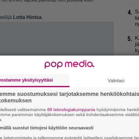
4.
S
eilijä
Lotta Hintsa
.
t
n
5.
K
j
k
6.
L
p
vostamme yksityisyyttäsi
Valintasi
7.
M
K
semme suostumuksesi tarjotaksemme henkilökohtai
ökokemuksen
8.
R
lellisesti valitsemamme
88 teknologiakumppania
hyödynnämme henkilö
t
semme paremman käyttäjäkokemuksen sekä kohdentaaksemme sisältöä
a.
9.
K
ällä suostut tietojesi käyttöön seuraavasti
l
laitetunnisteita ja tallennamme evästeitä laitteellesi saadaksemme tie