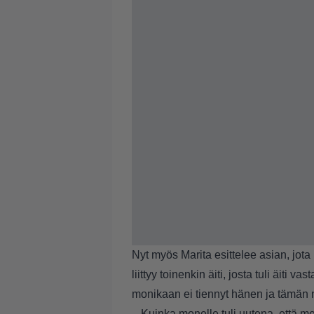
Nyt myös Marita esittelee asian, jot
liittyy toinenkin äiti, josta tuli äiti 
monikaan ei tiennyt hänen ja tämän n
– Kuinka monelle tuli uutena, että me