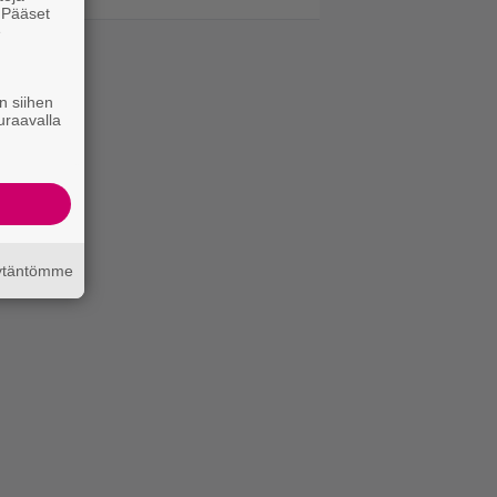
. Pääset
e
n siihen
uraavalla
äytäntömme