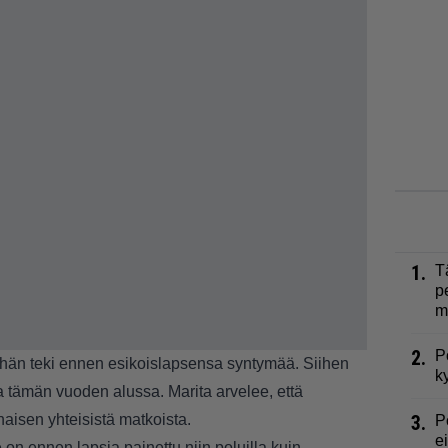
1.
T
p
m
2.
P
a hän teki ennen esikoislapsensa syntymää. Siihen
k
vasta tämän vuoden alussa. Marita arvelee, että
aisen yhteisistä matkoista.
3.
P
e
 on ennen lapsia painettu niin poluilla kuin