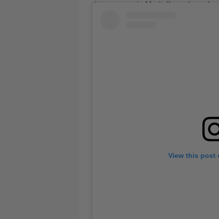
rintarepussa ja Maritalla perheen k
View this post