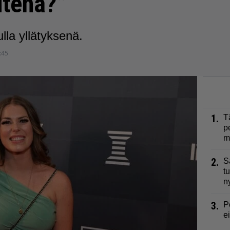
utena?”
lla yllätyksenä.
:45
1.
T
p
m
2.
S
t
n
3.
P
e