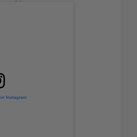
uopus selkärepussa.
 on Instagram