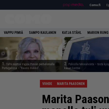
Como.fi
Ep
VAPPU PIMIÄ
SAMPO KAULANEN
KATJA STÅHL
MARION RUNG
1.
2.
Tältä näyttää Vappu Pimiän perhelomalla
Poliisilla tehovalvonta – tästä kys
Portugalissa – ”Kaunis mekko”
kauan kestää
VIIHDE
MARITA PAASONEN
Marita Paasone