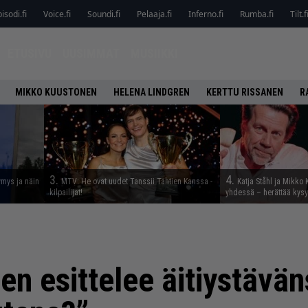
isodi.fi
Voice.fi
Soundi.fi
Pelaaja.fi
Inferno.fi
Rumba.fi
Tilt.f
ETUSIVU
UUSIMMAT
MUSIIKKI
MIKKO KUUSTONEN
HELENA LINDGREN
KERTTU RISSANEN
R
3.
4.
ymys ja näin
MTV: He ovat uudet Tanssii Tähtien Kanssa -
Katja Ståhl ja Mikko 
kilpailijat!
yhdessä – herättää kysy
n esittelee äitiystävän