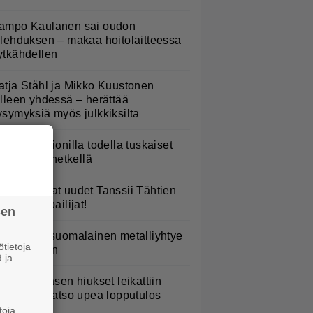
ampo Kaulanen sai oudon
ulehduksen – makaa hoitolaitteessa
ytkähdellen
atja Ståhl ja Mikko Kuustonen
älleen yhdessä – herättää
ysymyksiä myös julkkiksilta
aulaja Marionilla todella tuskaiset
aikat tällä hetkellä
TV: He ovat uudet Tanssii Tähtien
anssa -kilpailijat!
sen
akastettu suomalainen metalliyhtye
tietoja
ekee paluun
 ja
erttu Rissasen hiukset leikattiin
yhyeksi – katso upea lopputulos
toja