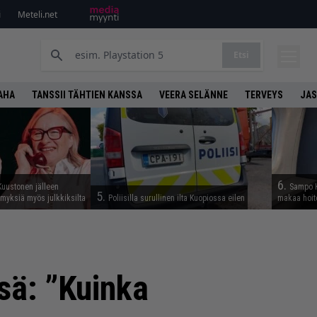
i
Meteli.net
Etsi
AHA
TANSSII TÄHTIEN KANSSA
VEERA SELÄNNE
TERVEYS
JAS
6.
Kuustonen jälleen
Sampo K
5.
myksiä myös julkkiksilta
Poliisilla surullinen ilta Kuopiossa eilen
makaa hoit
sä: ”Kuinka