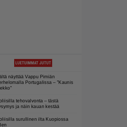
LUETUIMMAT JUTUT
ältä näyttää Vappu Pimiän
erhelomalla Portugalissa – ”Kaunis
ekko”
oliisilla tehovalvonta – tästä
ysymys ja näin kauan kestää
oliisilla surullinen ilta Kuopiossa
ilen