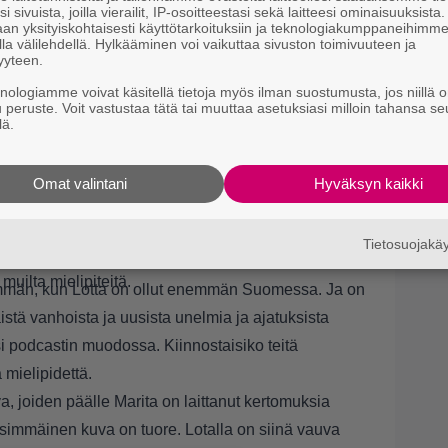
i sivuista, joilla vierailit, IP-osoitteestasi sekä laitteesi ominaisuuksista
an yksityiskohtaisesti käyttötarkoituksiin ja teknologiakumppaneihimm
la välilehdellä. Hylkääminen voi vaikuttaa sivuston toimivuuteen ja
yyteen.
ierestä, kun Lotta on hurahtanut täysin korkeisiin
knologiamme voivat käsitellä tietoja myös ilman suostumusta, jos niillä o
u peruste. Voit vastustaa tätä tai muuttaa asetuksiasi milloin tahansa se
luus otti takapakkia. Lotta alkoi valloittamaan
lä.
utin takaisin Suomeen. Sit mä oon täältä
talle viestejä, että nyt on pieni tyttö syntynyt
Omat valintani
Hyväksyn kaikki
stuksia hänen ja Lotan suhteesta.
einen podcast
Tietosuojak
viihtynyt Suomessa pitkään. Naisilla on nyt mielessä
muilta mielipiteitä.
mmän, kun Lotta on ollut enemmän Suomessa. Ja on
äistä vanhoista ja uusista unelmia ja ajatuksista
ksi podcastin muodossa. Kiinnostaisiko teitä
 mielipidettä.
 joiden päälle Marita on laittanut kertomuksia
immäinen kuva on tuore. Lotalla on siinä vauva