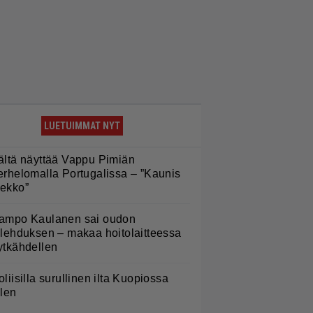
LUETUIMMAT NYT
ältä näyttää Vappu Pimiän
erhelomalla Portugalissa – ”Kaunis
ekko”
ampo Kaulanen sai oudon
ulehduksen – makaa hoitolaitteessa
ytkähdellen
oliisilla surullinen ilta Kuopiossa
ilen