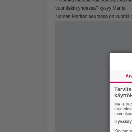
vuorillakin yhdessä? kysyy Marita.
Nainen Maritan seurassa on vuorikiip
Ar
Tarvit
käytt
Me ja huo
tarjotak
mainoksi
Hyväksym
Käytämme 