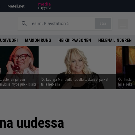
i
Meteli.net
Etsi
UUSIVUORI
MARION RUNG
HEIKKI PAASONEN
HELENA LINDGREN
5.
6.
Kuustonen jälleen
Laulaja Marionilla todella tuskaiset paikat
Tiistai
myksiä myös julkkiksilta
tällä hetkellä
hiljaiseksi 
ana uudessa