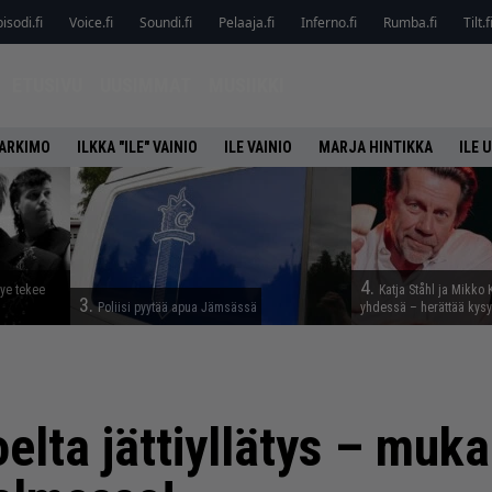
isodi.fi
Voice.fi
Soundi.fi
Pelaaja.fi
Inferno.fi
Rumba.fi
Tilt.f
ETUSIVU
UUSIMMAT
MUSIIKKI
HARKIMO
ILKKA "ILE" VAINIO
ILE VAINIO
MARJA HINTIKKA
ILE 
4.
tye tekee
Katja Ståhl ja Mikko 
3.
Poliisi pyytää apua Jämsässä
yhdessä – herättää kysy
elta jättiyllätys – muk