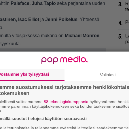
htiin
Paleface, Juha Tapio
sekä perjantaina uuden
3.
R
t
astinen, Isac Elliot
ja
Jenni Poikelus
. Yhteensä
4.
P
a.
 mutta vitosjaksossa mukana on
Michael Monroe
.
5.
L
p
syyskuuta.
6.
T
v
7.
J
vostamme yksityisyyttäsi
Valintasi
h
semme suostumuksesi tarjotaksemme henkilökohtai
8.
S
ökokemuksen
k
lellisesti valitsemamme
88 teknologiakumppania
hyödynnämme henkilö
e
semme paremman käyttäjäkokemuksen sekä kohdentaaksemme sisältöä
a.
9.
H
ällä suostut tietojesi käyttöön seuraavasti
i
laitetunnisteita ja tallennamme evästeitä laitteellesi saadaksemme tie