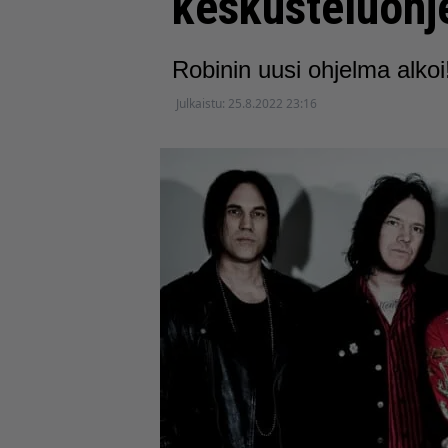
keskusteluohj
Robinin uusi ohjelma alkoi
Julkaistu:
25.8.2022 23:16