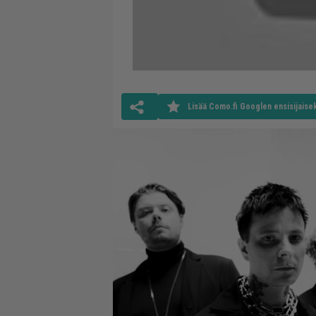
Lisää Como.fi Googlen ensisijaisek