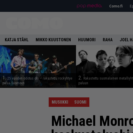
Como.fi
Ep
KATJA STÅHL
MIKKO KUUSTONEN
HUUMORI
RAHA
JOEL 
1.
2.
25 vuoden odotus ohi – rakastettu rockyhtye
Rakastettu suomalainen metalliyh
palaa Suomeen
paluun
MUSIIKKI
SUOMI
Michael Monro