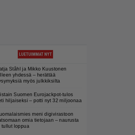
LUETUIMMAT NYT
atja Ståhl ja Mikko Kuustonen
älleen yhdessä – herättää
ysymyksiä myös julkkiksilta
iistain Suomen Eurojackpot-tulos
eti hiljaiseksi – potti nyt 32 miljoonaa
uomalaismies meni digivirastoon
atsomaan omia tietojaan – naurusta
i tullut loppua