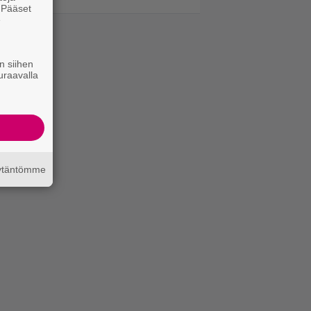
. Pääset
e
n siihen
uraavalla
äytäntömme