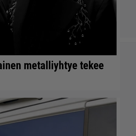
inen metalliyhtye tekee