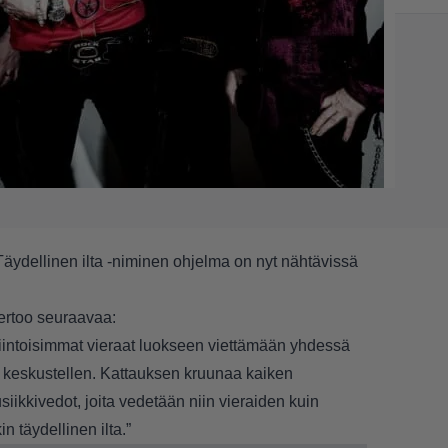
ydellinen ilta -niminen ohjelma on nyt nähtävissä
kertoo seuraavaa:
intoisimmat vieraat luokseen viettämään yhdessä
ja keskustellen. Kattauksen kruunaa kaiken
ikkivedot, joita vedetään niin vieraiden kuin
n täydellinen ilta.”