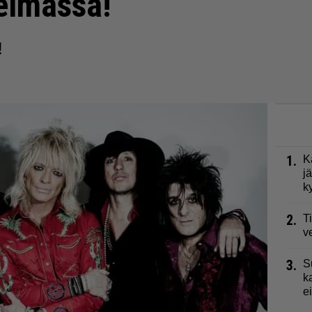
elmassa!
!
1.
K
j
k
2.
T
v
3.
S
k
e