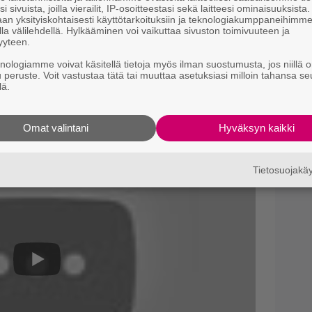
i sivuista, joilla vierailit, IP-osoitteestasi sekä laitteesi ominaisuuksista
an yksityiskohtaisesti käyttötarkoituksiin ja teknologiakumppaneihimm
la välilehdellä. Hylkääminen voi vaikuttaa sivuston toimivuuteen ja
yyteen.
knologiamme voivat käsitellä tietoja myös ilman suostumusta, jos niillä o
u peruste. Voit vastustaa tätä tai muuttaa asetuksiasi milloin tahansa se
lä.
ä
.
Omat valintani
Hyväksyn kaikki
Tietosuojak