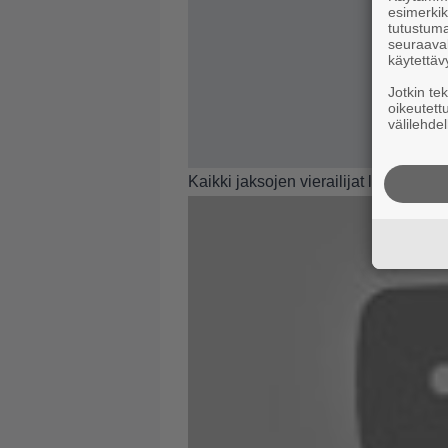
esimerkiks
tutustuma
seuraaval
käytettäv
Jotkin te
oikeutett
välilehdel
Kaikki jaksojen vierailijat löydät
täält