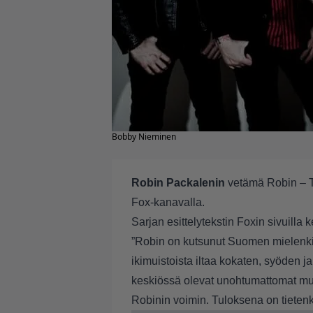
Bobby Nieminen
Robin Packalenin
vetämä Robin – Tä
Fox-kanavalla.
Sarjan esittelytekstin Foxin sivuilla 
”Robin on kutsunut Suomen mielenki
ikimuistoista iltaa kokaten, syöden 
keskiössä olevat unohtumattomat musi
Robinin voimin. Tuloksena on tietenki