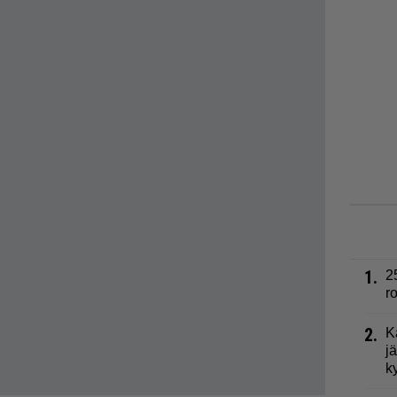
1.
2
r
2.
K
j
k