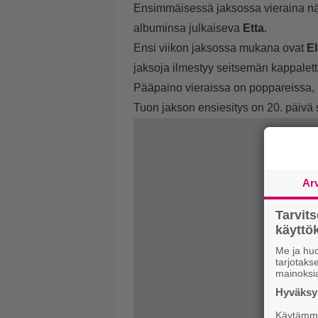
Ensimmäisessä jaksossa vieraina nä
albuminsa julkaiseva
Etta
.
Ensi viikon jaksossa mukana ovat
El
jaksoja ilmestyy seitsemän kappalett
Pääpaino vieraissa on poppareissa,
Tuon jakson ensiesitys on 20. päivä 
Ar
Tarvit
käytt
Me ja huo
tarjotak
mainoksi
Hyväksym
Käytämme 