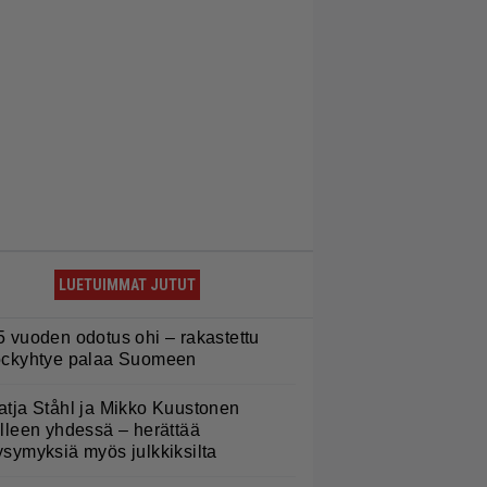
LUETUIMMAT JUTUT
5 vuoden odotus ohi – rakastettu
ockyhtye palaa Suomeen
atja Ståhl ja Mikko Kuustonen
älleen yhdessä – herättää
ysymyksiä myös julkkiksilta