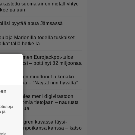
akastettu suomalainen metalliyhtye
ekee paluun
oliisi pyytää apua Jämsässä
aulaja Marionilla todella tuskaiset
aikat tällä hetkellä
iistain Suomen Eurojackpot-tulos
eti hiljaiseksi – potti nyt 32 miljoonaa
oel Harkimon muuttunut ulkonäkö
ämmästyttää – ”Näytät niin hyvältä”
sen
uomalaismies meni digivirastoon
atsomaan omia tietojaan – naurusta
tietoja
i tullut loppua
 ja
elena Lindgren kuvassa täysi-
käisen pojanpoikansa kanssa – katso
toja