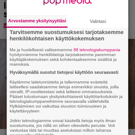
lapsikatraansa yhteen – ”Minun
suurin perintöni heille”
Arvostamme yksityisyyttäsi
Valintasi
Tarvitsemme suostumuksesi tarjotaksemme
henkilökohtaisen käyttökokemuksen
Me ja huolellisesti valitsemamme
88 teknologiakumppania
hyödynnämme henkilötietoja tarjotaksemme paremman
käyttäjäkokemuksen sekä kohdentaaksemme sisältöä ja
mainoksia.
Hyväksymällä suostut tietojesi käyttöön seuraavasti
Käytämme laitetunnisteita ja tallennamme evästeitä
laitteellesi saadaksemme tietoja esimerkiksi sivuista, joilla
vierailit, IP-osoitteestasi sekä laitteesi ominaisuuksista.
Pääset tutustumaan yksityiskohtaisesti käyttötarkoituksiin ja
teknologiakumppaneihimme seuraavalla välilehdellä.
Hylkääminen voi vaikuttaa sivuston toimivuuteen ja
käytettävyyteen.
Jotkin teknologiamme voivat käsitellä tietoja myös ilman
suostumusta, jos niillä on siihen oikeutettu peruste. Voit
vastustaa tätä tai muuttaa asetuksiasi milloin tahansa