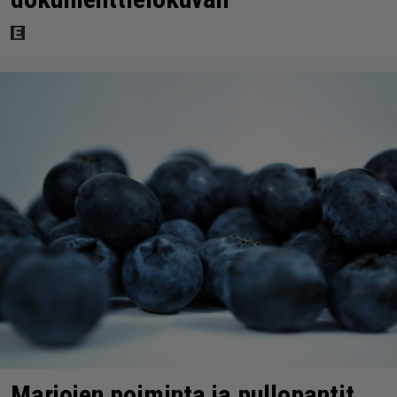
Marjojen poiminta ja pullopantit