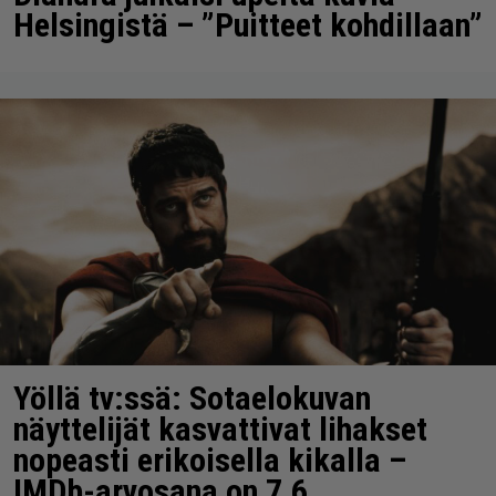
Helsingistä – ”Puitteet kohdillaan”
Yöllä tv:ssä: Sotaelokuvan
näyttelijät kasvattivat lihakset
nopeasti erikoisella kikalla –
IMDb-arvosana on 7,6