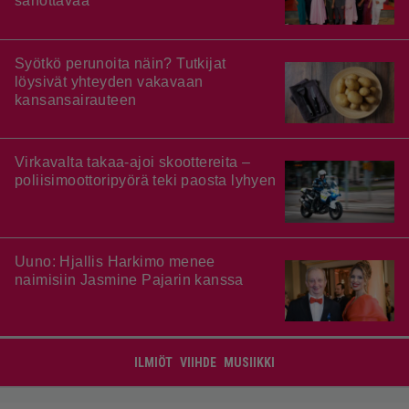
sanottavaa
Syötkö perunoita näin? Tutkijat
löysivät yhteyden vakavaan
kansansairauteen
Virkavalta takaa-ajoi skoottereita –
poliisimoottoripyörä teki paosta lyhyen
Uuno: Hjallis Harkimo menee
naimisiin Jasmine Pajarin kanssa
ILMIÖT
VIIHDE
MUSIIKKI