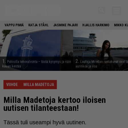
VAPPU PIMIÄ
KATJA STÅHL
JASMINE PAJARI
HJALLIS HARKIMO
MIKKO K
1.
2.
Poliisilla tehovalvonta – tästä kysymys ja näin
Laulaja Mirellan rantakuvat ovat 
kauan kestää
aurinkoa ja iloa
VIIHDE
MILLA MADETOJA
Milla Madetoja kertoo iloisen
uutisen tilanteestaan!
Tässä tuli useampi hyvä uutinen.