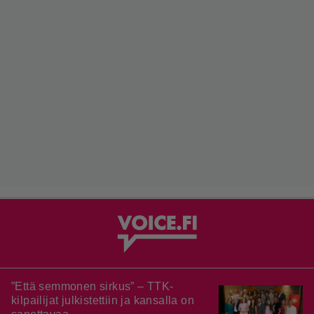
”Että semmonen sirkus” – TTK-
kilpailijat julkistettiin ja kansalla on