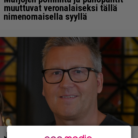
muuttuvat veronalaiseksi tällä
nimenomaisella syyllä
Jani Sievinen kokosi