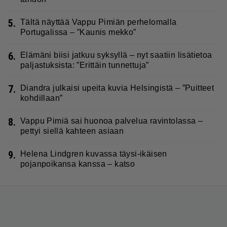
5.
Tältä näyttää Vappu Pimiän perhelomalla
Portugalissa – ”Kaunis mekko”
6.
Elämäni biisi jatkuu syksyllä – nyt saatiin lisätietoa
paljastuksista: ”Erittäin tunnettuja”
7.
Diandra julkaisi upeita kuvia Helsingistä – ”Puitteet
kohdillaan”
8.
Vappu Pimiä sai huonoa palvelua ravintolassa –
pettyi siellä kahteen asiaan
9.
Helena Lindgren kuvassa täysi-ikäisen
pojanpoikansa kanssa – katso