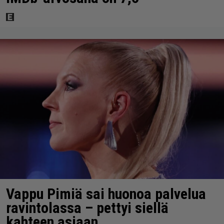
Vappu Pimiä sai huonoa palvelua
ravintolassa – pettyi siellä
kahteen asiaan