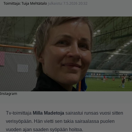
Toimittaja:
Tuija Mehtätalo
Julkaistu:
7.5.2026 20:32
Instagram
Tv-toimittaja
Milla Madetoja
sairastui runsas vuosi sitten
verisyöpään. Hän vietti sen takia sairaalassa puolen
vuoden ajan saaden syöpään hoitoa.