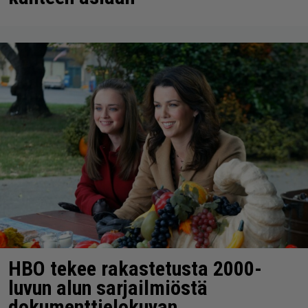
HBO tekee rakastetusta 2000-
luvun alun sarjailmiöstä
dokumenttielokuvan