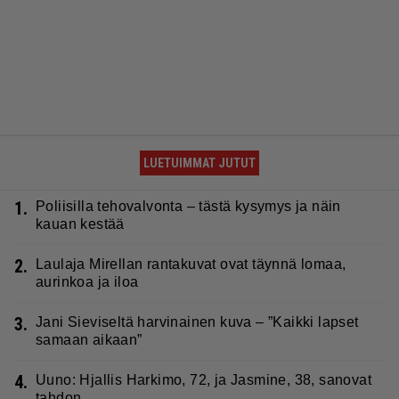
LUETUIMMAT JUTUT
1.
Poliisilla tehovalvonta – tästä kysymys ja näin
kauan kestää
2.
Laulaja Mirellan rantakuvat ovat täynnä lomaa,
aurinkoa ja iloa
3.
Jani Sieviseltä harvinainen kuva – ”Kaikki lapset
samaan aikaan”
4.
Uuno: Hjallis Harkimo, 72, ja Jasmine, 38, sanovat
tahdon