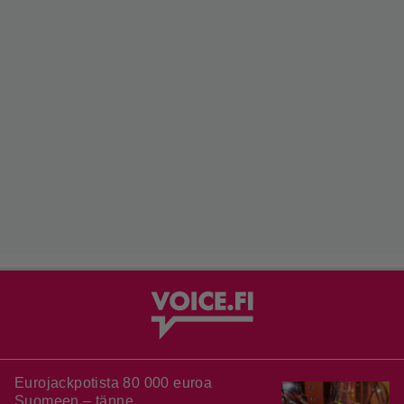
Eurojackpotista 80 000 euroa
Suomeen – tänne