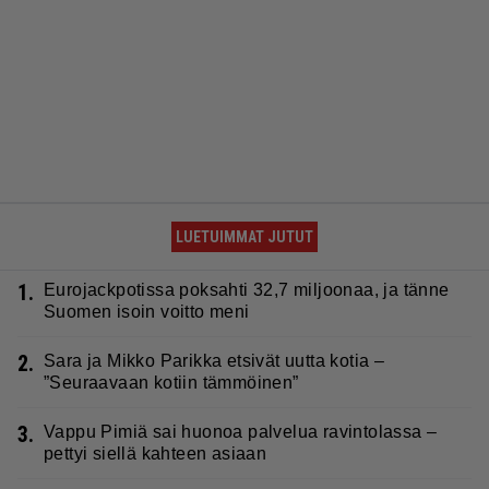
LUETUIMMAT JUTUT
1.
Eurojackpotissa poksahti 32,7 miljoonaa, ja tänne
Suomen isoin voitto meni
2.
Sara ja Mikko Parikka etsivät uutta kotia –
”Seuraavaan kotiin tämmöinen”
3.
Vappu Pimiä sai huonoa palvelua ravintolassa –
pettyi siellä kahteen asiaan