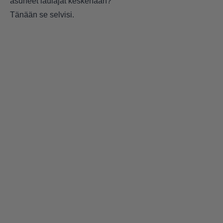
asuneet laulajat keskenään?
Tänään se selvisi.