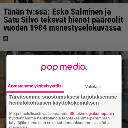
Tänän tv:ssä: Esko Salminen ja
Satu Silvo tekevät hienot pääroolit
vuoden 1984 menestyselokuvassa
Arvostamme yksityisyyttäsi
Valintasi
Tarvitsemme suostumuksesi tarjotaksemme
henkilökohtaisen käyttökokemuksen
Me ja huolellisesti valitsemamme
88 teknologiakumppania
hyödynnämme henkilötietoja tarjotaksemme paremman
käyttäjäkokemuksen sekä kohdentaaksemme sisältöä ja
mainoksia.