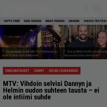
VAPPU PIMIÄ
SARA PARIKKA
MIKKO PARIKKA
DIANDRA
TANSSII TÄHTIEN
1.
2.
Eurojackpotissa poksahti 32,7 miljoonaa, ja
Sara ja Mikko Parikka etsivät uutt
tänne Suomen isoin voitto meni
”Seuraavaan kotiin tämmöinen”
ISKELMÄTÄHDET
DANNY
HELMI LOUKASMÄKI
MTV: Vihdoin selvisi Dannyn ja
Helmin oudon suhteen tausta – ei
ole intiimi suhde