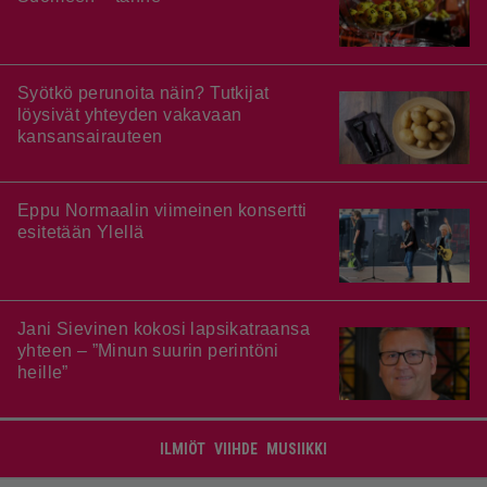
Syötkö perunoita näin? Tutkijat
löysivät yhteyden vakavaan
kansansairauteen
Eppu Normaalin viimeinen konsertti
esitetään Ylellä
Jani Sievinen kokosi lapsikatraansa
yhteen – ”Minun suurin perintöni
heille”
ILMIÖT
VIIHDE
MUSIIKKI