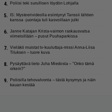
4.
Poliisi teki surullisen löydön Lohjalla
5.
IS: Mysteerivideolla esiintynyt Tanssii tähtien
kanssa -juontaja tuli kasvoillaan julki
6.
Janne Katajan Krista-vaimon raskausvatsa
viimeisillään – pusut Puuhaparkissa
7.
Vieläkö muistat tv-kuuluttaja-missi Anna-Liisa
Tiluksen – tuore kuva
8.
Pysäyttävä tieto Juha Miedosta – ”Onko tämä
oikein?”
9.
Poliisilla tehovalvonta – tästä kysymys ja näin
kauan kestää