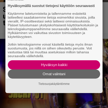
Hyväksymällä suostut tietojesi käyttöön seuraavasti
Sara ja Mikko Parikka etsivät
Käytämme laitetunnisteita ja tallennamme evästeitä
uutta kotia – ”Seuraavaan kotiin
laitteellesi saadaksemme tietoja esimerkiksi sivuista, joilla
tämmöinen”
vierailit, IP-osoitteestasi sekä laitteesi ominaisuuksista.
Pääset tutustumaan yksityiskohtaisesti käyttötarkoituksiin ja
teknologiakumppaneihimme seuraavalla välilehdellä.
Hylkääminen voi vaikuttaa sivuston toimivuuteen ja
käytettävyyteen.
Jotkin teknologiamme voivat käsitellä tietoja myös ilman
suostumusta, jos niillä on siihen oikeutettu peruste. Voit
vastustaa tätä tai muuttaa asetuksiasi milloin tahansa
seuraavalla välilehdellä.
Hyväksyn kaikki
Omat valintani
Tietosuojakäytäntömme