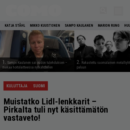
KATJA STÅHL
MIKKO KUUSTONEN
SAMPO KAULANEN
MARION RUNG
HU
1.
2.
Sampo Kaulanen sai oudon tulehduksen –
Rakastettu suomalainen metalliyh
makaa hoitolaitteessa nytkähdellen
paluun
KULUTTAJA
SUOMI
Muistatko Lidl-lenkkarit –
Pirkalta tuli nyt käsittämätön
vastaveto!