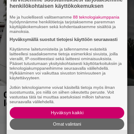
henkilökohtaisen käyttökokemuksen
Me ja huolellisesti valitsemamme
88 teknologiakumppania
hyödynnämme henkilötietoja tarjotaksemme paremman
käyttäjäkokemuksen sekä kohdentaaksemme sisältöä ja
mainoksia.
Hyväksymällä suostut tietojesi käyttöön seuraavasti
Käytämme laitetunnisteita ja tallennamme evästeitä
laitteellesi saadaksemme tietoja esimerkiksi sivuista, joilla
vierailit, IP-osoitteestasi sekä laitteesi ominaisuuksista.
Pääset tutustumaan yksityiskohtaisesti käyttötarkoituksiin ja
teknologiakumppaneihimme seuraavalla välilehdellä.
Hylkääminen voi vaikuttaa sivuston toimivuuteen ja
käytettävyyteen.
Jotkin teknologiamme voivat käsitellä tietoja myös ilman
Oulussa peruutettiin hassusti –
suostumusta, jos niillä on siihen oikeutettu peruste. Voit
vastustaa tätä tai muuttaa asetuksiasi milloin tahansa
loppu olikin pässinlihaa
seuraavalla välilehdellä.
Hyväksyn kaikki
Omat valintani