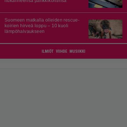
hukanneensa pankkikorttinsa
Suomeen matkalla olleiden rescue-
koirien hirveä loppu – 10 kuoli
lämpöhalvaukseen
ILMIÖT
VIIHDE
MUSIIKKI