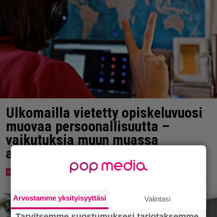
Ulkomailla vietetty opiskeluvuosi
muovaa persoonallisuutta –
vaikutuksia muun muassa
ahdistuneisuuteen
Arvostamme yksityisyyttäsi
Valintasi
Tarvitsemme suostumuksesi tarjotaksemme