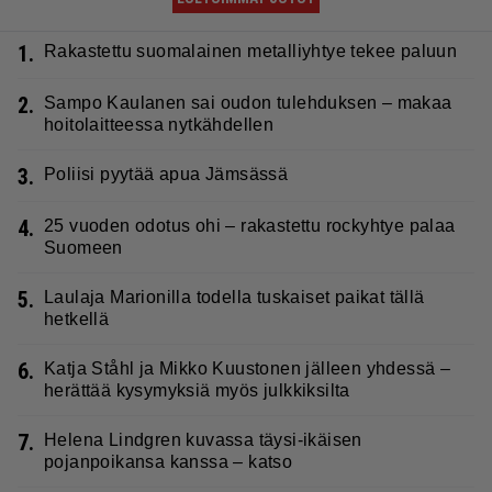
1.
Rakastettu suomalainen metalliyhtye tekee paluun
2.
Sampo Kaulanen sai oudon tulehduksen – makaa
hoitolaitteessa nytkähdellen
3.
Poliisi pyytää apua Jämsässä
4.
25 vuoden odotus ohi – rakastettu rockyhtye palaa
Suomeen
5.
Laulaja Marionilla todella tuskaiset paikat tällä
hetkellä
6.
Katja Ståhl ja Mikko Kuustonen jälleen yhdessä –
herättää kysymyksiä myös julkkiksilta
7.
Helena Lindgren kuvassa täysi-ikäisen
pojanpoikansa kanssa – katso