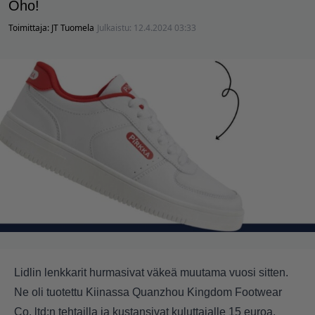
Oho!
Toimittaja:
JT Tuomela
Julkaistu:
12.4.2024 03:33
Lidlin lenkkarit hurmasivat väkeä muutama vuosi sitten.
Ne oli tuotettu Kiinassa Quanzhou Kingdom Footwear
Co. ltd:n tehtailla ja kustansivat kuluttajalle 15 euroa.