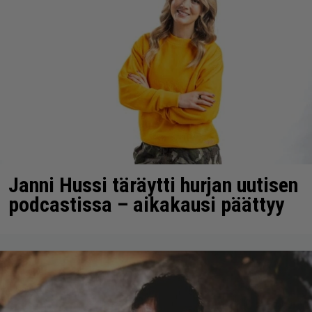
Janni Hussi täräytti hurjan uutisen
podcastissa – aikakausi päättyy