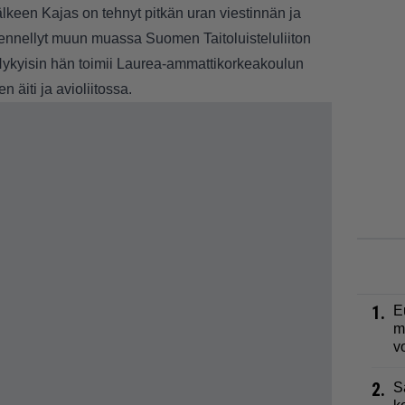
älkeen Kajas on tehnyt pitkän uran viestinnän ja
ennellyt muun muassa Suomen Taitoluisteluliiton
. Nykyisin hän toimii Laurea-ammattikorkeakoulun
 äiti ja avioliitossa.
1.
E
m
v
2.
S