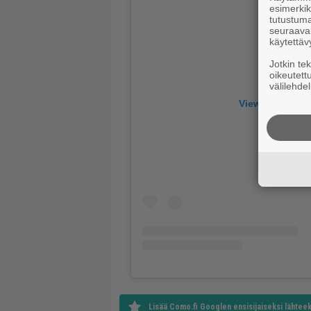
esimerkiks
tutustuma
seuraaval
käytettäv
Jotkin te
oikeutett
välilehdel
View this post
Lisää Como.fi Googlen ensisijaiseksi lähteek