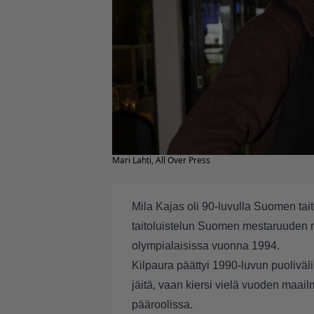
Mari Lahti, All Over Press
Mila Kajas oli 90-luvulla Suomen tait
taitoluistelun Suomen mestaruuden n
olympialaisissa vuonna 1994.
Kilpaura päättyi 1990-luvun puoliväli
jäitä, vaan kiersi vielä vuoden maai
pääroolissa.