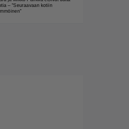
otia – ”Seuraavaan kotiin
ämmöinen”