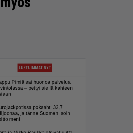
i myös
LUETUIMMAT NYT
appu Pimiä sai huonoa palvelua
avintolassa – pettyi siellä kahteen
siaan
urojackpotissa poksahti 32,7
iljoonaa, ja tänne Suomen isoin
oitto meni
ara ja Mikko Parikka etsivät uutta