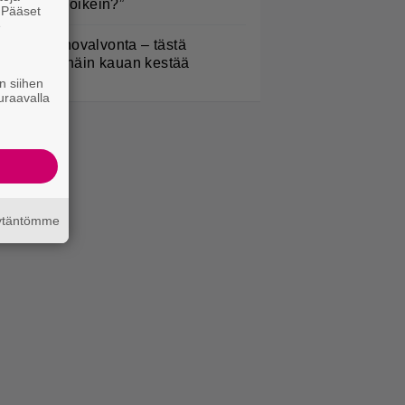
Onko tämä oikein?”
. Pääset
e
oliisilla tehovalvonta – tästä
ysymys ja näin kauan kestää
n siihen
uraavalla
äytäntömme