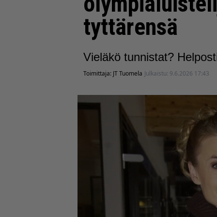
olympialuisteli
tyttärensä
Vieläkö tunnistat? Helposti
Toimittaja:
JT Tuomela
Julkaistu:
9.6.2026 17:43