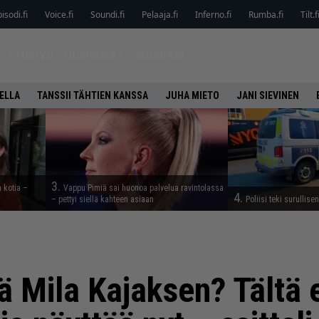
isodi.fi
Voice.fi
Soundi.fi
Pelaaja.fi
Inferno.fi
Rumba.fi
Tilt.f
ETUSIVU
UUSIMMAT
MUSIIKKI
ELLA
TANSSII TÄHTIEN KANSSA
JUHA MIETO
JANI SIEVINEN
3.
a kotia –
Vappu Pimiä sai huonoa palvelua ravintolassa
4.
– pettyi siellä kahteen asiaan
Poliisi teki surullise
ä Mila Kajaksen? Tältä 