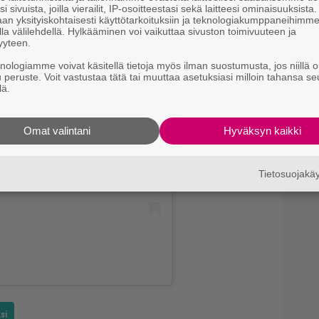
”
i sivuista, joilla vierailit, IP-osoitteestasi sekä laitteesi ominaisuuksista
an yksityiskohtaisesti käyttötarkoituksiin ja teknologiakumppaneihimm
la välilehdellä. Hylkääminen voi vaikuttaa sivuston toimivuuteen ja
9.
P
yyteen.
k
knologiamme voivat käsitellä tietoja myös ilman suostumusta, jos niillä o
u peruste. Voit vastustaa tätä tai muuttaa asetuksiasi milloin tahansa se
lä.
 on Instagram
Omat valintani
Hyväksyn kaikki
Tietosuojak
si