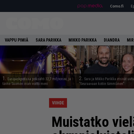
Como.fi
Ep
VAPPU PIMIÄ
SARA PARIKKA
MIKKO PARIKKA
DIANDRA
MIR
1.
2.
Eurojackpotissa poksahti 32,7 miljoonaa, ja
Sara ja Mikko Parikka etsivät uutt
tänne Suomen isoin voitto meni
”Seuraavaan kotiin tämmöinen”
VIIHDE
Muistatko viel