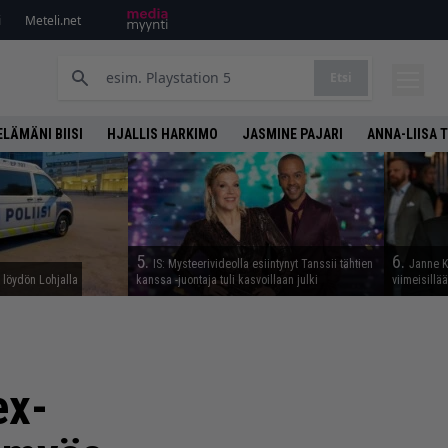
i
Meteli.net
Etsi
ELÄMÄNI BIISI
HJALLIS HARKIMO
JASMINE PAJARI
ANNA-LIISA 
5.
6.
IS: Mysteerivideolla esiintynyt Tanssii tähtien
Janne K
n löydön Lohjalla
kanssa -juontaja tuli kasvoillaan julki
viimeisillä
ex-