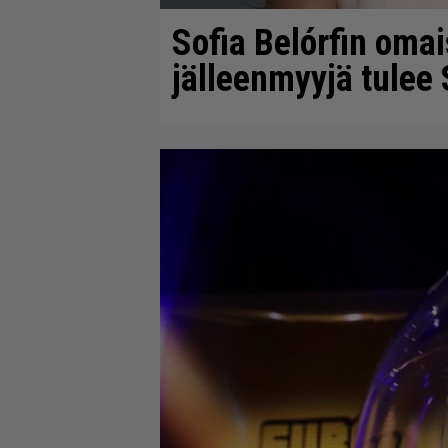
Sofia Belórfin oma
jälleenmyyjä tulee