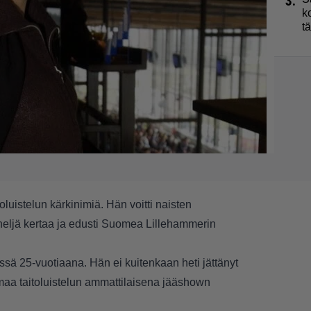
3.
k
t
oluistelun kärkinimiä. Hän voitti naisten
eljä kertaa ja edusti Suomea Lillehammerin
ssä 25-vuotiaana. Hän ei kuitenkaan heti jättänyt
lmaa taitoluistelun ammattilaisena jääshown