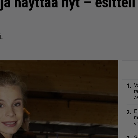
ja näyttää nyt – esittel
.
1.
V
r
a
2.
E
m
v
S