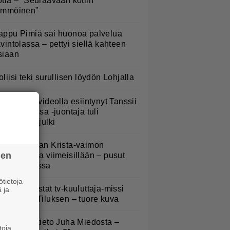
otia – ”Seuraavaan kotiin
ämmöinen”
appu Pimiä sai huonoa palvelua
avintolassa – pettyi siellä kahteen
siaan
oliisi teki surullisen löydön Lohjalla
S: Mysteerivideolla esiintynyt Tanssii
ähtien kanssa -juontaja tuli
asvoillaan julki
anne Katajan Krista-vaimon
sen
askausvatsa viimeisillään – pusut
uuhaparkissa
tietoja
ieläkö muistat tv-kuuluttaja-missi
 ja
nna-Liisa Tiluksen – tuore kuva
ysäyttävä tieto Juha Miedosta –
toja