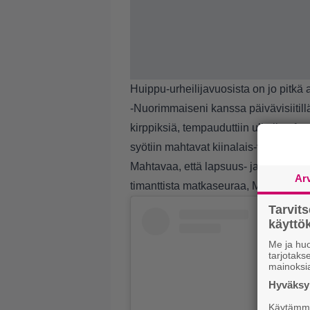
Huippu-urheilijavuosista on jo pitkä 
-Nuorimmaiseni kanssa päivävisiitill
kirppiksiä, tempauduttiin ulkoilmafe
syötiin mahtavat kiinalais-vietnamilai
Mahtavaa, että lapsuus- ja teinivuos
Ar
timanttista matkaseuraa, Mila kirjoitt
Tarvit
käytt
Me ja huo
tarjotak
mainoksi
Hyväksym
Käytämme 