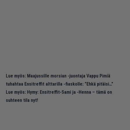
Lue myös:
Maajussille morsian -juontaja Vappu Pimiä
tuhahtaa Ensitreffit alttarilla -fiaskolle: ”Ehkä pitäisi…”
Lue myös:
Hymy: Ensitreffit-Sami ja -Henna – tämä on
suhteen tila nyt!