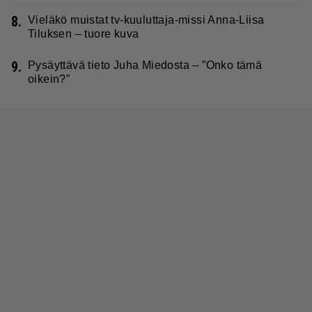
8.
Vieläkö muistat tv-kuuluttaja-missi Anna-Liisa
Tiluksen – tuore kuva
9.
Pysäyttävä tieto Juha Miedosta – ”Onko tämä
oikein?”