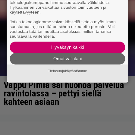
teknologiakumppaneihimme seuraavalla välilehdellä.
Hylkääminen voi vaikuttaa sivuston toimivuuteen ja
käytettävyyteen.
Jotkin teknologiamme voivat käsitellä tietoja myös ilman
suostumusta, jos niillä on siihen oikeutettu peruste. Voit
vastustaa tätä tai muuttaa asetuksiasi milloin tahansa
seuraavalla välilehdellä.
Hyväksyn kaikki
Omat valintani
Tietosuojakäytäntömme
Vappu Pimiä sai huonoa palvelua
ravintolassa – pettyi siellä
kahteen asiaan