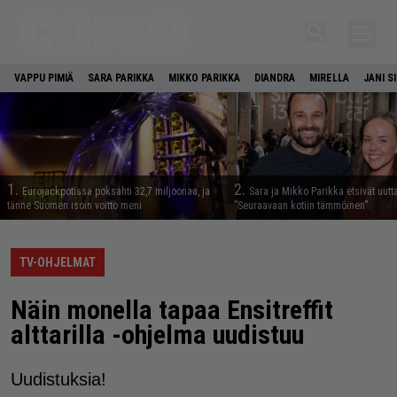
VAPPU PIMIÄ
SARA PARIKKA
MIKKO PARIKKA
DIANDRA
MIRELLA
JANI S
1.
2.
Eurojackpotissa poksahti 32,7 miljoonaa, ja
Sara ja Mikko Parikka etsivät uutt
tänne Suomen isoin voitto meni
”Seuraavaan kotiin tämmöinen”
TV-OHJELMAT
Näin monella tapaa Ensitreffit
alttarilla -ohjelma uudistuu
Uudistuksia!