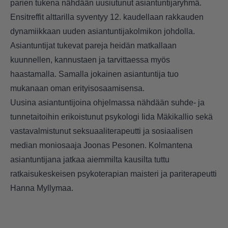
parien tukena nähdään uusiutunut asiantuntijaryhmä.
Ensitreffit alttarilla syventyy 12. kaudellaan rakkauden
dynamiikkaan uuden asiantuntijakolmikon johdolla.
Asiantuntijat tukevat pareja heidän matkallaan
kuunnellen, kannustaen ja tarvittaessa myös
haastamalla. Samalla jokainen asiantuntija tuo
mukanaan oman erityisosaamisensa.
Uusina asiantuntijoina ohjelmassa nähdään suhde- ja
tunnetaitoihin erikoistunut psykologi Iida Mäkikallio sekä
vastavalmistunut seksuaaliterapeutti ja sosiaalisen
median moniosaaja Joonas Pesonen. Kolmantena
asiantuntijana jatkaa aiemmilta kausilta tuttu
ratkaisukeskeisen psykoterapian maisteri ja pariterapeutti
Hanna Myllymaa.