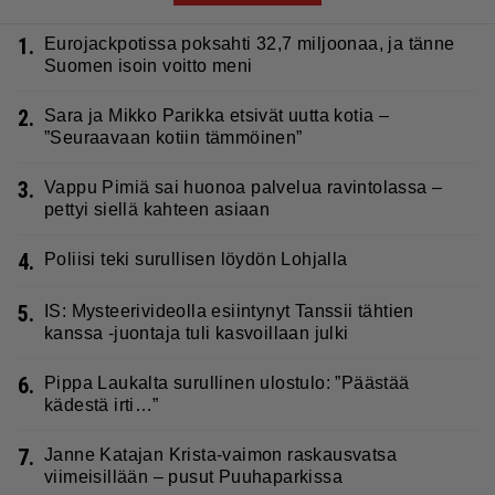
1.
Eurojackpotissa poksahti 32,7 miljoonaa, ja tänne
Suomen isoin voitto meni
2.
Sara ja Mikko Parikka etsivät uutta kotia –
”Seuraavaan kotiin tämmöinen”
3.
Vappu Pimiä sai huonoa palvelua ravintolassa –
pettyi siellä kahteen asiaan
4.
Poliisi teki surullisen löydön Lohjalla
5.
IS: Mysteerivideolla esiintynyt Tanssii tähtien
kanssa -juontaja tuli kasvoillaan julki
6.
Pippa Laukalta surullinen ulostulo: ”Päästää
kädestä irti…”
7.
Janne Katajan Krista-vaimon raskausvatsa
viimeisillään – pusut Puuhaparkissa