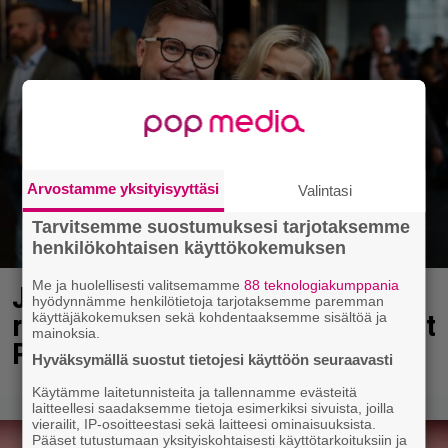
Arvostamme yksityisyyttäsi
Valintasi
Tarvitsemme suostumuksesi tarjotaksemme
henkilökohtaisen käyttökokemuksen
Me ja huolellisesti valitsemamme
88 teknologiakumppania
Janne Katajan Krista-vaimon
hyödynnämme henkilötietoja tarjotaksemme paremman
raskausvatsa viimeisillään – pusut
käyttäjäkokemuksen sekä kohdentaaksemme sisältöä ja
mainoksia.
Puuhaparkissa
Hyväksymällä suostut tietojesi käyttöön seuraavasti
Käytämme laitetunnisteita ja tallennamme evästeitä
laitteellesi saadaksemme tietoja esimerkiksi sivuista, joilla
vierailit, IP-osoitteestasi sekä laitteesi ominaisuuksista.
Pääset tutustumaan yksityiskohtaisesti käyttötarkoituksiin ja