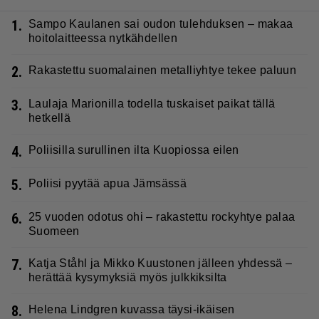
1.
Sampo Kaulanen sai oudon tulehduksen – makaa
hoitolaitteessa nytkähdellen
2.
Rakastettu suomalainen metalliyhtye tekee paluun
3.
Laulaja Marionilla todella tuskaiset paikat tällä
hetkellä
4.
Poliisilla surullinen ilta Kuopiossa eilen
5.
Poliisi pyytää apua Jämsässä
6.
25 vuoden odotus ohi – rakastettu rockyhtye palaa
Suomeen
7.
Katja Ståhl ja Mikko Kuustonen jälleen yhdessä –
herättää kysymyksiä myös julkkiksilta
8.
Helena Lindgren kuvassa täysi-ikäisen