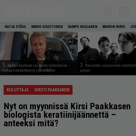
KATJA STÅHL
MIKKO KUUSTONEN
SAMPO KAULANEN
MARION RUNG
JOE
1.
2.
Sampo Kaulanen sai oudon tulehduksen –
Rakastettu suomalainen metalliyh
makaa hoitolaitteessa nytkähdellen
paluun
KULUTTAJA
KIRSTI PAAKKANEN
Nyt on myynnissä Kirsi Paakkasen
biologista keratiinijäännettä –
anteeksi mitä?