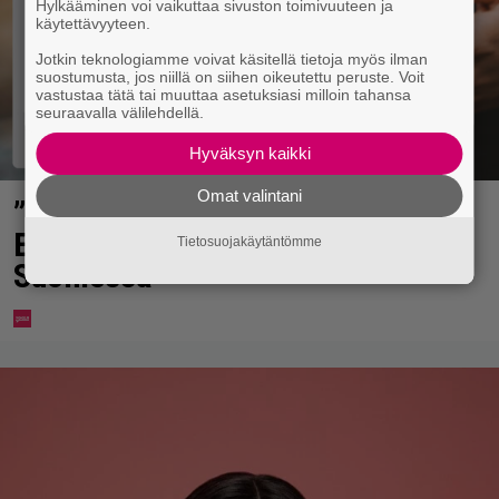
Hylkääminen voi vaikuttaa sivuston toimivuuteen ja
käytettävyyteen.
Jotkin teknologiamme voivat käsitellä tietoja myös ilman
suostumusta, jos niillä on siihen oikeutettu peruste. Voit
vastustaa tätä tai muuttaa asetuksiasi milloin tahansa
seuraavalla välilehdellä.
Hyväksyn kaikki
Omat valintani
”Palvelusi keskeytetään” – uusi
Elisa-huijaus leviää vauhdilla
Tietosuojakäytäntömme
Suomessa