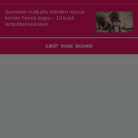
Suomeen matkalla olleiden rescue-
koirien hirveä loppu – 10 kuoli
lämpöhalvaukseen
ILMIÖT
VIIHDE
MUSIIKKI