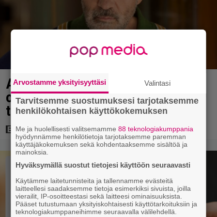
Antonio Banderas: ”Sydänkohtaus
Arvostamme yksityisyyttäsi
Valintasi
on parasta mitä minulle on
Tarvitsemme suostumuksesi tarjotaksemme
tapahtunut”
henkilökohtaisen käyttökokemuksen
Me ja huolellisesti valitsemamme
88 teknologiakumppania
hyödynnämme henkilötietoja tarjotaksemme paremman
käyttäjäkokemuksen sekä kohdentaaksemme sisältöä ja
mainoksia.
Hyväksymällä suostut tietojesi käyttöön seuraavasti
Käytämme laitetunnisteita ja tallennamme evästeitä
laitteellesi saadaksemme tietoja esimerkiksi sivuista, joilla
vierailit, IP-osoitteestasi sekä laitteesi ominaisuuksista.
Pääset tutustumaan yksityiskohtaisesti käyttötarkoituksiin ja
teknologiakumppaneihimme seuraavalla välilehdellä.