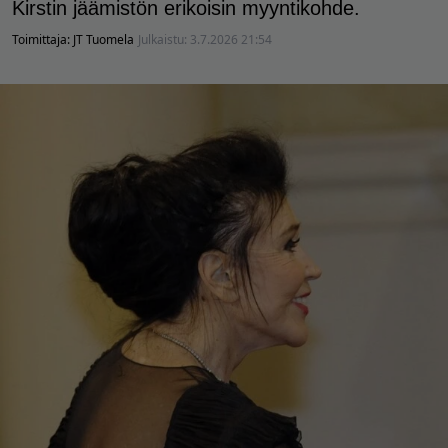
Kirstin jäämistön erikoisin myyntikohde.
Toimittaja:
JT Tuomela
Julkaistu:
3.7.2026 21:54