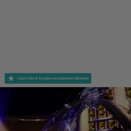
Lisää Como.fi Googlen ensisijaiseksi lähteeksi