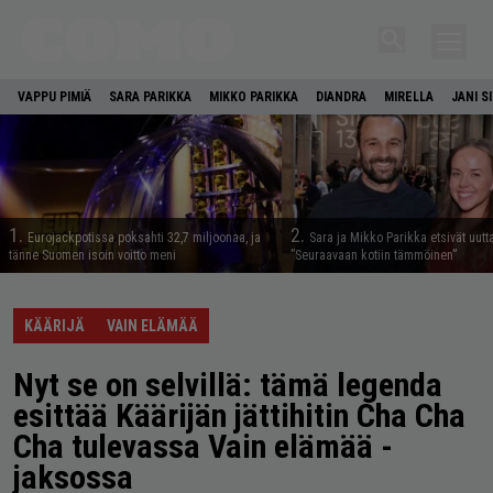
VAPPU PIMIÄ
SARA PARIKKA
MIKKO PARIKKA
DIANDRA
MIRELLA
JANI S
1.
2.
Eurojackpotissa poksahti 32,7 miljoonaa, ja
Sara ja Mikko Parikka etsivät uutt
tänne Suomen isoin voitto meni
”Seuraavaan kotiin tämmöinen”
KÄÄRIJÄ
VAIN ELÄMÄÄ
Nyt se on selvillä: tämä legenda
esittää Käärijän jättihitin Cha Cha
Cha tulevassa Vain elämää -
jaksossa