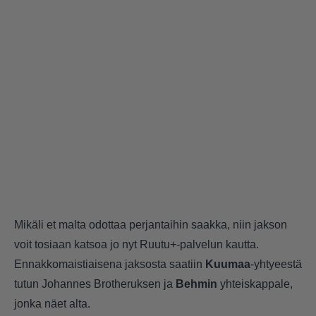
Mikäli et malta odottaa perjantaihin saakka, niin jakson
voit tosiaan katsoa jo nyt Ruutu+-palvelun kautta.
Ennakkomaistiaisena jaksosta saatiin
Kuumaa
-yhtyeestä
tutun Johannes Brotheruksen ja
Behmin
yhteiskappale,
jonka näet alta.