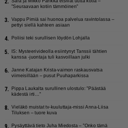
2.
Sara ja Mikko Parikka etsivät uutta kotia –
”Seuraavaan kotiin tämmöinen”
3.
Vappu Pimiä sai huonoa palvelua ravintolassa –
pettyi siellä kahteen asiaan
4.
Poliisi teki surullisen löydön Lohjalla
5.
IS: Mysteerivideolla esiintynyt Tanssii tähtien
kanssa -juontaja tuli kasvoillaan julki
6.
Janne Katajan Krista-vaimon raskausvatsa
viimeisillään – pusut Puuhaparkissa
7.
Pippa Laukalta surullinen ulostulo: ”Päästää
kädestä irti…”
8.
Vieläkö muistat tv-kuuluttaja-missi Anna-Liisa
Tiluksen – tuore kuva
9.
Pysäyttävä tieto Juha Miedosta – ”Onko tämä