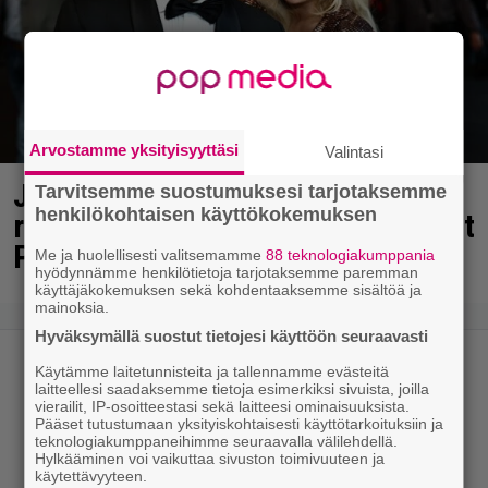
Arvostamme yksityisyyttäsi
Valintasi
Janne Katajan Krista-vaimon
Tarvitsemme suostumuksesi tarjotaksemme
henkilökohtaisen käyttökokemuksen
raskausvatsa viimeisillään – pusut
Puuhaparkissa
Me ja huolellisesti valitsemamme
88 teknologiakumppania
hyödynnämme henkilötietoja tarjotaksemme paremman
käyttäjäkokemuksen sekä kohdentaaksemme sisältöä ja
mainoksia.
Hyväksymällä suostut tietojesi käyttöön seuraavasti
Käytämme laitetunnisteita ja tallennamme evästeitä
laitteellesi saadaksemme tietoja esimerkiksi sivuista, joilla
vierailit, IP-osoitteestasi sekä laitteesi ominaisuuksista.
Pääset tutustumaan yksityiskohtaisesti käyttötarkoituksiin ja
teknologiakumppaneihimme seuraavalla välilehdellä.
Hylkääminen voi vaikuttaa sivuston toimivuuteen ja
käytettävyyteen.