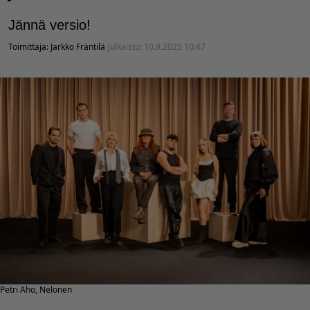
Jännä versio!
Toimittaja:
Jarkko Fräntilä
Julkaistu:
10.9.2025 10:47
Petri Aho, Nelonen