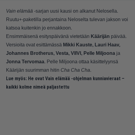
Vain elämää
-sarjan uusi kausi on alkanut Nelosella.
Ruutu+-paketilla perjantaina Neloselta tulevan jakson voi
katsoa kuitenkin jo ennakkoon.
Ensimmäisenä esityspäivänä vietetään
Käärijän
päivää.
Versioita ovat esittämässä
Mikki Kauste, Lauri Haav,
Johannes Brotherus, Vesta, VIIVI, Pelle Miljoona
ja
Jonna Tervomaa
. Pelle Miljoona ottaa käsittelyynsä
Käärijän suurimman hitin
Cha Cha Cha
.
Lue myös:
He ovat Vain elämää -ohjelman kunniavieraat –
kaikki kolme nimeä paljastettu