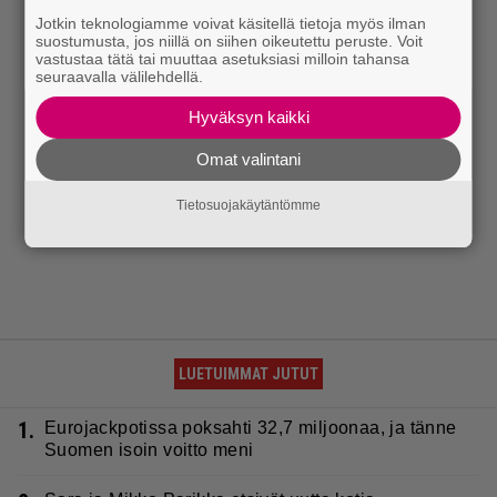
Jotkin teknologiamme voivat käsitellä tietoja myös ilman
suostumusta, jos niillä on siihen oikeutettu peruste. Voit
vastustaa tätä tai muuttaa asetuksiasi milloin tahansa
seuraavalla välilehdellä.
Hyväksyn kaikki
Omat valintani
Tietosuojakäytäntömme
LUETUIMMAT JUTUT
1.
Eurojackpotissa poksahti 32,7 miljoonaa, ja tänne
Suomen isoin voitto meni