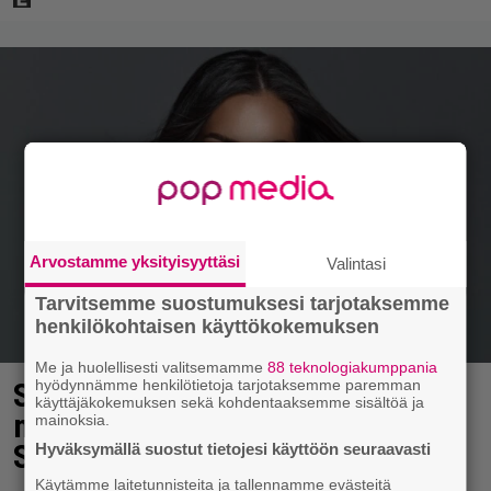
Arvostamme yksityisyyttäsi
Valintasi
Tarvitsemme suostumuksesi tarjotaksemme
henkilökohtaisen käyttökokemuksen
Me ja huolellisesti valitsemamme
88 teknologiakumppania
hyödynnämme henkilötietoja tarjotaksemme paremman
Sofia Belórfin omaisuutta
käyttäjäkokemuksen sekä kohdentaaksemme sisältöä ja
myynnissä – jälleenmyyjä tulee
mainoksia.
Suomesta
Hyväksymällä suostut tietojesi käyttöön seuraavasti
Käytämme laitetunnisteita ja tallennamme evästeitä