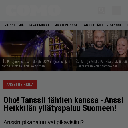
VAPPU PIMIÄ
SARA PARIKKA
MIKKO PARIKKA
TANSSII TÄHTIEN KANSSA
1.
2.
Eurojackpotissa poksahti 32,7 miljoonaa, ja
Sara ja Mikko Parikka etsivät uutt
tänne Suomen isoin voitto meni
”Seuraavaan kotiin tämmöinen”
ANSSI HEIKKILÄ
Oho! Tanssii tähtien kanssa -Anssi
Heikkilän yllätyspaluu Suomeen!
Anssin pikapaluu vai pikavisiitti?