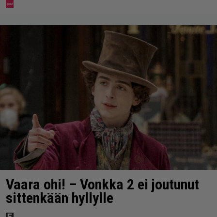
Vaara ohi! – Vonkka 2 ei joutunut
sittenkään hyllylle