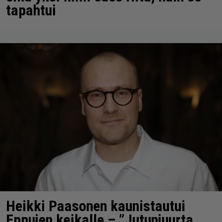
tapahtui
Heikki Paasonen kaunistautui
Eppujen keikalle – ”Jutunjuurta