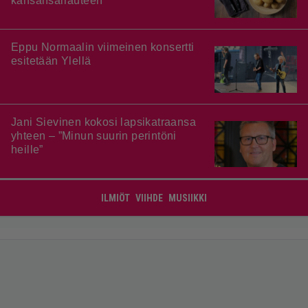
kansansairauteen
Eppu Normaalin viimeinen konsertti
esitetään Ylellä
Jani Sievinen kokosi lapsikatraansa
yhteen – ”Minun suurin perintöni
heille”
ILMIÖT
VIIHDE
MUSIIKKI