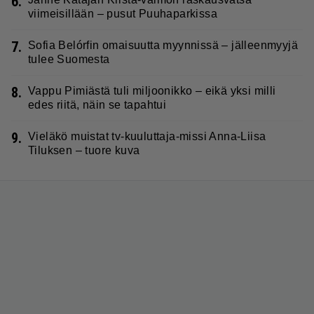
6.
viimeisillään – pusut Puuhaparkissa
7.
Sofia Belórfin omaisuutta myynnissä – jälleenmyyjä
tulee Suomesta
8.
Vappu Pimiästä tuli miljoonikko – eikä yksi milli
edes riitä, näin se tapahtui
9.
Vieläkö muistat tv-kuuluttaja-missi Anna-Liisa
Tiluksen – tuore kuva