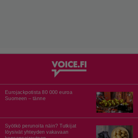
Eurojackpotista 80 000 euroa
Suomeen – tänne
Syötkö perunoita näin? Tutkijat
löysivät yhteyden vakavaan