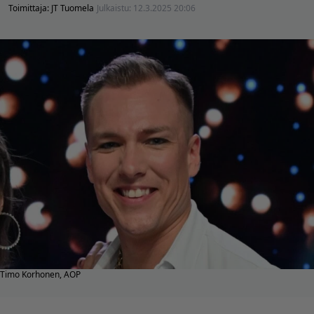
Toimittaja:
JT Tuomela
Julkaistu:
12.3.2025 20:06
Timo Korhonen, AOP