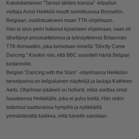
Kaksinkertainen ”Tanssii tähtien kanssa” -kilpailun
voittaja Anssi Heikkilä muutti tammikuussa Brysseliin,
Belgiaan, osallistuakseen maan TTK-ohjelmaan.
Hän ei alun perin hakenut kyseiseen ohjelmaan, vaan oli
lähettänyt ansioluettelonsa ja työnäytteensä Britannian
TTK-formaattiin, joka tunnetaan nimellä ”Strictly Come
Dancing.” Kävikin niin, että BBC suositteli häntä Belgian
tuotannolle.
Belgian ”Dancing with the Stars” -ohjelmassa Heikkilän
tanssiparina on belgialainen näyttelijä ja laulaja Kathleen
Aerts. Ohjelman pääkieli on hollanti, mikä asettaa omat
haasteensa Heikkilälle, joka ei puhu kieltä. Hän onkin
todennut saattavansa hymyillä ja nyökkäillä
ymmärtämättä kaikkea, mitä hänelle sanotaan. ​