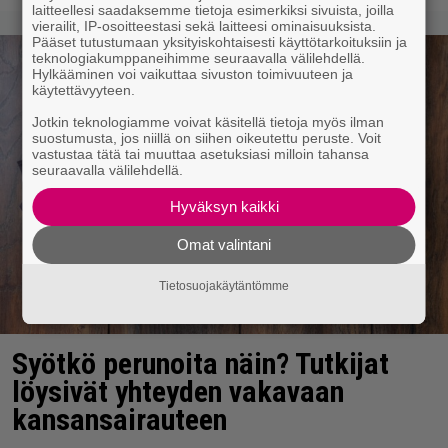
laitteellesi saadaksemme tietoja esimerkiksi sivuista, joilla
vierailit, IP-osoitteestasi sekä laitteesi ominaisuuksista.
Pääset tutustumaan yksityiskohtaisesti käyttötarkoituksiin ja
teknologiakumppaneihimme seuraavalla välilehdellä.
Hylkääminen voi vaikuttaa sivuston toimivuuteen ja
käytettävyyteen.
Jotkin teknologiamme voivat käsitellä tietoja myös ilman
suostumusta, jos niillä on siihen oikeutettu peruste. Voit
vastustaa tätä tai muuttaa asetuksiasi milloin tahansa
seuraavalla välilehdellä.
Hyväksyn kaikki
Omat valintani
Tietosuojakäytäntömme
Syötkö perunoita näin? Tutkijat
löysivät yhteyden vakavaan
kansansairauteen