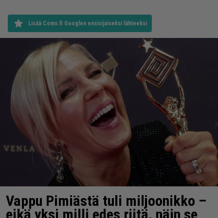
Lisää Como.fi Googlen ensisijaiseksi lähteeksi
Vappu Pimiästä tuli miljoonikko –
eikä yksi milli edes riitä, näin se