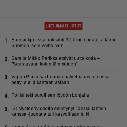
LUETUIMMAT JUTUT
1.
Eurojackpotissa poksahti 32,7 miljoonaa, ja tänne
Suomen isoin voitto meni
2.
Sara ja Mikko Parikka etsivät uutta kotia –
”Seuraavaan kotiin tämmöinen”
3.
Vappu Pimiä sai huonoa palvelua ravintolassa –
pettyi siellä kahteen asiaan
4.
Poliisi teki surullisen löydön Lohjalla
5.
IS: Mysteerivideolla esiintynyt Tanssii tähtien
kanssa -juontaja tuli kasvoillaan julki
Janne Katajan Krista-vaimon raskausvatsa