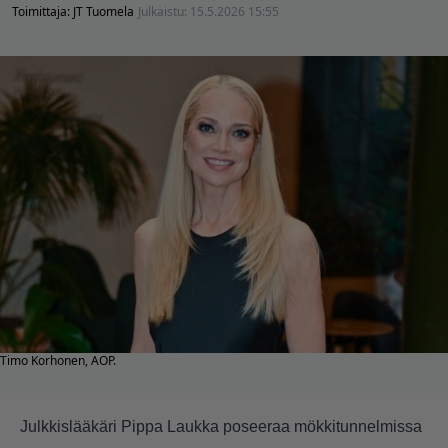
Toimittaja:
JT Tuomela
Julkaistu:
15.5.2026 15:55
Timo Korhonen, AOP.
Julkkislääkäri Pippa Laukka poseeraa mökkitunnelmissa