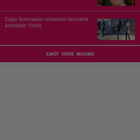
Eppu Normaalin viimeinen konsertti
esitetään Ylellä
ILMIÖT
VIIHDE
MUSIIKKI