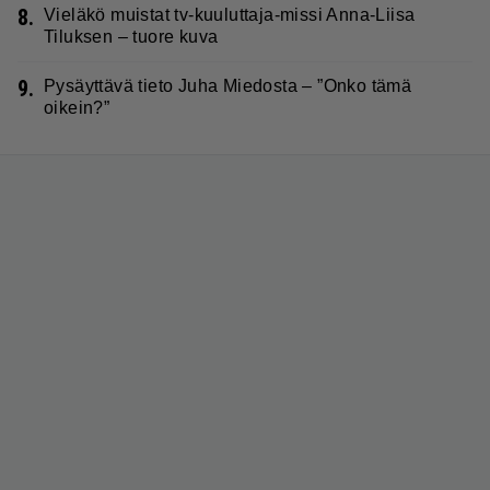
8.
Vieläkö muistat tv-kuuluttaja-missi Anna-Liisa
Tiluksen – tuore kuva
9.
Pysäyttävä tieto Juha Miedosta – ”Onko tämä
oikein?”