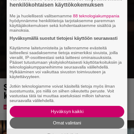
henkilökohtaisen käyttökokemuksen
Me ja huolellisesti valitsemamme
88 teknologiakumppania
hyödynnämme henkilötietoja tarjotaksemme paremman
käyttäjäkokemuksen sekä kohdentaaksemme sisältöä ja
mainoksia.
Hyväksymällä suostut tietojesi käyttöön seuraavasti
Käytämme laitetunnisteita ja tallennamme evästeitä
laitteellesi saadaksemme tietoja esimerkiksi sivuista, joilla
vierailit, IP-osoitteestasi sekä laitteesi ominaisuuksista.
Pääset tutustumaan yksityiskohtaisesti käyttötarkoituksiin ja
teknologiakumppaneihimme seuraavalla välilehdellä.
Hylkääminen voi vaikuttaa sivuston toimivuuteen ja
käytettävyyteen.
Sara Parikalta paljastus: ”On
Jotkin teknologiamme voivat käsitellä tietoja myös ilman
suostumusta, jos niillä on siihen oikeutettu peruste. Voit
käyty asuntonäytöillä”
vastustaa tätä tai muuttaa asetuksiasi milloin tahansa
seuraavalla välilehdellä.
Hyväksyn kaikki
Omat valintani