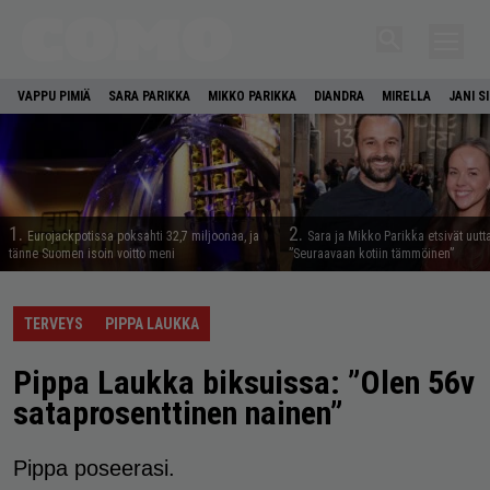
VAPPU PIMIÄ
SARA PARIKKA
MIKKO PARIKKA
DIANDRA
MIRELLA
JANI S
1.
2.
Eurojackpotissa poksahti 32,7 miljoonaa, ja
Sara ja Mikko Parikka etsivät uutt
tänne Suomen isoin voitto meni
”Seuraavaan kotiin tämmöinen”
TERVEYS
PIPPA LAUKKA
Pippa Laukka biksuissa: ”Olen 56v
sataprosenttinen nainen”
Pippa poseerasi.