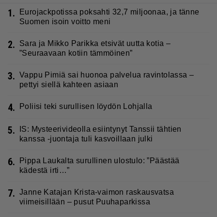
1.
Eurojackpotissa poksahti 32,7 miljoonaa, ja tänne
Suomen isoin voitto meni
2.
Sara ja Mikko Parikka etsivät uutta kotia –
”Seuraavaan kotiin tämmöinen”
3.
Vappu Pimiä sai huonoa palvelua ravintolassa –
pettyi siellä kahteen asiaan
4.
Poliisi teki surullisen löydön Lohjalla
5.
IS: Mysteerivideolla esiintynyt Tanssii tähtien
kanssa -juontaja tuli kasvoillaan julki
6.
Pippa Laukalta surullinen ulostulo: ”Päästää
kädestä irti…”
7.
Janne Katajan Krista-vaimon raskausvatsa
viimeisillään – pusut Puuhaparkissa