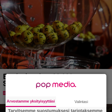
Eurojackpotista 80 000 euroa
Suomeen – tänne
Arvostamme yksityisyyttäsi
Valintasi
Tarvitsemme suostumuksesi tarjotaksemme