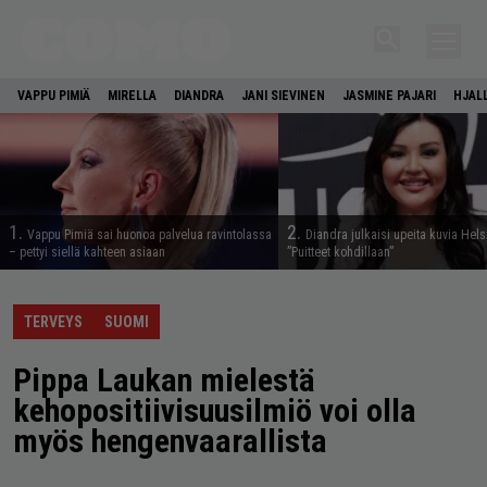
VAPPU PIMIÄ
MIRELLA
DIANDRA
JANI SIEVINEN
JASMINE PAJARI
HJAL
1.
2.
Vappu Pimiä sai huonoa palvelua ravintolassa
Diandra julkaisi upeita kuvia Hels
– pettyi siellä kahteen asiaan
”Puitteet kohdillaan”
TERVEYS
SUOMI
Pippa Laukan mielestä
kehopositiivisuusilmiö voi olla
myös hengenvaarallista