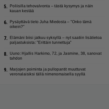
5.
Poliisilla tehovalvonta – tästä kysymys ja näin
kauan kestää
6.
Pysäyttävä tieto Juha Miedosta – ”Onko tämä
oikein?”
7.
Elämäni biisi jatkuu syksyllä – nyt saatiin lisätietoa
paljastuksista: ”Erittäin tunnettuja”
8.
Uuno: Hjallis Harkimo, 72, ja Jasmine, 38, sanovat
tahdon
9.
Marjojen poiminta ja pullopantit muuttuvat
veronalaisiksi tällä nimenomaisella syyllä