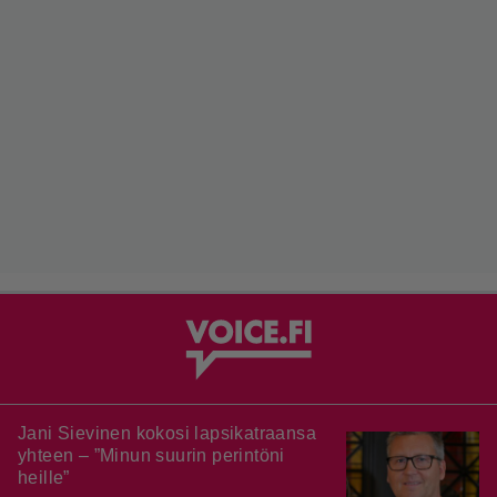
Jani Sievinen kokosi lapsikatraansa
yhteen – ”Minun suurin perintöni
heille”