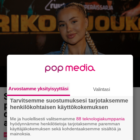
Arvostamme yksityisyyttäsi
Valintasi
Sonja Aiello hullaantui elämään
Tarvitsemme suostumuksesi tarjotaksemme
pienellä paikkakunnalla – ”Voi
henkilökohtaisen käyttökokemuksen
ottaa vaikka ilman yläosaa
Me ja huolellisesti valitsemamme
88 teknologiakumppania
aurinkoa”
hyödynnämme henkilötietoja tarjotaksemme paremman
käyttäjäkokemuksen sekä kohdentaaksemme sisältöä ja
mainoksia.