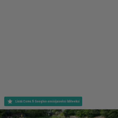
Lisää Como.fi Googlen ensisijaiseksi lähteeksi