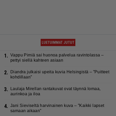
LUETUIMMAT JUTUT
1.
Vappu Pimiä sai huonoa palvelua ravintolassa –
pettyi siellä kahteen asiaan
2.
Diandra julkaisi upeita kuvia Helsingistä – ”Puitteet
kohdillaan”
3.
Laulaja Mirellan rantakuvat ovat täynnä lomaa,
aurinkoa ja iloa
4.
Jani Sieviseltä harvinainen kuva – ”Kaikki lapset
samaan aikaan”