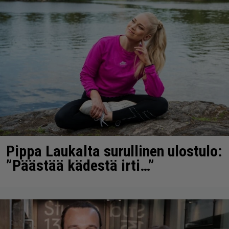
Pippa Laukalta surullinen ulostulo:
”Päästää kädestä irti…”