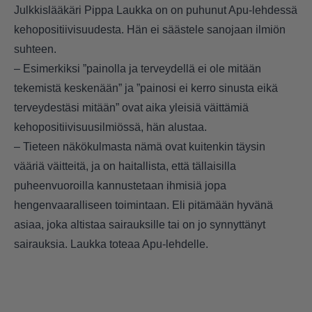
Julkkislääkäri Pippa Laukka on on puhunut Apu-lehdessä
kehopositiivisuudesta. Hän ei säästele sanojaan ilmiön
suhteen.
– Esimerkiksi ”painolla ja terveydellä ei ole mitään
tekemistä keskenään” ja ”painosi ei kerro sinusta eikä
terveydestäsi mitään” ovat aika yleisiä väittämiä
kehopositiivisuusilmiössä, hän alustaa.
– Tieteen näkökulmasta nämä ovat kuitenkin täysin
vääriä väitteitä, ja on haitallista, että tällaisilla
puheenvuoroilla kannustetaan ihmisiä jopa
hengenvaaralliseen toimintaan. Eli pitämään hyvänä
asiaa, joka altistaa sairauksille tai on jo synnyttänyt
sairauksia. Laukka toteaa
Apu-lehdelle
.