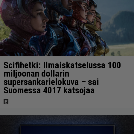
Scifihetki: Ilmaiskatselussa 100
miljoonan dollarin
supersankarielokuva – sai
Suomessa 4017 katsojaa