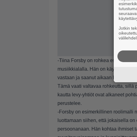
esimerkiks
tutustuma
seuraaval
käytettäv
Jotkin te
oikeutett
välilehdel
-Tiina Forsby on rohkea esikuva ja p
musiikkialalla. Hän on käynyt kahden
vastaan ja saanut aikaan historialli
Tämä vaati valtavaa rohkeutta, sillä 
kautta levy-yhtiöt ovat alkaneet poht
perustelee.
-Forsby on esimerkillinen roolimalli 
luottamaan siihen, että jokaisella o
persoonanaan. Hän kohtaa ihmiset ta