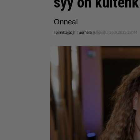
syy on kuitenk
Onnea!
Toimittaja:
JT Tuomela
Julkaistu:
26.9.2025 23:44