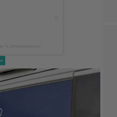
by 🦄 (@tiinatimanttinen)
si