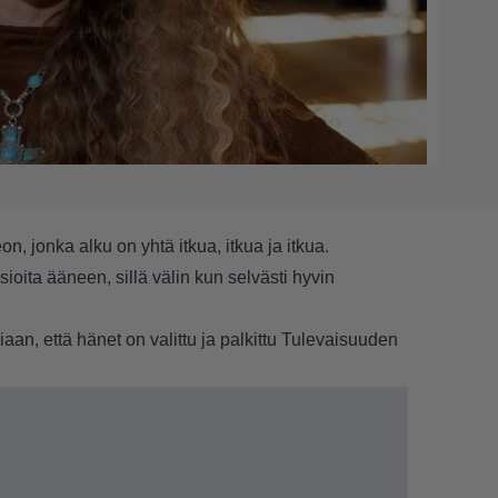
on, jonka alku on yhtä itkua, itkua ja itkua.
ioita ääneen, sillä välin kun selvästi hyvin
iaan, että hänet on valittu ja palkittu Tulevaisuuden