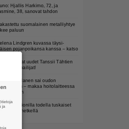
uno: Hjallis Harkimo, 72, ja
asmine, 38, sanovat tahdon
akastettu suomalainen metalliyhtye
ekee paluun
elena Lindgren kuvassa täysi-
käisen pojanpoikansa kanssa – katso
TV: He ovat uudet Tanssii Tähtien
anssa -kilpailijat!
ampo Kaulanen sai oudon
ulehduksen – makaa hoitolaitteessa
sen
ytkähdellen
tietoja
aulaja Marionilla todella tuskaiset
 ja
aikat tällä hetkellä
toja