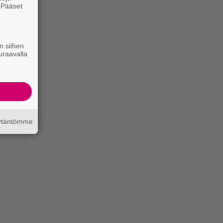
. Pääset
e
n siihen
uraavalla
äytäntömme