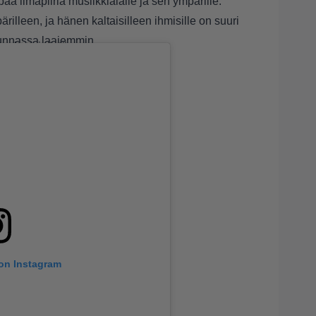
a ilmapiiriä musiikkialalle ja sen ympärille.
rilleen, ja hänen kaltaisilleen ihmisille on suuri
skunnassa laajemmin.
 alta tai
tästä.
 on Instagram