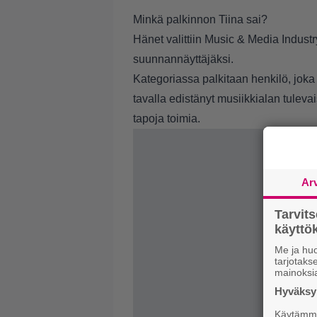
Minkä palkinnon Tiina sai?
Hänet valittiin Music & Media Indus
suunnannäyttäjäksi.
Kategoriassa palkitaan henkilö, joka
tavalla edistänyt musiikkialan tuleva
tapoja toimia.
Ar
Tarvit
käytt
Me ja huo
tarjotak
mainoksi
Hyväksym
Käytämme 