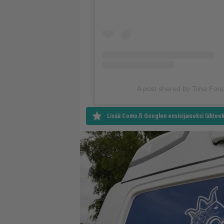
A post shared by Tiina Fors
Lisää Como.fi Googlen ensisijaiseksi lähteek