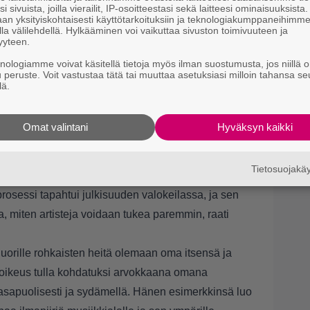
i sivuista, joilla vierailit, IP-osoitteestasi sekä laitteesi ominaisuuksista
an yksityiskohtaisesti käyttötarkoituksiin ja teknologiakumppaneihimm
la välilehdellä. Hylkääminen voi vaikuttaa sivuston toimivuuteen ja
yyteen.
knologiamme voivat käsitellä tietoja myös ilman suostumusta, jos niillä o
u peruste. Voit vastustaa tätä tai muuttaa asetuksiasi milloin tahansa se
lä.
Omat valintani
Hyväksyn kaikki
ioneeri naisartistien oikeuksien puolustamisessa
 vuoden mittaisen oikeustaistelun nettikiusaamista
Tietosuojak
sen tuomion, ensimmäisen laatuaan musiikkialalla.
prosessi tapahtui julkisuuden valokeilassa, ja sen
ia, miten artisteja voidaan tukea paremmin, raati
nuorille rohkaisten heitä olemaan oma itsensä ja
n oikeus tulla kohdatuksi arvokkaana omana
sapuolisesti ja sydämellä. Hänen esimerkkinsä luo