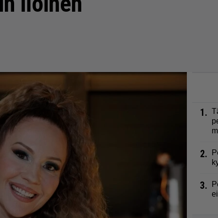
in iloinen
1.
T
p
m
2.
P
k
3.
P
e