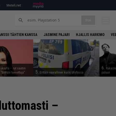
i
Meteli.net
Etsi
ANSSII TÄHTIEN KANSSA
JASMINE PAJARI
HJALLIS HARKIMO
VE
6.
syksyllä – nyt saatiin
Rakaste
5.
 ”Erittäin tunnettuja”
Erittäin vaarallinen kuski Ulvilassa
paluun
duttomasti –