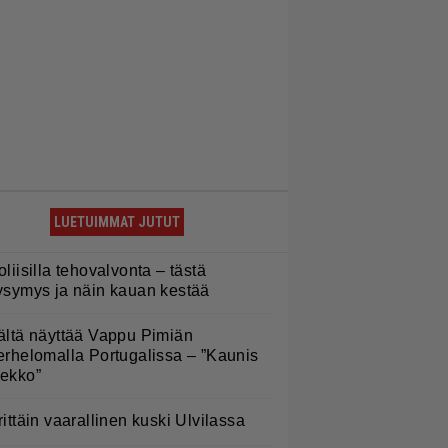
LUETUIMMAT JUTUT
oliisilla tehovalvonta – tästä
ysymys ja näin kauan kestää
ältä näyttää Vappu Pimiän
erhelomalla Portugalissa – ”Kaunis
ekko”
rittäin vaarallinen kuski Ulvilassa