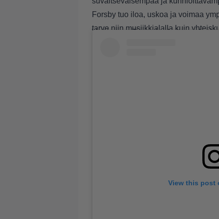
suvaitsevaisempaa ja kunnioittavampa
Forsby tuo iloa, uskoa ja voimaa ympä
tarve niin musiikkialalla kuin yhtei
Voit katsoa Tiinan koskettavan hetken
View this post