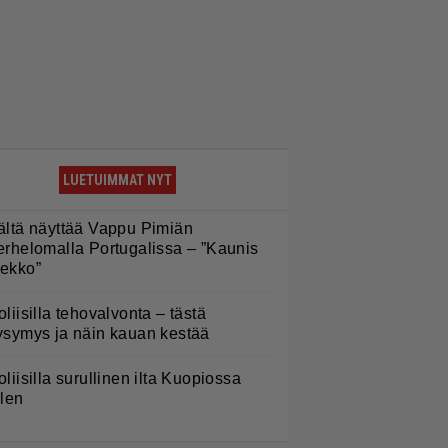
LUETUIMMAT NYT
ältä näyttää Vappu Pimiän
erhelomalla Portugalissa – ”Kaunis
ekko”
oliisilla tehovalvonta – tästä
ysymys ja näin kauan kestää
oliisilla surullinen ilta Kuopiossa
ilen