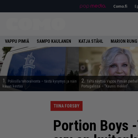
Como.fi
Ep
VAPPU PIMIÄ
SAMPO KAULANEN
KATJA STÅHL
MARION RUNG
1.
2.
Poliisilla tehovalvonta – tästä kysymys ja näin
Tältä näyttää Vappu Pimiän perhe
kauan kestää
Portugalissa – ”Kaunis mekko”
TIINA FORSBY
Portion Boys -