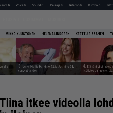
isodi.fi
Voice.fi
Soundi.fi
Pelaaja.fi
Inferno.fi
Rumba.fi
Tilt.f
ETUSIVU
UUSIMMAT
MUSIIKKI
MIKKO KUUSTONEN
HELENA LINDGREN
KERTTU RISSANEN
T
3.
4.
lomalla
Uuno: Hjallis Harkimo, 72, ja Jasmine, 38,
Elämäni biisi jatkuu 
sanovat tahdon
lisätietoa paljastuksista:
Tiina itkee videolla loh