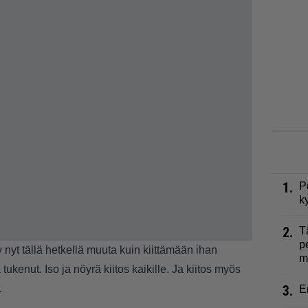
1.
P
k
2.
T
p
ty nyt tällä hetkellä muuta kuin kiittämään ihan
m
ukenut. Iso ja nöyrä kiitos kaikille. Ja kiitos myös
.
3.
E